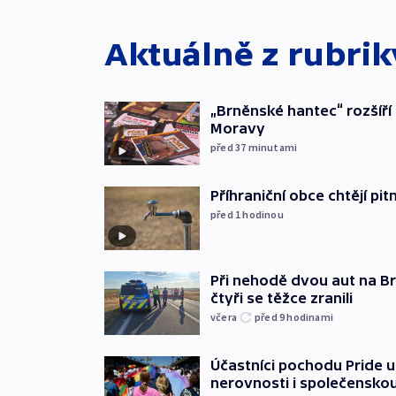
Aktuálně z rubri
„Brněnské hantec“ rozšíří 
Moravy
před 37
minutami
Příhraniční obce chtějí p
před 1
hodinou
Při nehodě dvou aut na Br
čtyři se těžce zranili
včera
před 9
hodinami
Účastníci pochodu Pride up
nerovnosti i společensko