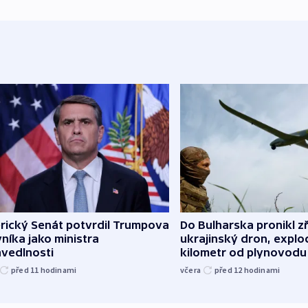
rický Senát potvrdil Trumpova
Do Bulharska pronikl z
níka jako ministra
ukrajinský dron, explo
avedlnosti
kilometr od plynovodu
před 11
hodinami
včera
před 12
hodinami