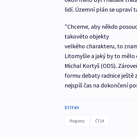
lidí. Územní plán se upraví t
"Chceme, aby někdo posoudi
takovéto objekty
velkého charakteru, to znam
Litomyšle a jaký by to mělo
Michal Kortyš (ODS). Zároveň
formu debaty radnice ještě 
nejspíš čas na dokončení po
ŠTÍTKY
Regiony
ČT24