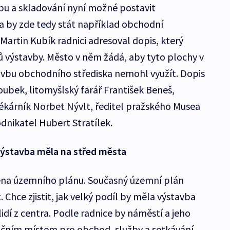
bu a skladování nyní možné postavit
 by zde tedy stát například obchodní
Martin Kubík radnici adresoval dopis, který
 výstavby. Město v něm žádá, aby tyto plochy v
vbu obchodního střediska nemohl využít. Dopis
ubek, litomyšlský farář František Beneš,
ékárník Norbet Nývlt, ředitel pražského Musea
nikatel Hubert Stratílek.
 výstavba měla na střed města
měna územního plánu. Současný územní plán
Chce zjistit, jak velký podíl by měla výstavba
idí z centra. Podle radnice by náměstí a jeho
dičním místem pro obchod, služby a setkávání