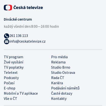
Divácké centrum
každý všední den:
8:00—16:00 hodin
261 136 113
info@ceskatelevize.cz
TV program
Pro média
Živé vysílání
Reklama
TV poplatky
Studio Brno
Teletext
Studio Ostrava
Podcasty
Rada ČT
Počasí
Kariéra
E-shop
Podávání námětů
Mobilní a TV aplikace
Časté dotazy
Vše o ČT
Kontakty