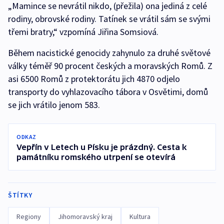
„Mamince se nevrátil nikdo, (přežila) ona jediná z celé
rodiny, obrovské rodiny. Tatínek se vrátil sám se svými
třemi bratry,“ vzpomíná Jiřina Somsiová.
Během nacistické genocidy zahynulo za druhé světové
války téměř 90 procent českých a moravských Romů. Z
asi 6500 Romů z protektorátu jich 4870 odjelo
transporty do vyhlazovacího tábora v Osvětimi, domů
se jich vrátilo jenom 583.
ODKAZ
Vepřín v Letech u Písku je prázdný. Cesta k
památníku romského utrpení se otevírá
ŠTÍTKY
Regiony
Jihomoravský kraj
Kultura