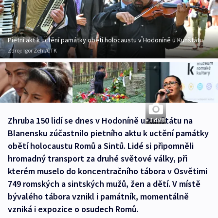
Pietní akt k uctění památky obětí holocaustu v Hodoníně u Kunštátu
Zdroj:
Igor Zehl/ČTK
Zhruba 150 lidí se dnes v Hodoníně u Kunštátu na
+ 3 další
Blanensku zúčastnilo pietního aktu k uctění památky
obětí holocaustu Romů a Sintů. Lidé si připomněli
hromadný transport za druhé světové války, při
kterém muselo do koncentračního tábora v Osvětimi
749 romských a sintských mužů, žen a dětí. V místě
bývalého tábora vznikl i památník, momentálně
vzniká i expozice o osudech Romů.