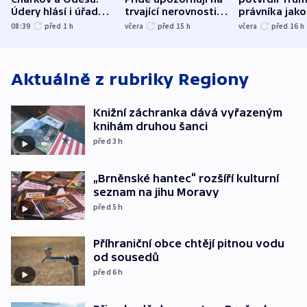
Údery hlásí i úřady v
trvající nerovnosti i
právníka jako
Bělgorodu
společenskou
ministra
08:39
před 1
h
včera
před 15
h
včera
před 16
h
atmosféru
spravedlnost
Aktuálně z rubriky
Regiony
Knižní záchranka dává vyřazeným
knihám druhou šanci
před 3
h
„Brněnské hantec“ rozšíří kulturní
seznam na jihu Moravy
před 5
h
Příhraniční obce chtějí pitnou vodu
od sousedů
před 6
h