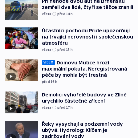
Při nehodě dvou aut na Brněnsku
zemřeli dva lidé, čtyři se těžce zranili
včera
před 14
h
Účastníci pochodu Pride upozorňují
na trvající nerovnosti i společenskou
atmosféru
včera
před 15
h
Domovu Mutice hrozí
VIDEO
maximální pokuta. Neregistrovaná
péče by mohla být trestná
před 16
h
Demolici vyhořelé budovy ve Zlíně
urychlilo částečné zřícení
včera
před 17
h
Řeky vysychají a podzemní vody
ubývá. Hydrolog: Klíčem je
zadržování vody