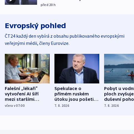
před 20
h
Evropský pohled
ČT24 každý den vybírá z obsahu publikovaného evropskými
veřejnými médii, členy Eurovize.
Falešní „lékaři“
Spekulace o
Pobyt u vodn
vytvoření AI šíří
přímém ruském
ploch zvyšuje
mezi staršími
útoku jsou pošetilé,
duševní poho
Poláky nebezpečné
míní estonský
ukázala
včera v 07:00
7. 8. 2026
7. 8. 2026
zdravotní rady
bezpečnostní
mezinárodní 
expert