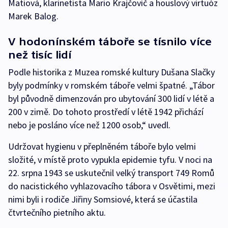
Matiová, klarinetista Mario Krajčovič a houslový virtuóz
Marek Balog.
V hodonínském táboře se tísnilo více
než tisíc lidí
Podle historika z Muzea romské kultury Dušana Slačky
byly podmínky v romském táboře velmi špatné. „Tábor
byl původně dimenzován pro ubytování 300 lidí v létě a
200 v zimě. Do tohoto prostředí v létě 1942 přichází
nebo je posláno více než 1200 osob,“ uvedl.
Udržovat hygienu v přeplněném táboře bylo velmi
složité, v místě proto vypukla epidemie tyfu. V noci na
22. srpna 1943 se uskutečnil velký transport 749 Romů
do nacistického vyhlazovacího tábora v Osvětimi, mezi
nimi byli i rodiče Jiřiny Somsiové, která se účastila
čtvrtečního pietního aktu.