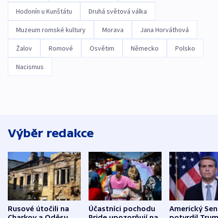
Hodonín u Kunštátu
Druhá světová válka
Muzeum romské kultury
Morava
Jana Horváthová
Žalov
Romové
Osvětim
Německo
Polsko
Nacismus
Výběr redakce
Rusové útočili na
Účastníci pochodu
Americký Sen
Charkov a Oděsu.
Pride upozorňují na
potvrdil Tru