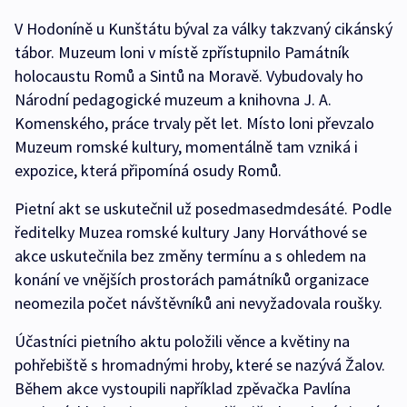
V Hodoníně u Kunštátu býval za války takzvaný cikánský
tábor. Muzeum loni v místě zpřístupnilo Památník
holocaustu Romů a Sintů na Moravě. Vybudovaly ho
Národní pedagogické muzeum a knihovna J. A.
Komenského, práce trvaly pět let. Místo loni převzalo
Muzeum romské kultury, momentálně tam vzniká i
expozice, která připomíná osudy Romů.
Pietní akt se uskutečnil už posedmasedmdesáté. Podle
ředitelky Muzea romské kultury Jany Horváthové se
akce uskutečnila bez změny termínu a s ohledem na
konání ve vnějších prostorách památníků organizace
neomezila počet návštěvníků ani nevyžadovala roušky.
Účastníci pietního aktu položili věnce a květiny na
pohřebiště s hromadnými hroby, které se nazývá Žalov.
Během akce vystoupili například zpěvačka Pavlína