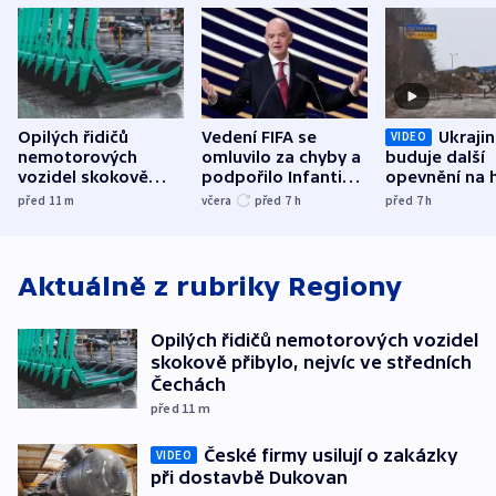
Opilých řidičů
Vedení FIFA se
Ukraji
VIDEO
nemotorových
omluvilo za chyby a
buduje další
vozidel skokově
podpořilo Infantina.
opevnění na h
přibylo, nejvíc ve
UEFA trvá na
s Běloruskem
před 11
m
včera
před 7
h
před 7
h
středních Čechách
bojkotu
Aktuálně z rubriky
Regiony
Opilých řidičů nemotorových vozidel
skokově přibylo, nejvíc ve středních
Čechách
před 11
m
České firmy usilují o zakázky
VIDEO
při dostavbě Dukovan