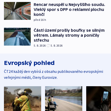
Rencar neuspěl u Nejvyššího soudu.
Vleklý spor s DPP o reklamní plochu
končí
před 16
h
Částí území prošly bouřky se silným
větrem. Lámaly stromy a poničily
střechu
5. 8. 2026
5. 8. 2026
Evropský pohled
ČT24 každý den vybírá z obsahu publikovaného evropskými
veřejnými médii, členy Eurovize.