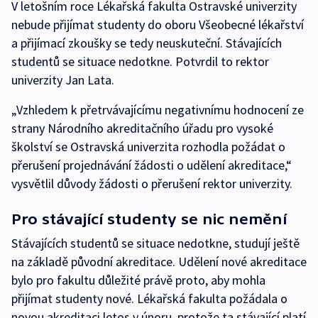
V letošním roce Lékařská fakulta Ostravské univerzity
nebude přijímat studenty do oboru Všeobecné lékařství
a přijímací zkoušky se tedy neuskuteční. Stávajících
studentů se situace nedotkne. Potvrdil to rektor
univerzity Jan Lata.
„Vzhledem k přetrvávajícímu negativnímu hodnocení ze
strany Národního akreditačního úřadu pro vysoké
školství se Ostravská univerzita rozhodla požádat o
přerušení projednávání žádosti o udělení akreditace,“
vysvětlil důvody žádosti o přerušení rektor univerzity.
Pro stávající studenty se nic nemění
Stávajících studentů se situace nedotkne, studují ještě
na základě původní akreditace. Udělení nové akreditace
bylo pro fakultu důležité právě proto, aby mohla
přijímat studenty nové. Lékařská fakulta požádala o
novou akreditaci letos v únoru, protože ta stávající platí