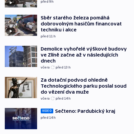
před 9
h
Sběr starého železa pomáhá
dobrovolným hasičům financovat
techniku i akce
před 11
h
Demolice vyhořelé výškové budovy
ve Zlíně začne až v následujících
dnech
včera
před 13
h
Za dotační podvod ohledně
Technologického parku poslal soud
do vězení dva muže
včera
před 14
h
Sečteno: Pardubický kraj
VIDEO
před 14
h