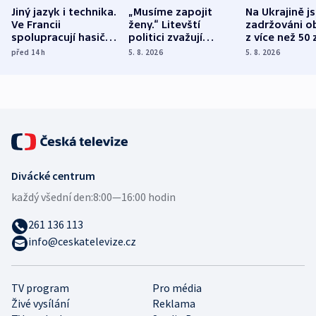
Jiný jazyk i technika.
„Musíme zapojit
Na Ukrajině j
Ve Francii
ženy.“ Litevští
zadržováni o
spolupracují hasiči z
politici zvažují
z více než 50 
různých zemí
dohodu o
Bojovali na s
před 14
h
5. 8. 2026
5. 8. 2026
demografii
Ruska
Divácké centrum
každý všední den:
8:00—16:00 hodin
261 136 113
info@ceskatelevize.cz
TV program
Pro média
Živé vysílání
Reklama