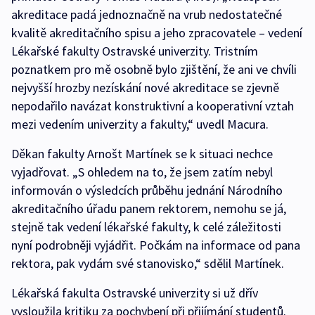
akreditace padá jednoznačně na vrub nedostatečné
kvalitě akreditačního spisu a jeho zpracovatele – vedení
Lékařské fakulty Ostravské univerzity. Tristním
poznatkem pro mě osobně bylo zjištění, že ani ve chvíli
nejvyšší hrozby nezískání nové akreditace se zjevně
nepodařilo navázat konstruktivní a kooperativní vztah
mezi vedením univerzity a fakulty,“ uvedl Macura.
Děkan fakulty Arnošt Martínek se k situaci nechce
vyjadřovat. „S ohledem na to, že jsem zatím nebyl
informován o výsledcích průběhu jednání Národního
akreditačního úřadu panem rektorem, nemohu se já,
stejně tak vedení lékařské fakulty, k celé záležitosti
nyní podrobněji vyjádřit. Počkám na informace od pana
rektora, pak vydám své stanovisko,“ sdělil Martínek.
Lékařská fakulta Ostravské univerzity si už dřív
vysloužila kritiku za pochybení při přijímání studentů.