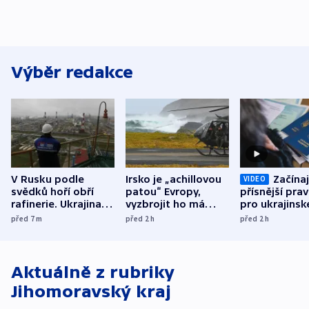
Výběr redakce
V Rusku podle
Irsko je „achillovou
Začínaj
VIDEO
svědků hoří obří
patou“ Evropy,
přísnější prav
rafinerie. Ukrajina
vyzbrojit ho má
pro ukrajinsk
hlásí oběti
Francie
uprchlíky
před 7
m
před 2
h
před 2
h
Aktuálně z rubriky
Jihomoravský kraj