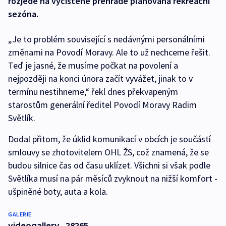
rozjede na vyčištěné přehradě plánovaná rekreační
sezóna.
„Je to problém související s nedávnými personálními
změnami na Povodí Moravy. Ale to už nechceme řešit.
Teď je jasné, že musíme počkat na povolení a
nejpozději na konci února začít vyvážet, jinak to v
termínu nestihneme,“ řekl dnes překvapeným
starostům generální ředitel Povodí Moravy Radim
Světlík.
Dodal přitom, že úklid komunikací v obcích je součástí
smlouvy se zhotovitelem OHL ŽS, což znamená, že se
budou silnice čas od času uklízet. Všichni si však podle
Světlíka musí na pár měsíců zvyknout na nižší komfort -
ušpiněné boty, auta a kola.
GALERIE
videogallery_28265