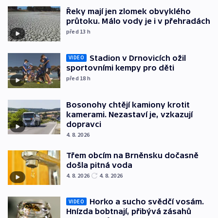
Řeky mají jen zlomek obvyklého
průtoku. Málo vody je i v přehradách
před 13
h
Stadion v Drnovicích ožil
VIDEO
sportovními kempy pro děti
před 18
h
Bosonohy chtějí kamiony krotit
kamerami. Nezastaví je, vzkazují
dopravci
4. 8. 2026
Třem obcím na Brněnsku dočasně
došla pitná voda
4. 8. 2026
4. 8. 2026
Horko a sucho svědčí vosám.
VIDEO
Hnízda bobtnají, přibývá zásahů