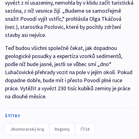
vyvézt z ní usazeniny, nemohla by v klidu začít turistická
sezóna, z níž vesnice žijí. „Budeme se samozřejmě
snažit Povodí vyjít vstříc,“ prohlásila Olga Tkáčová
(nez.), starostka Pozlovic, které by pocítily zdržení
stavby asi nejvíce.
Teď budou všichni společně čekat, jak dopadnou
geologické posudky a expertíza vzorků sedimentů,
podle níž bude jasné, jestli se vůbec smí „dno“
Luhačovické přehrady vozit na pole v jejím okolí. Pokud
dopadne dobře, bude mít i přesto Povodí plné ruce
práce. Vytěžit a vyvézt 230 tisíc kubíků zeminy je práce
na dlouhé měsíce.
ŠTÍTKY
Jihomoravský kraj
Regiony
ČT24