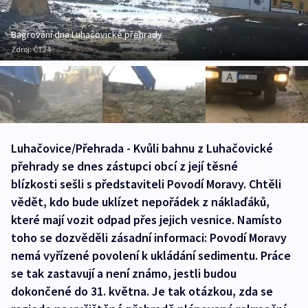
Bagrování dna Luhačovické přehrady
Zdroj:
ČT24
Luhačovice/Přehrada - Kvůli bahnu z Luhačovické
přehrady se dnes zástupci obcí z její těsné
blízkosti sešli s představiteli Povodí Moravy. Chtěli
vědět, kdo bude uklízet nepořádek z náklaďáků,
které mají vozit odpad přes jejich vesnice. Namísto
toho se dozvěděli zásadní informaci: Povodí Moravy
nemá vyřízené povolení k ukládání sedimentu. Práce
se tak zastavují a není známo, jestli budou
dokončené do 31. května. Je tak otázkou, zda se