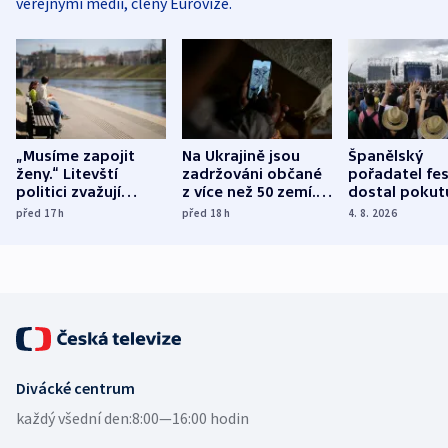
veřejnými médii, členy Eurovize.
„Musíme zapojit
Na Ukrajině jsou
Španělský
ženy.“ Litevští
zadržováni občané
pořadatel fes
politici zvažují
z více než 50 zemí.
dostal pokut
dohodu o
Bojovali na straně
nekalé prakti
před 17
h
před 18
h
4. 8. 2026
demografii
Ruska
Divácké centrum
každý všední den:
8:00—16:00 hodin