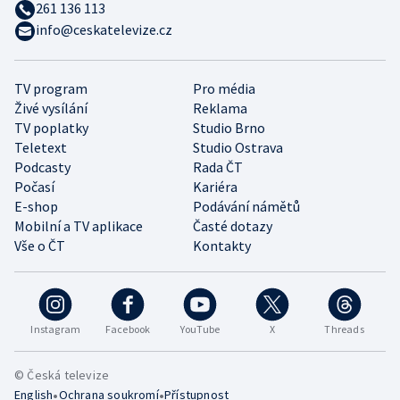
261 136 113
info@ceskatelevize.cz
TV program
Pro média
Živé vysílání
Reklama
TV poplatky
Studio Brno
Teletext
Studio Ostrava
Podcasty
Rada ČT
Počasí
Kariéra
E-shop
Podávání námětů
Mobilní a TV aplikace
Časté dotazy
Vše o ČT
Kontakty
Instagram
Facebook
YouTube
X
Threads
© Česká televize
•
•
English
Ochrana soukromí
Přístupnost