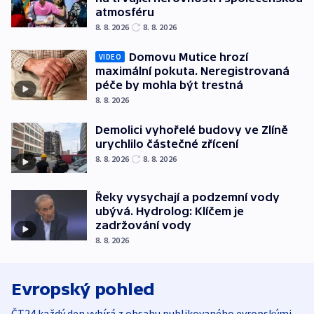
atmosféru
8. 8. 2026
8. 8. 2026
Domovu Mutice hrozí
VIDEO
maximální pokuta. Neregistrovaná
péče by mohla být trestná
8. 8. 2026
Demolici vyhořelé budovy ve Zlíně
urychlilo částečné zřícení
8. 8. 2026
8. 8. 2026
Řeky vysychají a podzemní vody
ubývá. Hydrolog: Klíčem je
zadržování vody
8. 8. 2026
Evropský pohled
ČT24 každý den vybírá z obsahu publikovaného evropskými