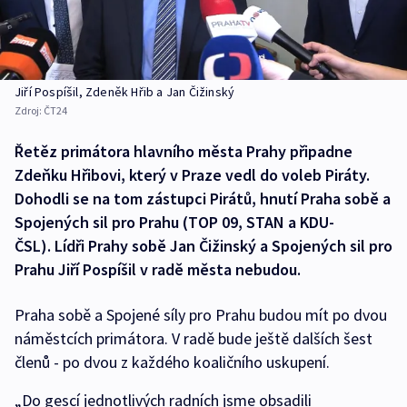
Jiří Pospíšil, Zdeněk Hřib a Jan Čižinský
Zdroj:
ČT24
Řetěz primátora hlavního města Prahy připadne
Zdeňku Hřibovi, který v Praze vedl do voleb Piráty.
Dohodli se na tom zástupci Pirátů, hnutí Praha sobě a
Spojených sil pro Prahu (TOP 09, STAN a KDU-
ČSL). Lídři Prahy sobě Jan Čižinský a Spojených sil pro
Prahu Jiří Pospíšil v radě města nebudou.
Praha sobě a Spojené síly pro Prahu budou mít po dvou
náměstcích primátora. V radě bude ještě dalších šest
členů - po dvou z každého koaličního uskupení.
„Do gescí jednotlivých radních jsme obsadili