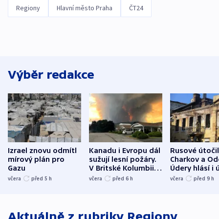
Regiony
Hlavní město Praha
ČT24
Výběr redakce
Izrael znovu odmítl
Kanadu i Evropu dál
Rusové útočil
mírový plán pro
sužují lesní požáry.
Charkov a Od
Gazu
V Britské Kolumbii
Údery hlásí i 
evakuovali tisíce lidí
Bělgorodu
včera
před 5
h
včera
před 6
h
včera
před 9
h
Aktuálně z rubriky
Regiony