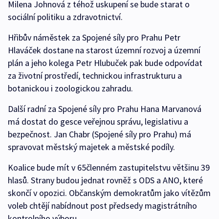
Milena Johnová z téhož uskupení se bude starat o
sociální politiku a zdravotnictví.
Hřibův náměstek za Spojené síly pro Prahu Petr
Hlaváček dostane na starost územní rozvoj a územní
plán a jeho kolega Petr Hlubuček pak bude odpovídat
za životní prostředí, technickou infrastrukturu a
botanickou i zoologickou zahradu.
Další radní za Spojené síly pro Prahu Hana Marvanová
má dostat do gesce veřejnou správu, legislativu a
bezpečnost. Jan Chabr (Spojené síly pro Prahu) má
spravovat městský majetek a městské podíly.
Koalice bude mít v 65členném zastupitelstvu většinu 39
hlasů. Strany budou jednat rovněž s ODS a ANO, které
skončí v opozici. Občanským demokratům jako vítězům
voleb chtějí nabídnout post předsedy magistrátního
kontrolního výboru.