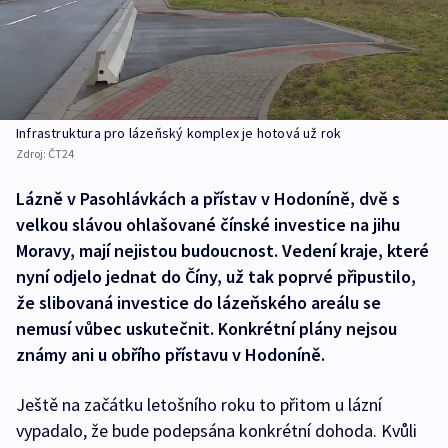
Infrastruktura pro lázeňský komplex je hotová už rok
Zdroj:
ČT24
Lázně v Pasohlávkách a přístav v Hodoníně, dvě s
velkou slávou ohlašované čínské investice na jihu
Moravy, mají nejistou budoucnost. Vedení kraje, které
nyní odjelo jednat do Číny, už tak poprvé připustilo,
že slibovaná investice do lázeňského areálu se
nemusí vůbec uskutečnit. Konkrétní plány nejsou
známy ani u obřího přístavu v Hodoníně.
Ještě na začátku letošního roku to přitom u lázní
vypadalo, že bude podepsána konkrétní dohoda. Kvůli