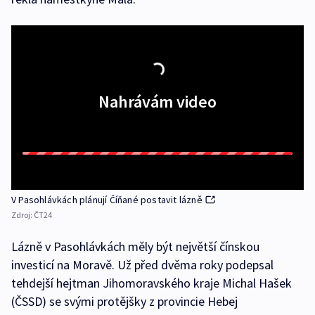
Nahrávám video
V Pasohlávkách plánují Číňané postavit lázně
Zdroj:
ČT24
Lázně v Pasohlávkách měly být největší čínskou
investicí na Moravě. Už před dvěma roky podepsal
tehdejší hejtman Jihomoravského kraje Michal Hašek
(ČSSD) se svými protějšky z provincie Hebej