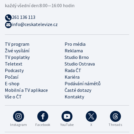
každý všední den:
8:00—16:00 hodin
261 136 113
info@ceskatelevize.cz
TV program
Pro média
Živé vysílání
Reklama
TV poplatky
Studio Brno
Teletext
Studio Ostrava
Podcasty
Rada ČT
Počasí
Kariéra
E-shop
Podávání námětů
Mobilní a TV aplikace
Časté dotazy
Vše o ČT
Kontakty
Instagram
Facebook
YouTube
X
Threads