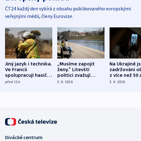
ČT24 každý den vybírá z obsahu publikovaného evropskými
veřejnými médii, členy Eurovize.
Jiný jazyk i technika.
„Musíme zapojit
Na Ukrajině j
Ve Francii
ženy.“ Litevští
zadržováni o
spolupracují hasiči z
politici zvažují
z více než 50 
různých zemí
dohodu o
Bojovali na s
před 12
h
5. 8. 2026
5. 8. 2026
demografii
Ruska
Divácké centrum