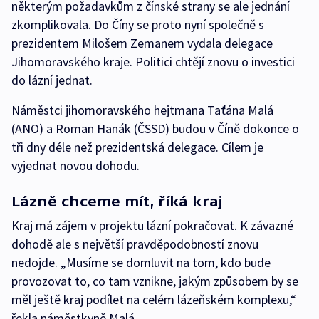
některým požadavkům z čínské strany se ale jednání
zkomplikovala. Do Číny se proto nyní společně s
prezidentem Milošem Zemanem vydala delegace
Jihomoravského kraje. Politici chtějí znovu o investici
do lázní jednat.
Náměstci jihomoravského hejtmana Taťána Malá
(ANO) a Roman Hanák (ČSSD) budou v Číně dokonce o
tři dny déle než prezidentská delegace. Cílem je
vyjednat novou dohodu.
Lázně chceme mít, říká kraj
Kraj má zájem v projektu lázní pokračovat. K závazné
dohodě ale s největší pravděpodobností znovu
nedojde. „Musíme se domluvit na tom, kdo bude
provozovat to, co tam vznikne, jakým způsobem by se
měl ještě kraj podílet na celém lázeňském komplexu,“
řekla náměstkyně Malá.