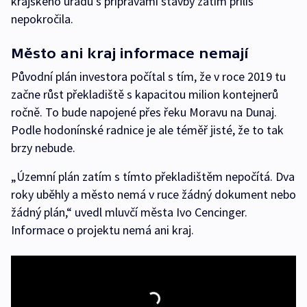
krajského úřadu s přípravami stavby zatím příliš
nepokročila.
Město ani kraj informace nemají
Původní plán investora počítal s tím, že v roce 2019 tu
začne růst překladiště s kapacitou milion kontejnerů
ročně. To bude napojené přes řeku Moravu na Dunaj.
Podle hodonínské radnice je ale téměř jisté, že to tak
brzy nebude.
„Územní plán zatím s tímto překladištěm nepočítá. Dva
roky uběhly a město nemá v ruce žádný dokument nebo
žádný plán,“ uvedl mluvčí města Ivo Cencinger.
Informace o projektu nemá ani kraj.