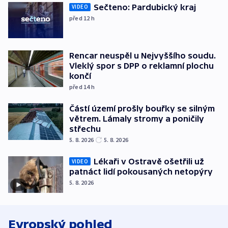
Sečteno: Pardubický kraj
VIDEO
před 12
h
Rencar neuspěl u Nejvyššího soudu.
Vleklý spor s DPP o reklamní plochu
končí
před 14
h
Částí území prošly bouřky se silným
větrem. Lámaly stromy a poničily
střechu
5. 8. 2026
5. 8. 2026
Lékaři v Ostravě ošetřili už
VIDEO
patnáct lidí pokousaných netopýry
5. 8. 2026
Evropský pohled