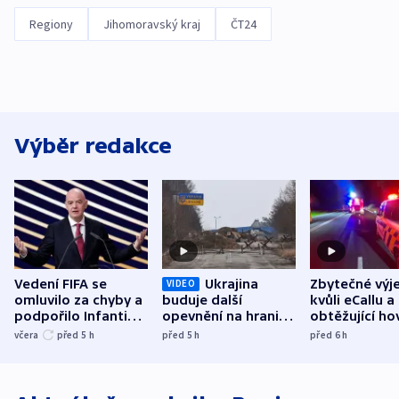
Regiony
Jihomoravský kraj
ČT24
Výběr redakce
Vedení FIFA se
Ukrajina
Zbytečné výj
VIDEO
omluvilo za chyby a
buduje další
kvůli eCallu a
podpořilo Infantina.
opevnění na hranici
obtěžující ho
UEFA trvá na
s Běloruskem
zdržují záchr
včera
před 5
h
před 5
h
před 6
h
bojkotu