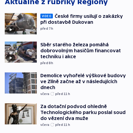
Aktuálně z rubriky
Regiony
České firmy usilují o zakázky
VIDEO
při dostavbě Dukovan
před 7
h
Sběr starého železa pomáhá
dobrovolným hasičům financovat
techniku i akce
před 8
h
Demolice vyhořelé výškové budovy
ve Zlíně začne až v následujících
dnech
včera
před 11
h
Za dotační podvod ohledně
Technologického parku poslal soud
do vězení dva muže
včera
před 11
h