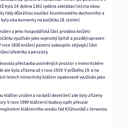
ů byla 24. dubna 1362 vydána zakládací listina obou
ořily řády důležitou součást krumlovského duchovního a
 byly oba konventy na počátku 18. století.
 zrušen a jeho hospodářská část prodána knížeti
čátku využíván jako vojenský špitál a později upraven
 roce 1830 knížecí panství zakoupilo zbývající část
nížecí úředníky a penzisty.
 plánovala přestavba uvolněných prostor v minoritském
 ale byla zřízena až v roce 1919. V průběhu 19. a na
ných letech minoritský klášter opakovaně využíván jako
 klášter zrušen a na další desetiletí zde byly zřízeny
ory. V roce 1990 klášterní budovy opět převzal
 majitelem klášterního areálu řád Křížovníků s červenou
/