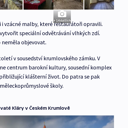
+ 14 dalších
 i vzácné malby, které restaurátoři opravili.
vytvořit speciální odvětrávání vlhkých zdí.
to neměla objevovat.
století v sousedství krumlovského zámku. V
kne centrum barokní kultury, sousední komplex
bližující klášterní život. Do patra se pak
 uměleckoprůmyslové školy.
svaté Kláry v Českém Krumlově