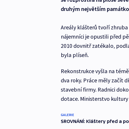
druhým největším památko
Areály klášterů tvoří zhruba
nájemníci je opustili před pě
2010 dovnitř zatékalo, podl
byla plíseň.
Rekonstrukce vyšla na témě
dva roky. Práce měly začít d
stavební firmy. Radnici dokon
dotace. Ministerstvo kultur
GALERIE
SROVNÁNÍ: Kláštery před a po