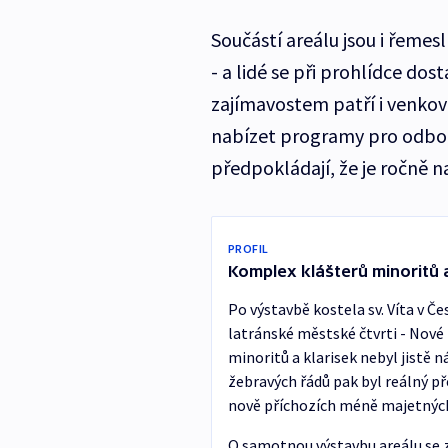
Součástí areálu jsou i řemes
- a lidé se při prohlídce dos
zajímavostem patří i venkovn
nabízet programy pro odborn
předpokládají, že je ročně na
PROFIL
Komplex klášterů minoritů 
Po výstavbě kostela sv. Víta v Č
latránské městské čtvrti - Nové 
minoritů a klarisek nebyl jistě
žebravých řádů pak byl reálný 
nově příchozích méně majetnýc
O samotnou výstavbu areálu se za