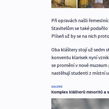
Při opravách našli řemeslníci
Stavitelům se také podařilo 
Plíseň už by se na nich pro
Oba kláštery stojí už sedm 
konventu klarisek nyní vzni
se promění v nové muzeum při
nastěhují studenti z místní
GALERIE
Komplex klášterů minoritů a 