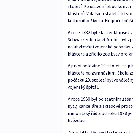
století. Po usazení obou konvent
klášterů. V dalších staletích tv
kulturního života. Nejpočetnější
V roce 1782 byl klášter klarisek
Schwarzenberkovi. Ambit byl zpo
na ubytování vojenské posádky. V
kláštera a zřídilo zde byty pro k
V první polovině 19. století se
klášteře na gymnázium. Škola zde
počátku 20. století byl ve váleč
vojenský špitál.
V roce 1950 byl po státním zásahu
byty, kanceláře a skladové prost
minoritský řád a od roku 1998 je
hvězdou.
Zdroj: http://www.klasteryck.cz