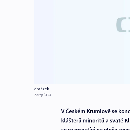
obrázek
Zdroj:
ČT24
V Českém Krumlově se konc
klášterů minoritů a svaté Klá
se rozprostírá na ploše sev