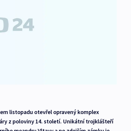
em listopadu otevřel opravený komplex
ry z poloviny 14. století. Unikátní trojklášteří
erního meandru Vltavy a po zdejším zámku je