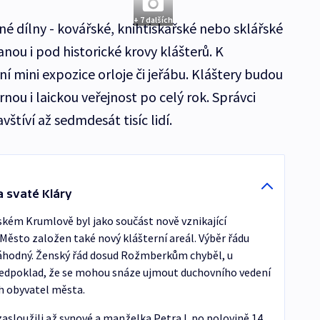
+ 7 dalších
lné dílny - kovářské, knihtiskařské nebo sklářské
tanou i pod historické krovy klášterů. K
í mini expozice orloje či jeřábu. Kláštery budou
ou i laickou veřejnost po celý rok. Správci
vštíví až sedmdesát tisíc lidí.
a svaté Kláry
eském Krumlově byl jako součást nově vznikající
Město založen také nový klášterní areál. Výběr řádu
 náhodný. Ženský řád dosud Rožmberkům chyběl, u
předpoklad, že se mohou snáze ujmout duchovního vedení
h obyvatel města.
sloužili až synové a manželka Petra I. po polovině 14.