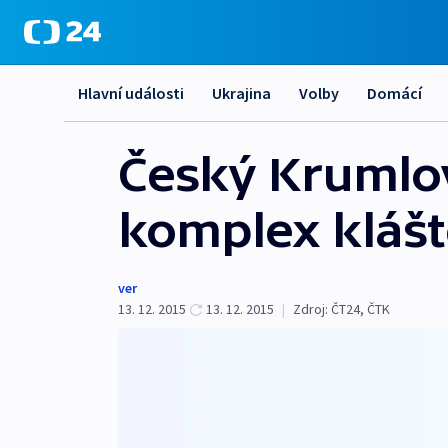
Hlavní události
Ukrajina
Volby
Domácí
Český Krumlov
komplex kláš
ver
13. 12. 2015
13. 12. 2015
|
Zdroj:
ČT24
,
ČTK