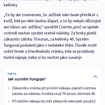
kelímky.
„To by ale znamenalo, že Ježíšek nám bude přetékat z
košů, lidé po něm budou šlapat, a to by nebylo důstojné
ani Vánoc ani Ježíška,“ vysvětlil Czernin, proč se spolek
rozhodl nechat vyrobit vratné nádoby. Za hrnky platili
zákazníci zálohu 70 korun, za kelímky 40. Systém
fungoval podobně jako v nedaleké Vídni: Člověk mohl
vrátit hrnek u kteréhokoliv stánku, kde se prodávaly
horké nápoje, nebo si ho nechat jako suvenýr.
FAKTA
Jak systém funguje?
Zákazník u stánku při prvním nákupu zaplatí vratnou
zálohu za nádobu: hrníček stojí 70 korun, kelímek 40.
Při dalším nákupu by měl zákazník odevzdat použitý