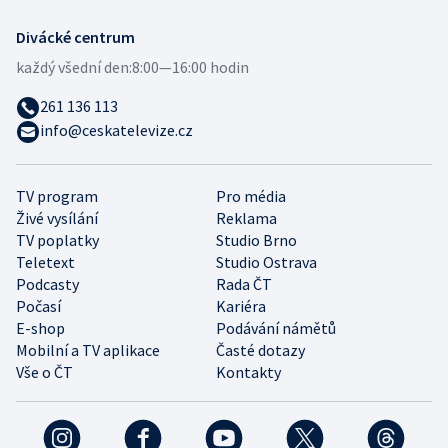
Divácké centrum
každý všední den:
8:00—16:00 hodin
261 136 113
info@ceskatelevize.cz
TV program
Pro média
Živé vysílání
Reklama
TV poplatky
Studio Brno
Teletext
Studio Ostrava
Podcasty
Rada ČT
Počasí
Kariéra
E-shop
Podávání námětů
Mobilní a TV aplikace
Časté dotazy
Vše o ČT
Kontakty