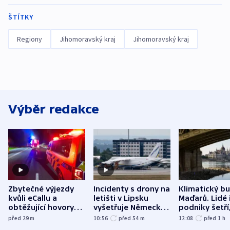
ŠTÍTKY
Regiony
Jihomoravský kraj
Jihomoravský kraj
Výběr redakce
Zbytečné výjezdy
Incidenty s drony na
Klimatický b
kvůli eCallu a
letišti v Lipsku
Maďarů. Lidé 
obtěžující hovory
vyšetřuje Německo
podniky šetří
zdržují záchranáře
jako úmyslný pokus
omezuje se d
před 29
m
10:56
před 54
m
12:08
před 1
h
o způsobení
i svícení