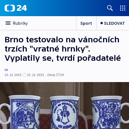
Sport
SLEDOVAT
Rubriky
Brno testovalo na vánočních
trzích "vratné hrnky".
Vyplatily se, tvrdí pořadatelé
izi
23. 12. 2015
23. 12. 2015
|
Zdroj:
ČT24