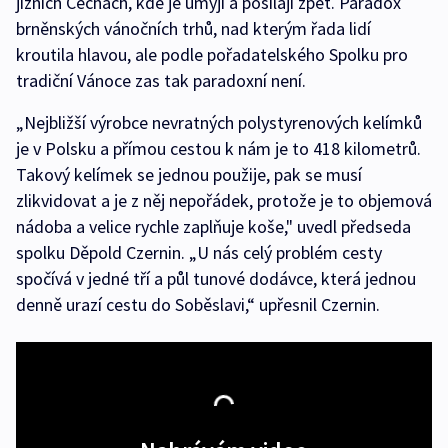
jižních Čechách, kde je umyjí a posílají zpět. Paradox
brněnských vánočních trhů, nad kterým řada lidí
kroutila hlavou, ale podle pořadatelského Spolku pro
tradiční Vánoce zas tak paradoxní není.
„Nejbližší výrobce nevratných polystyrenových kelímků
je v Polsku a přímou cestou k nám je to 418 kilometrů.
Takový kelímek se jednou použije, pak se musí
zlikvidovat a je z něj nepořádek, protože je to objemová
nádoba a velice rychle zaplňuje koše," uvedl předseda
spolku Děpold Czernin. „U nás celý problém cesty
spočívá v jedné tří a půl tunové dodávce, která jednou
denně urazí cestu do Soběslavi,“ upřesnil Czernin.