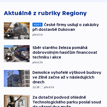
exploze
Aktuálně z rubriky
Regiony
České firmy usilují o zakázky
VIDEO
při dostavbě Dukovan
před 1
h
Sběr starého železa pomáhá
dobrovolným hasičům financovat
techniku i akce
před 2
h
Demolice vyhořelé výškové budovy
ve Zlíně začne až v následujících
dnech
12:29
před 5
h
Za dotační podvod ohledně
Technologického parku poslal soud
do vězení dva muže