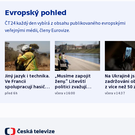
Evropský pohled
ČT24 každý den vybírá z obsahu publikovaného evropskými
veřejnými médii, členy Eurovize.
Jiný jazyk i technika.
„Musíme zapojit
Na Ukrajině j
Ve Francii
ženy.“ Litevští
zadržováni o
spolupracují hasiči z
politici zvažují
z více než 50 
různých zemí
dohodu o
Bojovali na s
před 6
h
včera v 16:00
včera v 14:37
demografii
Ruska