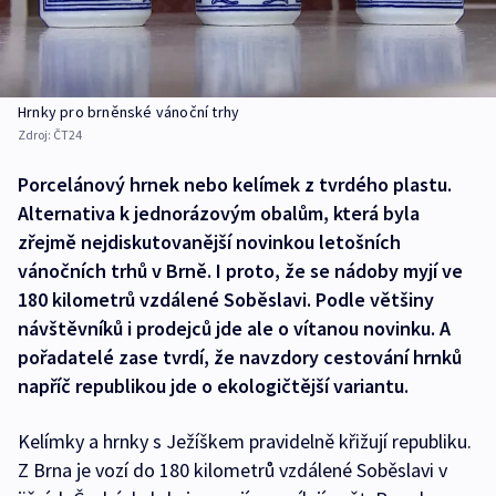
Hrnky pro brněnské vánoční trhy
Zdroj:
ČT24
Porcelánový hrnek nebo kelímek z tvrdého plastu.
Alternativa k jednorázovým obalům, která byla
zřejmě nejdiskutovanější novinkou letošních
vánočních trhů v Brně. I proto, že se nádoby myjí ve
180 kilometrů vzdálené Soběslavi. Podle většiny
návštěvníků i prodejců jde ale o vítanou novinku. A
pořadatelé zase tvrdí, že navzdory cestování hrnků
napříč republikou jde o ekologičtější variantu.
Kelímky a hrnky s Ježíškem pravidelně křižují republiku.
Z Brna je vozí do 180 kilometrů vzdálené Soběslavi v