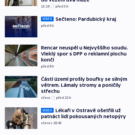
15:19
před 5
h
Sečteno: Pardubický kraj
VIDEO
před 6
h
Rencar neuspěl u Nejvyššího soudu.
Vleklý spor s DPP o reklamní plochu
končí
před 8
h
Částí území prošly bouřky se silným
větrem. Lámaly stromy a poničily
střechu
včera
před 22
h
Lékaři v Ostravě ošetřili už
VIDEO
patnáct lidí pokousaných netopýry
včera v 20:43