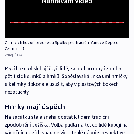
Nahrávám video
O hrncích hovoří předseda Spolku pro tradiční Vánoce Děpold
Czernin
Zdroj:
ČT24
Mycí linku obsluhují čtyři lidé, za hodinu umyjí zhruba
pět tisíc kelímků a hrnků. Soběslavská linka umí hrníčky
a kelímky dokonale usušit, aby v plastových boxech
nezatuchly.
Hrnky mají úspěch
Na začátku stála snaha dostat k lidem tradiční
zpodobnění Ježíška. Volba padla na to, co lidé kupují na
vánočních trzích snad nejvíc – teplé nápoje, respektive