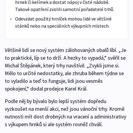
hrnek či kelímek a dostat nápoj v čisté nádobě.
Takové opatření zvolili samotní pořadatelé trhů.
Odevzdat použitý hrníček mohou lidé ve většině
stánků nebo na speciálních výkupních místech.
Většině lidí se nový systém zálohovaných obalů líbí. „Je
to praktické, líp se to drží. A hezky to vypadá,“ svěřil se
Michal Štěpánek, který trhy navštívil. „Zvykli jsme si.
Mělo to určité nedostatky, ale zhruba během týdne se
to vyladilo a teď to funguje, lidi jsou vesměs
spokojení,“ dodal prodejce Karel Král.
Podle něj by bývalo bylo lepší systém dopředu
vyzkoušet na menší akci, než jsou vánoční trhy. Kromě
nutnosti mít dost drobných na vracení a administrativy
s výkupem hrnků si ale systém rovněž chválí.