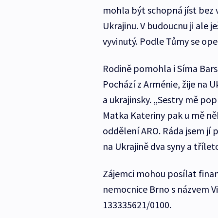
mohla být schopná jíst bez v
Ukrajinu. V budoucnu ji ale 
vyvinutý. Podle Tůmy se oper
Rodině pomohla i Síma Barse
Pochází z Arménie, žije na U
a ukrajinsky. „Sestry mě pop
Matka Kateriny pak u mě něk
oddělení ARO. Ráda jsem jí
na Ukrajině dva syny a třílet
Zájemci mohou posílat finan
nemocnice Brno s názvem Vit
133335621/0100.