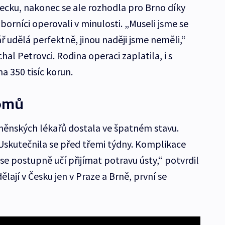
cku, nakonec se ale rozhodla pro Brno díky
borníci operovali v minulosti. „Museli jsme se
 udělá perfektně, jinou naději jsme neměli,“
al Petrovci. Rodina operaci zaplatila, i s
a 350 tisíc korun.
domů
něnských lékařů dostala ve špatném stavu.
Uskutečnila se před třemi týdny. Komplikace
se postupně učí přijímat potravu ústy,“ potvrdil
ají v Česku jen v Praze a Brně, první se