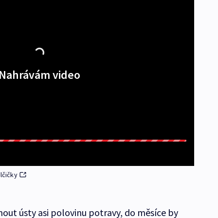
Nahrávám video
lčičky
mout ústy asi polovinu potravy, do měsíce by