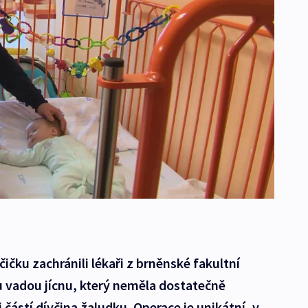
ičku zachránili lékaři z brněnské fakultní
 vadou jícnu, který neměla dostatečně
i částí dívčina žaludku. Operace je unikátní, v