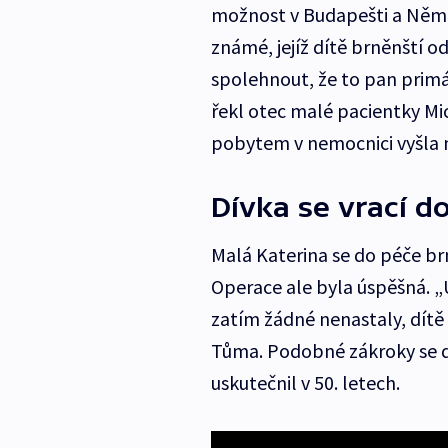
možnost v Budapešti a Něme
známé, jejíž dítě brněnští od
spolehnout, že to pan primář
řekl otec malé pacientky Mich
pobytem v nemocnici vyšla n
Dívka se vrací 
Malá Katerina se do péče br
Operace ale byla úspěšná. „
zatím žádné nenastaly, dítě 
Tůma. Podobné zákroky se děl
uskutečnil v 50. letech.