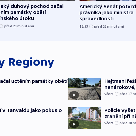
žský duhový pochod začal
Americký Senát potvrd
ěním památky obětí
právníka jako ministra
línského útoku
spravedlnosti
před 20
minutami
12:53
před 26
minutami
ky
Regiony
ačal uctěním památky obětí
Hejtmani řeší
nenárokové, 
včera
před 17
h
í v Tanvaldu jako pokus o
Policie vyšet
zranění při ně
včera
před 20
h