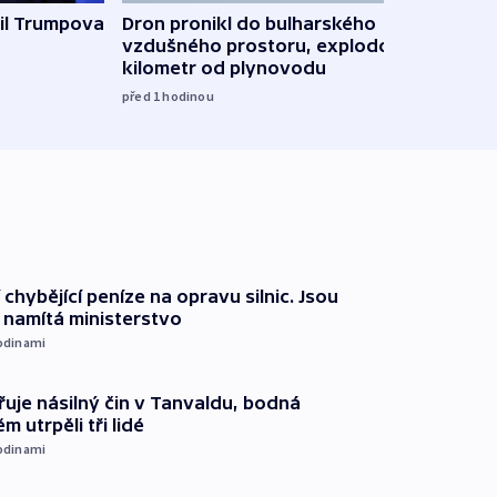
il Trumpova
Dron pronikl do bulharského
Ruský
vzdušného prostoru, explodoval
čtyři 
kilometr od plynovodu
08:20
před 1
hodinou
 chybějící peníze na opravu silnic. Jsou
namítá ministerstvo
odinami
řuje násilný čin v Tanvaldu, bodná
m utrpěli tři lidé
odinami