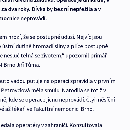
za dva roky. Dívka by bez ní nepřežila a v
nemocnice neprovádí.
em hrozí, že se postupně udusí. Nejvíc jsou
v ústní dutině hromadí sliny a plíce postupně
je neslučitelná se životem,“ upozornil primář
N Brno Jiří Tůma.
outo vadou putuje na operaci zpravidla v prvním
 Petrovciová měla smůlu. Narodila se totiž v
ně, kde se operace jícnu neprovádí. Čtyřměsíční
vě až lékaři ve Fakultní nemocnici Brno.
ledala operatéry v zahraničí. Konzultovala