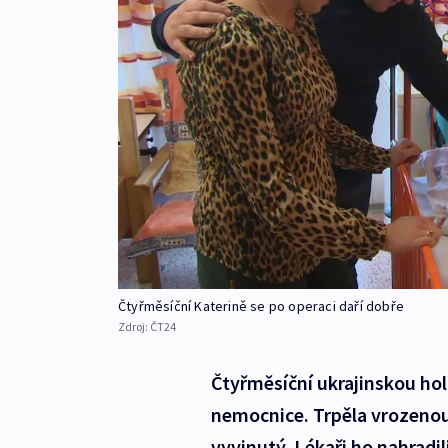
Čtyřměsíční Katerině se po operaci daří dobře
Zdroj:
ČT24
Čtyřměsíční ukrajinskou holč
nemocnice. Trpěla vrozenou
vyvinutý. Lékaři ho nahradil