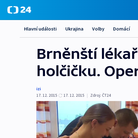
Hlavní události
Ukrajina
Volby
Domácí
Brněnští lékař
holčičku. Opero
izi
17. 12. 2015
17. 12. 2015
|
Zdroj:
ČT24