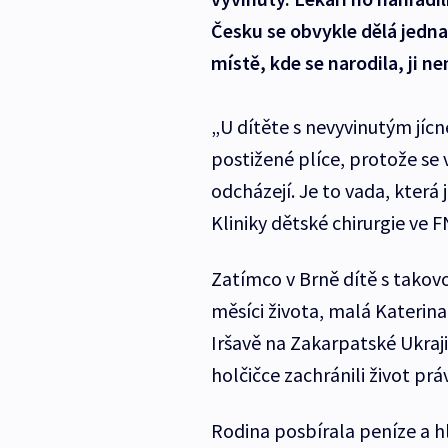
Česku se obvykle dělá jedna 
místě, kde se narodila, ji 
„U dítěte s nevyvinutým jícn
postižené plíce, protože se 
odcházejí. Je to vada, která 
Kliniky dětské chirurgie ve F
Zatímco v Brně dítě s takov
měsíci života, malá Katerina
Iršavě na Zakarpatské Ukraji
holčičce zachránili život prá
Rodina posbírala peníze a h