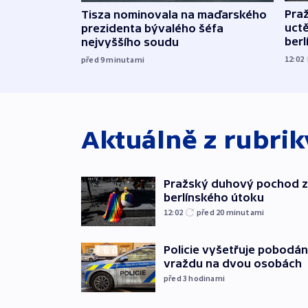
Pra
Tisza nominovala na maďarského
uct
prezidenta bývalého šéfa
ber
nejvyššího soudu
12:02
před 9
minutami
Aktuálně z rubri
Pražský duhový pochod z
berlínského útoku
12:02
před 20
minutami
Policie vyšetřuje pobodán
vraždu na dvou osobách
před 3
hodinami