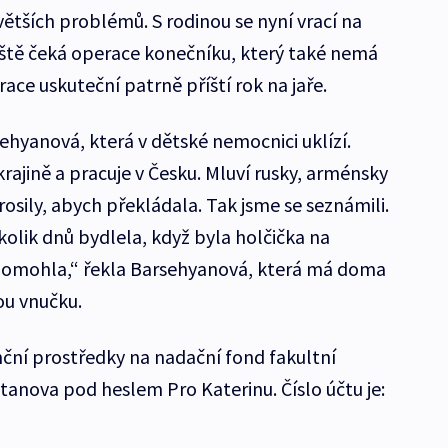
ětších problémů. S rodinou se nyní vrací na
ještě čeká operace konečníku, který také nemá
ace uskuteční patrně příští rok na jaře.
hyanová, která v dětské nemocnici uklízí.
krajině a pracuje v Česku. Mluví rusky, arménsky
rosily, abych překládala. Tak jsme se seznámili.
olik dnů bydlela, když byla holčička na
 pomohla,“ řekla Barsehyanová, která má doma
ou vnučku.
ční prostředky na nadační fond fakultní
anova pod heslem Pro Katerinu. Číslo účtu je: