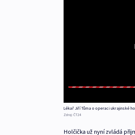
Lékař Jiří Tůma o operaci ukrajinské ho
Zdroj:
ČT24
Holčička už nyní zvládá přij