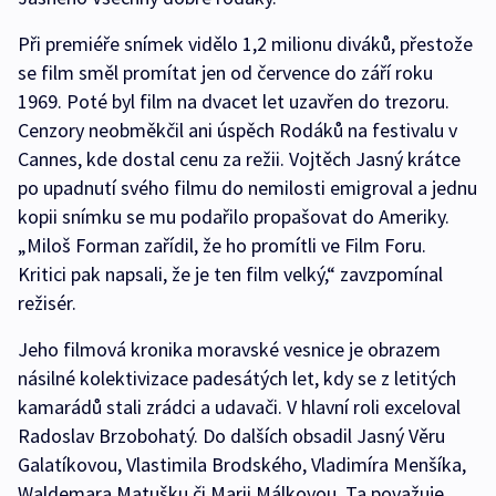
Při premiéře snímek vidělo 1,2 milionu diváků, přestože
se film směl promítat jen od července do září roku
1969. Poté byl film na dvacet let uzavřen do trezoru.
Cenzory neobměkčil ani úspěch Rodáků na festivalu v
Cannes, kde dostal cenu za režii. Vojtěch Jasný krátce
po upadnutí svého filmu do nemilosti emigroval a jednu
kopii snímku se mu podařilo propašovat do Ameriky.
„Miloš Forman zařídil, že ho promítli ve Film Foru.
Kritici pak napsali, že je ten film velký,“ zavzpomínal
režisér.
Jeho filmová kronika moravské vesnice je obrazem
násilné kolektivizace padesátých let, kdy se z letitých
kamarádů stali zrádci a udavači. V hlavní roli exceloval
Radoslav Brzobohatý. Do dalších obsadil Jasný Věru
Galatíkovou, Vlastimila Brodského, Vladimíra Menšíka,
Waldemara Matušku či Marii Málkovou. Ta považuje