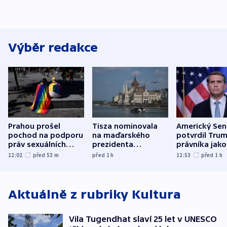
Výběr redakce
Prahou prošel
Tisza nominovala
Americký Sen
pochod na podporu
na maďarského
potvrdil Tru
práv sexuálních
prezidenta
právníka jako
menšin
bývalého šéfa
ministra
12:02
před 53
m
před 1
h
12:53
před 1
h
nejvyššího soudu
spravedlnost
Aktuálně z rubriky
Kultura
Vila Tugendhat slaví 25 let v UNESCO