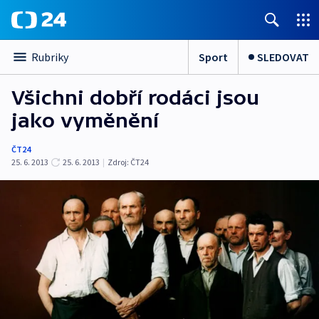
Sport
SLEDOVAT
Rubriky
Všichni dobří rodáci jsou
jako vyměnění
ČT24
25. 6. 2013
25. 6. 2013
|
Zdroj:
ČT24