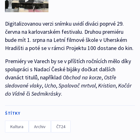
Digitalizovanou verzi snímku uvidí diváci poprvé 29.
června na karlovarském festivalu. Druhou premiéru
bude mít 1. srpna na Letní filmové škole v Uherském
Hradišti a poté se v rámci Projektu 100 dostane do kin.
Premiéry ve Varech by se v příštích ročnících mělo díky
spolupráci s Nadací České bijáky dočkat dalších
dvanáct titulů, například
Obchod na korze
,
Ostře
sledované vlaky
,
Ucho
,
Spalovač mrtvol
,
Kristian
,
Kočár
do Vídně
či
Sedmikrásky
.
ŠTÍTKY
Kultura
Archiv
ČT24