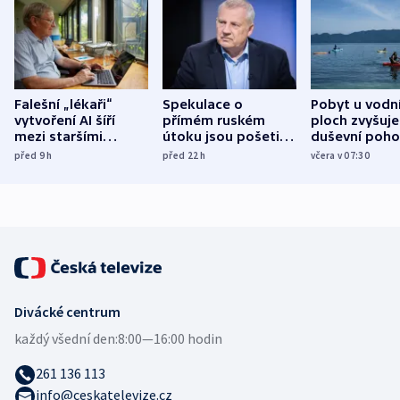
Falešní „lékaři“
Spekulace o
Pobyt u vodn
vytvoření AI šíří
přímém ruském
ploch zvyšuje
mezi staršími
útoku jsou pošetilé,
duševní poho
Poláky nebezpečné
míní estonský
ukázala
před 9
h
před 22
h
včera v 07:30
zdravotní rady
bezpečnostní
mezinárodní 
expert
Divácké centrum
každý všední den:
8:00—16:00 hodin
261 136 113
info@ceskatelevize.cz