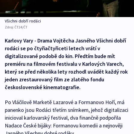
Všichni dobří rodáci
Zdroj:
ČT24/ČT
Karlovy Vary - Drama Vojtěcha Jasného Všichni dobří
rodáci se po čtyřiačtyřiceti letech vrátí v
digitalizované podobě do kin. Předtím bude mít
premiéru na filmovém festivalu v Karlových Varech,
který se před několika lety rozhodl uvádět každý rok
jeden zrestaurovaný film ze zlatého fondu
československé kinematografie.
Po Vláčilově Marketě Lazarové a Formanovo Hoří, má
panenko jsou Rodáci třetím snímkem, jehož digitalizaci
inicioval karlovarský festival, dva finančně podpořila
Nadace České bijáky: Formanovu komedii a nejnověji
Jasného Všechny dobré rodáky.