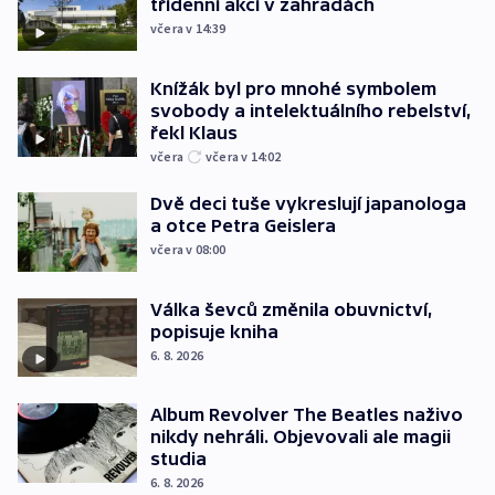
třídenní akcí v zahradách
včera v 14:39
Knížák byl pro mnohé symbolem
svobody a intelektuálního rebelství,
řekl Klaus
včera
včera v 14:02
Dvě deci tuše vykreslují japanologa
a otce Petra Geislera
včera v 08:00
Válka ševců změnila obuvnictví,
popisuje kniha
6. 8. 2026
Album Revolver The Beatles naživo
nikdy nehráli. Objevovali ale magii
studia
6. 8. 2026