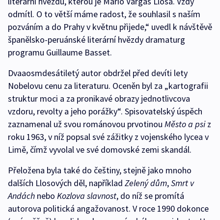
literární hvězdu, kterou je Mario Vargas Llosa. Vždy
odmítl. O to větší máme radost, že souhlasil s naším
pozváním a do Prahy v květnu přijede,“ uvedl k návštěvě
španělsko-peruánské literární hvězdy dramaturg
programu Guillaume Basset.
Dvaaosmdesátiletý autor obdržel před devíti lety
Nobelovu cenu za literaturu. Oceněn byl za „kartografii
struktur moci a za pronikavé obrazy jednotlivcova
vzdoru, revolty a jeho porážky“. Spisovatelský úspěch
zaznamenal už svou románovou prvotinou
Město a psi
z
roku 1963, v níž popsal své zážitky z vojenského lycea v
Limě, čímž vyvolal ve své domovské zemi skandál.
Přeložena byla také do češtiny, stejně jako mnoho
dalších Llosových děl, například
Zelený dům
,
Smrt v
Andách
nebo
Kozlova slavnost
, do níž se promítá
autorova politická angažovanost. V roce 1990 dokonce