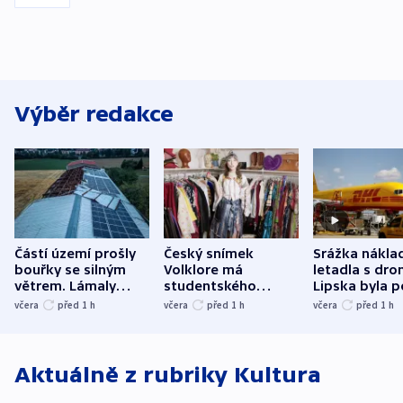
Výběr redakce
Částí území prošly
Český snímek
Srážka nákla
bouřky se silným
Volklore má
letadla s dr
větrem. Lámaly
studentského
Lipska byla p
stromy a poničily
Oscara, zabojuje o
německého mi
včera
před 1
h
včera
před 1
h
včera
před 1
h
střechu
cenu za krátký film
hybridní útok
Aktuálně z rubriky
Kultura