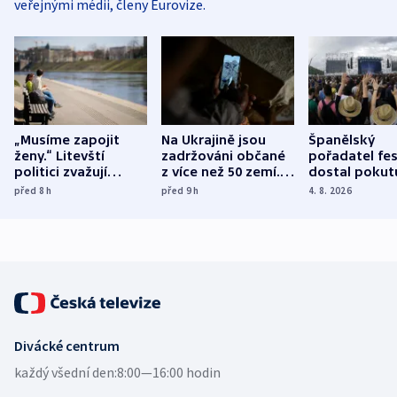
veřejnými médii, členy Eurovize.
„Musíme zapojit
Na Ukrajině jsou
Španělský
ženy.“ Litevští
zadržováni občané
pořadatel fes
politici zvažují
z více než 50 zemí.
dostal pokut
dohodu o
Bojovali na straně
nekalé prakti
před 8
h
před 9
h
4. 8. 2026
demografii
Ruska
Divácké centrum
každý všední den:
8:00—16:00 hodin