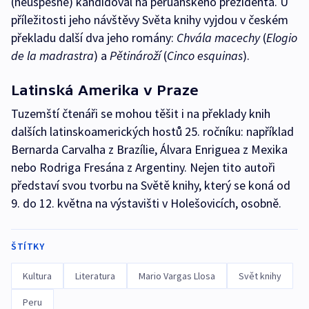
(neúspěšně) kandidoval na peruánského prezidenta. U
příležitosti jeho návštěvy Světa knihy vyjdou v českém
překladu další dva jeho romány:
Chvála macechy
(
Elogio
de la madrastra
) a
Pětinároží
(
Cinco esquinas
).
Latinská Amerika v Praze
Tuzemští čtenáři se mohou těšit i na překlady knih
dalších latinskoamerických hostů 25. ročníku: například
Bernarda Carvalha z Brazílie, Álvara Enriguea z Mexika
nebo Rodriga Fresána z Argentiny. Nejen tito autoři
představí svou tvorbu na Světě knihy, který se koná od
9. do 12. května na výstavišti v Holešovicích, osobně.
ŠTÍTKY
Kultura
Literatura
Mario Vargas Llosa
Svět knihy
Peru