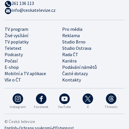
261 136 113
info@ceskatelevize.cz
TV program
Pro média
Živé vysílání
Reklama
TV poplatky
Studio Brno
Teletext
Studio Ostrava
Podcasty
Rada ČT
Počasí
Kariéra
E-shop
Podávání námětů
Mobilní a TV aplikace
Časté dotazy
Vše o ČT
Kontakty
Instagram
Facebook
YouTube
X
Threads
© Česká televize
•
•
English
Ochrana soukromí
Přístupnost