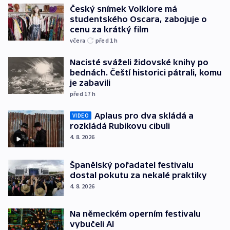
Český snímek Volklore má
studentského Oscara, zabojuje o
cenu za krátký film
včera
před 1
h
Nacisté sváželi židovské knihy po
bednách. Čeští historici pátrali, komu
je zabavili
před 17
h
Aplaus pro dva skládá a
VIDEO
rozkládá Rubikovu cibuli
4. 8. 2026
Španělský pořadatel festivalu
dostal pokutu za nekalé praktiky
4. 8. 2026
Na německém operním festivalu
vybučeli AI