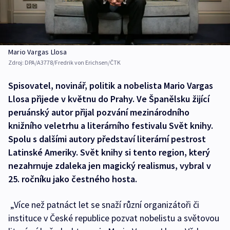
Mario Vargas Llosa
Zdroj:
DPA/A3778/Fredrik von Erichsen/ČTK
Spisovatel, novinář, politik a nobelista Mario Vargas
Llosa přijede v květnu do Prahy. Ve Španělsku žijící
peruánský autor přijal pozvání mezinárodního
knižního veletrhu a literárního festivalu Svět knihy.
Spolu s dalšími autory představí literární pestrost
Latinské Ameriky. Svět knihy si tento region, který
nezahrnuje zdaleka jen magický realismus, vybral v
25. ročníku jako čestného hosta.
„Více než patnáct let se snaží různí organizátoři či
instituce v České republice pozvat nobelistu a světovou