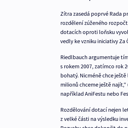
Zítra zasedá poprvé Rada p
rozdělení zúženého rozpočtu
dotacích oproti loňsku vyvola
vedly ke vzniku iniciativy Za
Riedlbauch argumentuje tím,
s rokem 2007, zatímco rok 
bohatý. Nicméně chce ještě 
milionů chceme ještě najít,“ 
například AniFestu nebo Fest
Rozdělování dotací nejen let
z velké části na výsledku in
Rozvahu chce dokončit do p