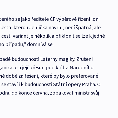
terého se jako ředitele ČF výběrové řízení loni
Cesta, kterou Jehlička navrhl, není špatná, ale
 cest. Variant je několik a přiklonit se lze k jedné
ho případu,“ domnívá se.
řípadě budoucnosti Laterny magiky. Zrušení
anizace a její přesun pod křídla Národního
né době za řešení, které by bylo preferované
se staví i k budoucnosti Státní opery Praha. O
hodnu do konce června, zopakoval ministr svůj