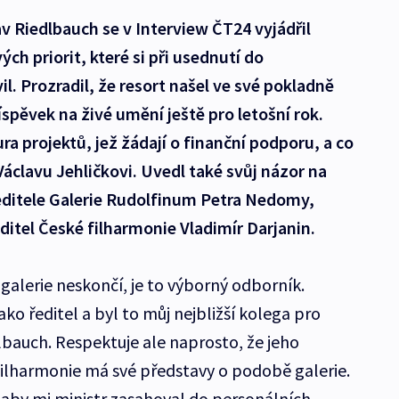
av Riedlbauch se v Interview ČT24 vyjádřil
ch priorit, které si při usednutí do
l. Prozradil, že resort našel ve své pokladně
spěvek na živé umění ještě pro letošní rok.
ura projektů, jež žádají o finanční podporu, a co
áclavu Jehličkovi. Uvedl také svůj názor na
editele Galerie Rudolfinum Petra Nedomy,
ditel České filharmonie Vladimír Darjanin.
alerie neskončí, je to výborný odborník.
ko ředitel a byl to můj nejbližší kolega pro
lbauch. Respektuje ale naprosto, že jeho
filharmonie má své představy o podobě galerie.
, aby mi ministr zasahoval do personálních