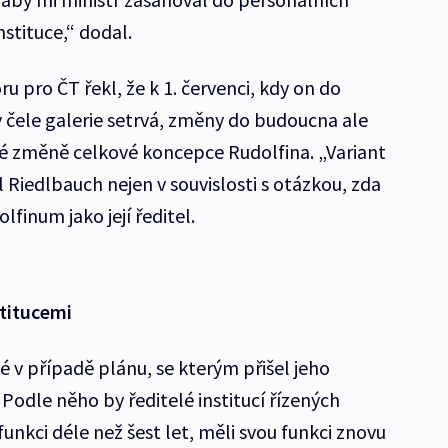
stituce,“ dodal.
u pro ČT řekl, že k 1. červenci, kdy on do
čele galerie setrvá, změny do budoucna ale
dné změně celkové koncepce Rudolfina. „Variant
l Riedlbauch nejen v souvislosti s otázkou, zda
finum jako její ředitel.
stitucemi
é v případě plánu, se kterým přišel jeho
Podle něho by ředitelé institucí řízených
funkci déle než šest let, měli svou funkci znovu