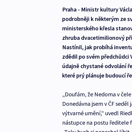
Praha - Ministr kultury Václ
podrobněji k některým ze svý
ministerského křesla stanovi
zhruba dvacetimilionový pří
Nastínil, jak probíhá invent
zdědil po svém předchůdci V
údajně chystané odvolání ř
které prý plánuje budoucí ře
„Doufám, že Nedoma v čele g
Donedávna jsem v ČF seděl ja
výtvarné umění,“ uvedl Ried
nástupce na postu ředitele 
„Taky bych si nenechal líbit