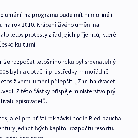
ro umění, na programu bude mít mimo jiné i
 na rok 2010. Krácení živého umění na
lo letos protesty z řad jejich příjemců, které
 Česko kulturní.
 že rozpočet letošního roku byl srovnatelný
2008 byl na dotační prostředky mimořádně
letos živému umění přilepšit. „Zhruba dvacet
uvedl. Z této částky přispěje ministerstvo prý
ivalu spisovatelů.
os, ale i pro příští rok závisí podle Riedlbaucha
ventury jednotlivých kapitol rozpočtu resortu.
oloviny července.