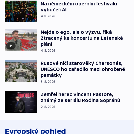
Na německém operním festivalu
vybučeli AI
4. 8. 2026
Nejde o ego, ale o výzvu, říká
Ztracený ke koncertu na Letenské
pláni
4. 8. 2026
Rusové ničí starověký Chersonés,
UNESCO ho zařadilo mezi ohrožené
památky
3. 8. 2026
Zemřel herec Vincent Pastore,
známý ze seriálu Rodina Sopránů
2. 8. 2026
Evropský pohled