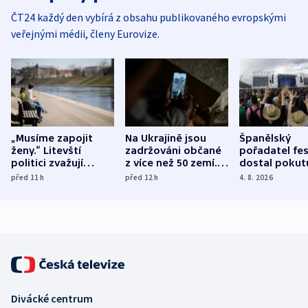
ČT24 každý den vybírá z obsahu publikovaného evropskými
veřejnými médii, členy Eurovize.
„Musíme zapojit
Na Ukrajině jsou
Španělský
ženy.“ Litevští
zadržováni občané
pořadatel fes
politici zvažují
z více než 50 zemí.
dostal pokut
dohodu o
Bojovali na straně
nekalé prakti
před 11
h
před 12
h
4. 8. 2026
demografii
Ruska
Divácké centrum