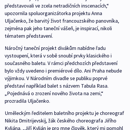
představovali ve zcela netradičních inscenacích,“
upozornila spoluorganizátorka projektu Anna
Uljačenko, že barvitý život francouzského panovníka,
zejména pak jeho taneční vášeň, je inspirací, nikoli
tématem představení.
Náročný taneční projekt divákům nabídne řadu
vystoupení, která v sobě snoubí prvky klasického i
současného baletu. V rámci předchozích představení
bylo vždy uvedeno i premiérové dílo. Ani Praha nebude
výjimkou. V Národním divadle se publiku poprvé
představí například balet s názvem Tabula Rasa.
„Pojednává o zrození nového života na zemi,“
prozradila Uljačenko.
Uměleckým ředitelem baletního projektu je choreograf
Nikita Dmitrijevskij, žák českého choreografa Jiřího
Kyliána. „Jiří Kylián je pro mne člověk, který mi pomohl