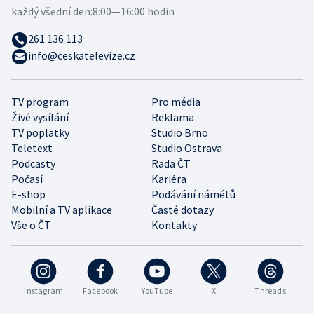
každý všední den:
8:00—16:00 hodin
261 136 113
info@ceskatelevize.cz
TV program
Pro média
Živé vysílání
Reklama
TV poplatky
Studio Brno
Teletext
Studio Ostrava
Podcasty
Rada ČT
Počasí
Kariéra
E-shop
Podávání námětů
Mobilní a TV aplikace
Časté dotazy
Vše o ČT
Kontakty
Instagram
Facebook
YouTube
X
Threads