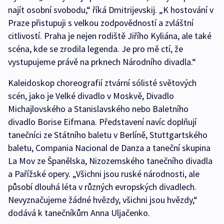
najít osobní svobodu,“ říká Dmitrijevskij. „K hostování v
Praze přistupuji s velkou zodpovědností a zvláštní
citlivostí. Praha je nejen rodiště Jiřího Kyliána, ale také
scéna, kde se zrodila legenda. Je pro mě ctí, že
vystupujeme právě na prknech Národního divadla.“
Kaleidoskop choreografií ztvární sólisté světových
scén, jako je Velké divadlo v Moskvě, Divadlo
Michajlovského a Stanislavského nebo Baletního
divadlo Borise Eifmana. Představení navíc doplňují
tanečníci ze Státního baletu v Berlíně, Stuttgartského
baletu, Compania Nacional de Danza a taneční skupina
La Mov ze Španělska, Nizozemského tanečního divadla
a Pařížské opery. „Všichni jsou ruské národnosti, ale
působí dlouhá léta v různých evropských divadlech.
Nevyznačujeme žádné hvězdy, všichni jsou hvězdy,“
dodává k tanečníkům Anna Uljačenko.