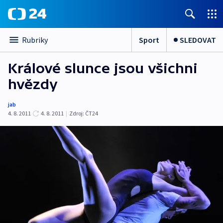
Sport
SLEDOVAT
Rubriky
Králové slunce jsou všichni
hvězdy
jab
4. 8. 2011
4. 8. 2011
|
Zdroj:
ČT24