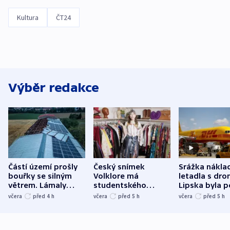
Kultura
ČT24
Výběr redakce
Částí území prošly
Český snímek
Srážka nákla
bouřky se silným
Volklore má
letadla s dr
větrem. Lámaly
studentského
Lipska byla p
stromy a poničily
Oscara, zabojuje o
německého mi
včera
před 4
h
včera
před 5
h
včera
před 5
h
střechu
cenu za krátký film
hybridní útok