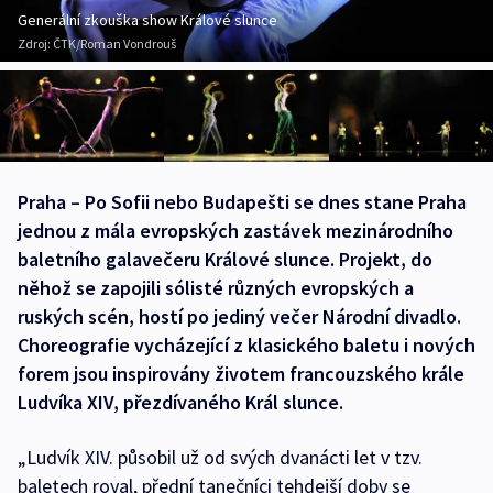
Generální zkouška show Králové slunce
Zdroj:
ČTK/Roman Vondrouš
Praha – Po Sofii nebo Budapešti se dnes stane Praha
jednou z mála evropských zastávek mezinárodního
baletního galavečeru Králové slunce. Projekt, do
něhož se zapojili sólisté různých evropských a
ruských scén, hostí po jediný večer Národní divadlo.
Choreografie vycházející z klasického baletu i nových
forem jsou inspirovány životem francouzského krále
Ludvíka XIV, přezdívaného Král slunce.
„Ludvík XIV. působil už od svých dvanácti let v tzv.
baletech royal, přední tanečníci tehdejší doby se