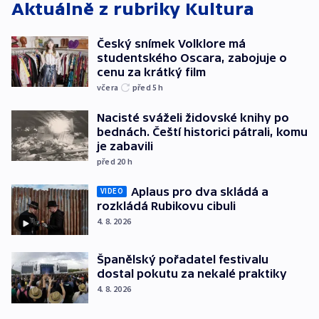
Aktuálně z rubriky
Kultura
Český snímek Volklore má
studentského Oscara, zabojuje o
cenu za krátký film
včera
před 5
h
Nacisté sváželi židovské knihy po
bednách. Čeští historici pátrali, komu
je zabavili
před 20
h
Aplaus pro dva skládá a
VIDEO
rozkládá Rubikovu cibuli
4. 8. 2026
Španělský pořadatel festivalu
dostal pokutu za nekalé praktiky
4. 8. 2026