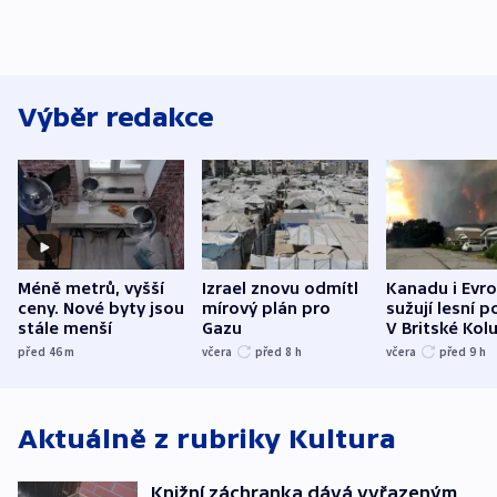
Výběr redakce
Méně metrů, vyšší
Izrael znovu odmítl
Kanadu i Evro
ceny. Nové byty jsou
mírový plán pro
sužují lesní p
stále menší
Gazu
V Britské Kol
evakuovali tis
před 46
m
včera
před 8
h
včera
před 9
h
Aktuálně z rubriky
Kultura
Knižní záchranka dává vyřazeným