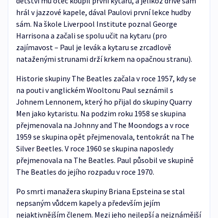
dětství mu otec koupil první kytaru, a jelikož dříve sám
hrál v jazzové kapele, dával Paulovi první lekce hudby
sám. Na škole Liverpool Institute poznal George
Harrisona a začali se spolu učit na kytaru (pro
zajímavost – Paul je levák a kytaru se zrcadlově
nataženými strunami drží krkem na opačnou stranu).
Historie skupiny The Beatles začala v roce 1957, kdy se
na pouti v anglickém Wooltonu Paul seznámil s
Johnem Lennonem, který ho přijal do skupiny Quarry
Men jako kytaristu. Na podzim roku 1958 se skupina
přejmenovala na Johnny and The Moondogs a v roce
1959 se skupina opět přejmenovala, tentokrát na The
Silver Beetles. V roce 1960 se skupina naposledy
přejmenovala na The Beatles. Paul působil ve skupině
The Beatles do jejího rozpadu v roce 1970.
Po smrti manažera skupiny Briana Epsteina se stal
nepsaným vůdcem kapely a především jejím
nejaktivnějším členem. Mezi jeho nejlepší a nejznámější