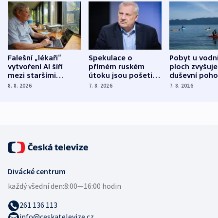
Falešní „lékaři“
Spekulace o
Pobyt u vodn
vytvoření AI šíří
přímém ruském
ploch zvyšuje
mezi staršími
útoku jsou pošetilé,
duševní poho
Poláky nebezpečné
míní estonský
ukázala
8. 8. 2026
7. 8. 2026
7. 8. 2026
zdravotní rady
bezpečnostní
mezinárodní 
expert
Divácké centrum
každý všední den:
8:00—16:00 hodin
261 136 113
info@ceskatelevize.cz