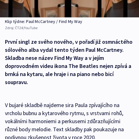
Klip týdne: Paul McCartney / Find My Way
Zdroj:
ČT24/YouTube
První singl ze svého nového, v pořadí již osmnáctého
sólového alba vydal tento týden Paul McCartney.
Skladba nese název Find My Way a v jejím
doprovodném videu ikona The Beatles nejen zpívá a
brnká na kytaru, ale hraje i na piano nebo bicí
soupravu.
V bujaré skladbě najdeme sira Paula zpívajícího na
vrcholu bubnu a kytarového rytmu, s vrstvami rohů,
vokálními harmoniemi a perkusemi zdůrazňujícími
různé body melodie. Text skladby pak poukazuje na
podivnou zkušenost života v roce 2020.