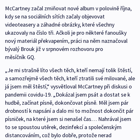
McCartney začal zmiňovat nové album v polovině října,
kdy se na sociálních sítích začaly objevovat
videoteasery a záhadné obrázky, které všechny
ukazovaly na číslo tři. Ačkoli je pro některé fanoušky
nový materiál překvapením, práci na něm naznačoval
bývalý Brouk již v srpnovém rozhovoru pro
měsíčník GQ.
„Je mi strašně líto všech těch, kteří nemají tolik štěstí,
a samozřejmě všech těch, kteří ztratili své milované, ale
já jsem měl štěstí,“ vysvětloval McCartney při diskusi o
pandemii covidu-19. „Dokázal jsem psát a dostat se k
hudbě, začínat písně, dokončovat písně. Měl jsem pár
drobností k napsání a dalo mi to možnost dokončit pár
písniček, na které jsem si nenašel čas… Nahrával jsem
to se spoustou utěrek, dezinfekcí a společenským
distancováním, což bylo dobře, protože nerad