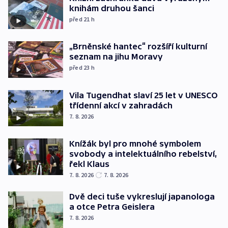
knihám druhou šanci
před 21
h
„Brněnské hantec“ rozšíří kulturní
seznam na jihu Moravy
před 23
h
Vila Tugendhat slaví 25 let v UNESCO
třídenní akcí v zahradách
7. 8. 2026
Knížák byl pro mnohé symbolem
svobody a intelektuálního rebelství,
řekl Klaus
7. 8. 2026
7. 8. 2026
Dvě deci tuše vykreslují japanologa
a otce Petra Geislera
7. 8. 2026