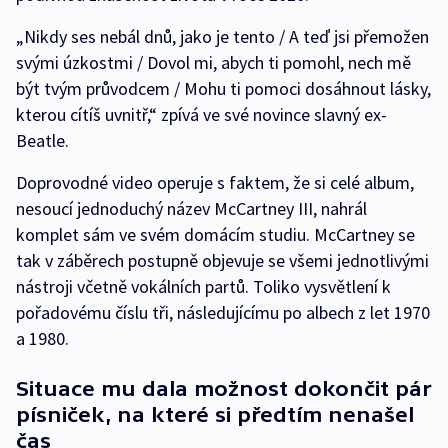
„Nikdy ses nebál dnů, jako je tento / A teď jsi přemožen
svými úzkostmi / Dovol mi, abych ti pomohl, nech mě
být tvým průvodcem / Mohu ti pomoci dosáhnout lásky,
kterou cítíš uvnitř,“ zpívá ve své novince slavný ex-
Beatle.
Doprovodné video operuje s faktem, že si celé album,
nesoucí jednoduchý název McCartney III, nahrál
komplet sám ve svém domácím studiu. McCartney se
tak v záběrech postupně objevuje se všemi jednotlivými
nástroji včetně vokálních partů. Toliko vysvětlení k
pořadovému číslu tři, následujícímu po albech z let 1970
a 1980.
Situace mu dala možnost dokončit pár
písniček, na které si předtím nenašel
čas