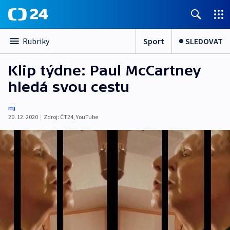
Sport
SLEDOVAT
Rubriky
Klip týdne: Paul McCartney
hledá svou cestu
mj
20. 12. 2020
|
Zdroj:
ČT24
,
YouTube