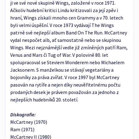
ji ve své nové skupině Wings, založené v roce 1971.
Ačkoliv hudební kritici Lindu kritizovali za její zpěv i
hraní, Wings získali mnoho cen Grammy a v 70. letech
byli velmi úspěšní. V roce 1973 vydávají The Wings
patrně své nejlepší album Band On The Run. McCartney
vydal nespočet alb, ať samostatně nebo se skupinou
Wings. Mezi nejznámější vedle již zmíněných patří Ram,
Venus and Mars či Tug of War. V polovině 80. let
spolupracoval se Steviem Wonderem nebo Michaelem
Jacksonem. S manželkou se stávají vegetariány a
bojovníky za práva zvířat. V roce 1997 byl McCartney
pasován na rytíře a nejen díky neuvěřitelnému počtu
prodaných desek je právem považován za jednoho z
nejlepších hudebníků 20. století.
Diskografie:
McCartney (1970)
Ram (1971)
McCartney II (1980)