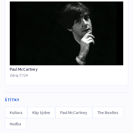
Paul McCartney
Zdroj:
ČT24
ŠTÍTKY
Kultura
Klip týdne
Paul McCartney
The Beatles
Hudba