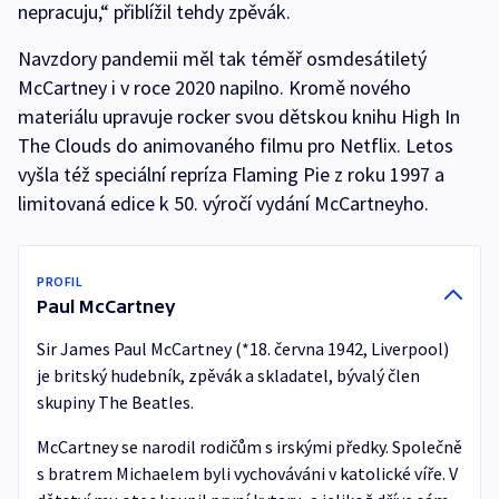
nepracuju,“ přiblížil tehdy zpěvák.
Navzdory pandemii měl tak téměř osmdesátiletý
McCartney i v roce 2020 napilno. Kromě nového
materiálu upravuje rocker svou dětskou knihu High In
The Clouds do animovaného filmu pro Netflix. Letos
vyšla též speciální repríza Flaming Pie z roku 1997 a
limitovaná edice k 50. výročí vydání McCartneyho.
PROFIL
Paul McCartney
Sir James Paul McCartney (*18. června 1942, Liverpool)
je britský hudebník, zpěvák a skladatel, bývalý člen
skupiny The Beatles.
McCartney se narodil rodičům s irskými předky. Společně
s bratrem Michaelem byli vychováváni v katolické víře. V