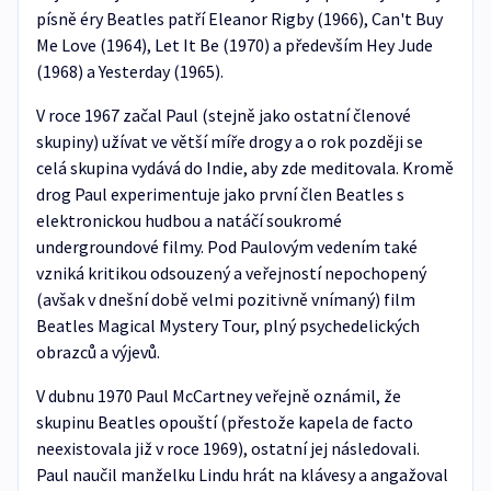
písně éry Beatles patří Eleanor Rigby (1966), Can't Buy
Me Love (1964), Let It Be (1970) a především Hey Jude
(1968) a Yesterday (1965).
V roce 1967 začal Paul (stejně jako ostatní členové
skupiny) užívat ve větší míře drogy a o rok později se
celá skupina vydává do Indie, aby zde meditovala. Kromě
drog Paul experimentuje jako první člen Beatles s
elektronickou hudbou a natáčí soukromé
undergroundové filmy. Pod Paulovým vedením také
vzniká kritikou odsouzený a veřejností nepochopený
(avšak v dnešní době velmi pozitivně vnímaný) film
Beatles Magical Mystery Tour, plný psychedelických
obrazců a výjevů.
V dubnu 1970 Paul McCartney veřejně oznámil, že
skupinu Beatles opouští (přestože kapela de facto
neexistovala již v roce 1969), ostatní jej následovali.
Paul naučil manželku Lindu hrát na klávesy a angažoval