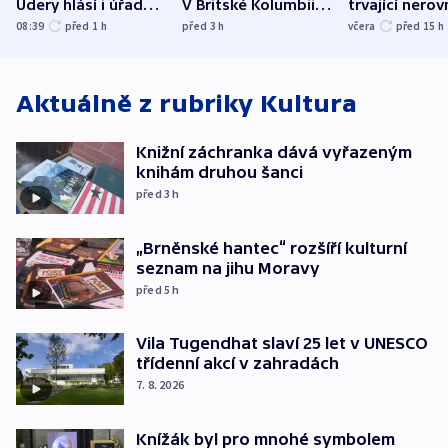
Údery hlásí i úřady v
V Britské Kolumbii
trvající nerov
Bělgorodu
evakuovali tisíce lidí
společensko
08:39
před 1
h
před 3
h
včera
před 15
h
atmosféru
Aktuálně z rubriky
Kultura
Knižní záchranka dává vyřazeným
knihám druhou šanci
před 3
h
„Brněnské hantec“ rozšíří kulturní
seznam na jihu Moravy
před 5
h
Vila Tugendhat slaví 25 let v UNESCO
třídenní akcí v zahradách
7. 8. 2026
Knížák byl pro mnohé symbolem