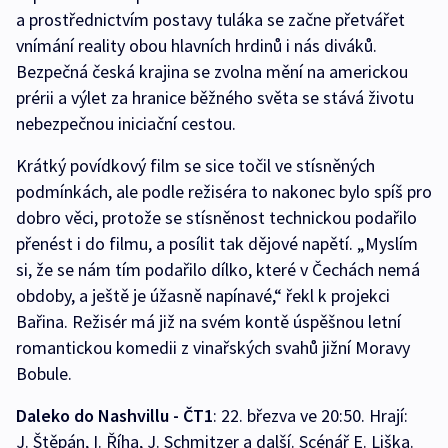
a prostřednictvím postavy tuláka se začne přetvářet
vnímání reality obou hlavních hrdinů i nás diváků.
Bezpečná česká krajina se zvolna mění na americkou
prérii a výlet za hranice běžného světa se stává životu
nebezpečnou iniciační cestou.
Krátký povídkový film se sice točil ve stísněných
podmínkách, ale podle režiséra to nakonec bylo spíš pro
dobro věci, protože se stísněnost technickou podařilo
přenést i do filmu, a posílit tak dějové napětí. „Myslím
si, že se nám tím podařilo dílko, které v Čechách nemá
obdoby, a ještě je úžasně napínavé,“ řekl k projekci
Bařina. Režisér má již na svém kontě úspěšnou letní
romantickou komedii z vinařských svahů jižní Moravy
Bobule.
Daleko do Nashvillu - ČT1
: 22. březva ve 20:50. Hrají:
J. Štěpán, I. Říha, J. Schmitzer a další. Scénář E. Liška.