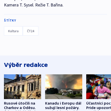
Kamera T. Sysel. Režie T. Bařina.
ŠTÍTKY
Kultura
ČT24
Výběr redakce
Rusové útočili na
Kanadu i Evropu dál
Účastníci po
Charkov a Oděsu.
sužují lesní požáry.
Pride upozorň