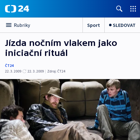
Sport
SLEDOVAT
Rubriky
Jízda nočním vlakem jako
iniciační rituál
ČT24
22. 3. 2009
22. 3. 2009
|
Zdroj:
ČT24