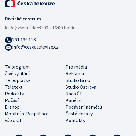
Divácké centrum
každý všední den:
8:00—16:00 hodin
261 136 113
info@ceskatelevize.cz
TV program
Pro média
Živé vysílání
Reklama
TV poplatky
Studio Brno
Teletext
Studio Ostrava
Podcasty
Rada ČT
Počasí
Kariéra
E-shop
Podávání námětů
Mobilní a TV aplikace
Časté dotazy
Vše o ČT
Kontakty