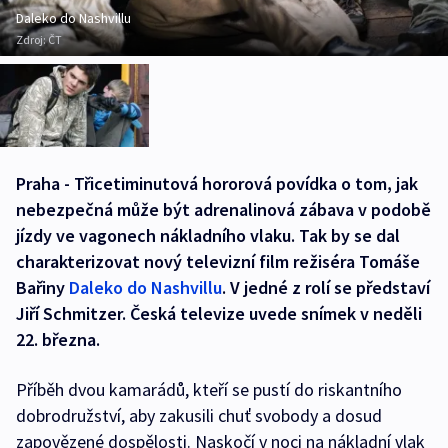
Daleko do Nashvillu
Zdroj:
ČT
Praha - Třicetiminutová hororová povídka o tom, jak
nebezpečná může být adrenalinová zábava v podobě
jízdy ve vagonech nákladního vlaku. Tak by se dal
charakterizovat nový televizní film režiséra Tomáše
Bařiny
Daleko do Nashvillu
. V jedné z rolí se představí
Jiří Schmitzer. Česká televize uvede snímek v neděli
22. března.
Příběh dvou kamarádů, kteří se pustí do riskantního
dobrodružství, aby zakusili chuť svobody a dosud
zapovězené dospělosti. Naskočí v noci na nákladní vlak