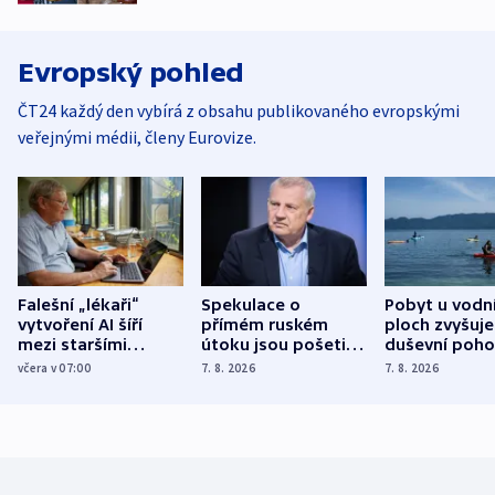
Evropský pohled
ČT24 každý den vybírá z obsahu publikovaného evropskými
veřejnými médii, členy Eurovize.
Falešní „lékaři“
Spekulace o
Pobyt u vodn
vytvoření AI šíří
přímém ruském
ploch zvyšuje
mezi staršími
útoku jsou pošetilé,
duševní poho
Poláky nebezpečné
míní estonský
ukázala
včera v 07:00
7. 8. 2026
7. 8. 2026
zdravotní rady
bezpečnostní
mezinárodní 
expert