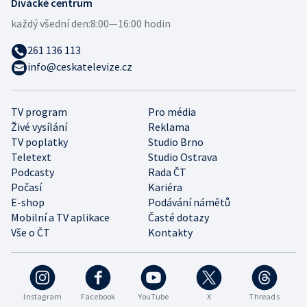
Divácké centrum
každý všední den:
8:00—16:00 hodin
261 136 113
info@ceskatelevize.cz
TV program
Pro média
Živé vysílání
Reklama
TV poplatky
Studio Brno
Teletext
Studio Ostrava
Podcasty
Rada ČT
Počasí
Kariéra
E-shop
Podávání námětů
Mobilní a TV aplikace
Časté dotazy
Vše o ČT
Kontakty
Instagram
Facebook
YouTube
X
Threads