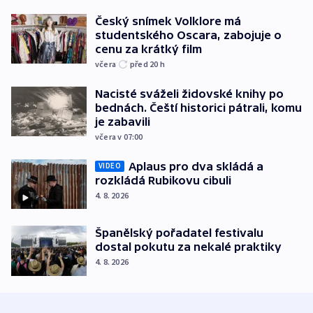
Český snímek Volklore má
studentského Oscara, zabojuje o
cenu za krátký film
včera
před 20
h
Nacisté sváželi židovské knihy po
bednách. Čeští historici pátrali, komu
je zabavili
včera v 07:00
Aplaus pro dva skládá a
VIDEO
rozkládá Rubikovu cibuli
4. 8. 2026
Španělský pořadatel festivalu
dostal pokutu za nekalé praktiky
4. 8. 2026