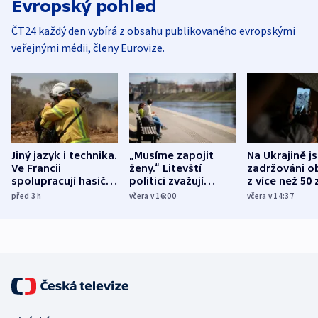
Evropský pohled
ČT24 každý den vybírá z obsahu publikovaného evropskými
veřejnými médii, členy Eurovize.
Jiný jazyk i technika.
„Musíme zapojit
Na Ukrajině j
Ve Francii
ženy.“ Litevští
zadržováni o
spolupracují hasiči z
politici zvažují
z více než 50 
různých zemí
dohodu o
Bojovali na s
před 3
h
včera v 16:00
včera v 14:37
demografii
Ruska