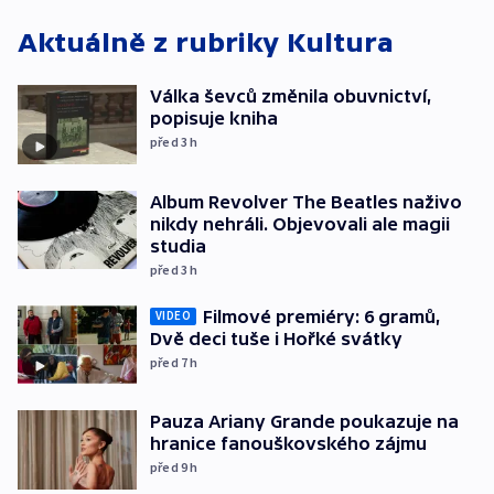
Aktuálně z rubriky
Kultura
Válka ševců změnila obuvnictví,
popisuje kniha
před 3
h
Album Revolver The Beatles naživo
nikdy nehráli. Objevovali ale magii
studia
před 3
h
Filmové premiéry: 6 gramů,
VIDEO
Dvě deci tuše i Hořké svátky
před 7
h
Pauza Ariany Grande poukazuje na
hranice fanouškovského zájmu
před 9
h