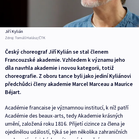
Jiří Kylián
Zdroj:
Tomáš Halász/ČTK
Český choreograf Jiří Kylián se stal členem
Francouzské akademie. Vzhledem k významu jeho
díla navrhla akademie i novou kategorii, totiž
choreografie. Z oboru tance byli jako jediní Kyliánovi
předchůdci členy akademie Marcel Marceau a Maurice
Béjart.
Académie francaise je významnou institucí, k níž patří
Académie des beaux-arts, tedy Akademie krásných
umění, založená roku 1816. Přijetí cizince za člena je
ojedinělou událostí, týká se jen několika zahraničních