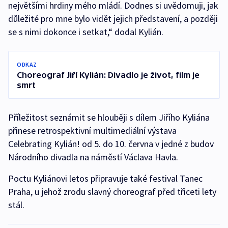
největšími hrdiny mého mládí. Dodnes si uvědomuji, jak
důležité pro mne bylo vidět jejich představení, a později
se s nimi dokonce i setkat,“ dodal Kylián.
ODKAZ
Choreograf Jiří Kylián: Divadlo je život, film je
smrt
Příležitost seznámit se hlouběji s dílem Jiřího Kyliána
přinese retrospektivní multimediální výstava
Celebrating Kylián! od 5. do 10. června v jedné z budov
Národního divadla na náměstí Václava Havla.
Poctu Kyliánovi letos připravuje také festival Tanec
Praha, u jehož zrodu slavný choreograf před třiceti lety
stál.