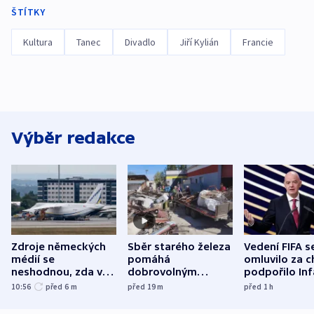
ŠTÍTKY
Kultura
Tanec
Divadlo
Jiří Kylián
Francie
Výběr redakce
Zdroje německých
Sběr starého železa
Vedení FIFA s
médií se
pomáhá
omluvilo za c
neshodnou, zda v
dobrovolným
podpořilo Inf
letadle ohroženém
hasičům financovat
UEFA trvá na
10:56
před 6
m
před 19
m
před 1
h
v Lipsku dronem
techniku i akce
bojkotu
byla munice