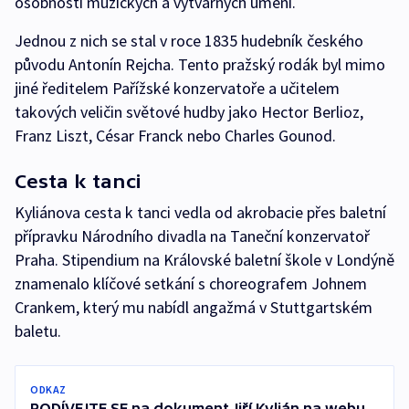
osobností múzických a výtvarných umění.
Jednou z nich se stal v roce 1835 hudebník českého
původu Antonín Rejcha. Tento pražský rodák byl mimo
jiné ředitelem Pařížské konzervatoře a učitelem
takových veličin světové hudby jako Hector Berlioz,
Franz Liszt, César Franck nebo Charles Gounod.
Cesta k tanci
Kyliánova cesta k tanci vedla od akrobacie přes baletní
přípravku Národního divadla na Taneční konzervatoř
Praha. Stipendium na Královské baletní škole v Londýně
znamenalo klíčové setkání s choreografem Johnem
Crankem, který mu nabídl angažmá v Stuttgartském
baletu.
ODKAZ
PODÍVEJTE SE na dokument Jiří Kylián na webu