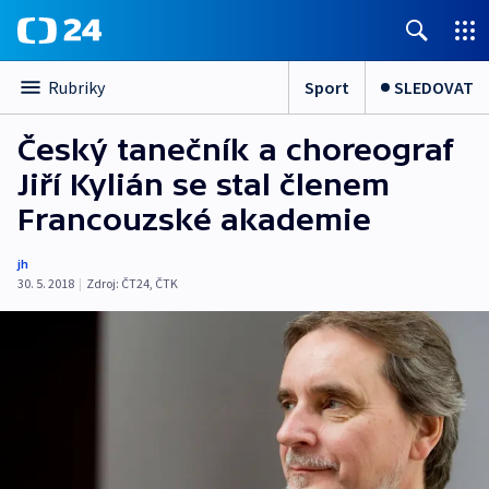
Sport
SLEDOVAT
Rubriky
Český tanečník a choreograf
Jiří Kylián se stal členem
Francouzské akademie
jh
30. 5. 2018
|
Zdroj:
ČT24
,
ČTK