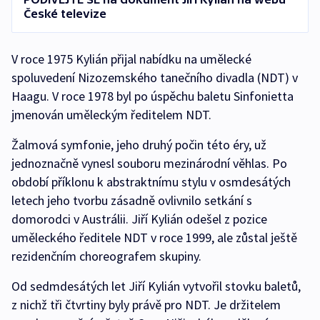
České televize
V roce 1975 Kylián přijal nabídku na umělecké
spoluvedení Nizozemského tanečního divadla (NDT) v
Haagu. V roce 1978 byl po úspěchu baletu Sinfonietta
jmenován uměleckým ředitelem NDT.
Žalmová symfonie, jeho druhý počin této éry, už
jednoznačně vynesl souboru mezinárodní věhlas. Po
období příklonu k abstraktnímu stylu v osmdesátých
letech jeho tvorbu zásadně ovlivnilo setkání s
domorodci v Austrálii. Jiří Kylián odešel z pozice
uměleckého ředitele NDT v roce 1999, ale zůstal ještě
rezidenčním choreografem skupiny.
Od sedmdesátých let Jiří Kylián vytvořil stovku baletů,
z nichž tři čtvrtiny byly právě pro NDT. Je držitelem