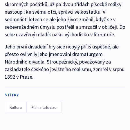
skromných počátků, už po dvou třídách písecké reálky
nastoupil ke svému otci, správci velkostatku. V
sedmnácti letech se ale jeho život změnil, když se v
sebevražedném úmyslu postřelil a zmrzačil v obličeji. Do
sebe uzavřený mladík našel východisko v literatuře.
Jeho první divadelní hry sice nebyly příliš úspěšné, ale
přesto ovlivnily jeho jmenování dramaturgem
Národního divadla. Stroupežnický, považovaný za
zakladatele českého jevištního realismu, zemřel v srpnu
1892 v Praze.
ŠTÍTKY
Kultura
Film a televize