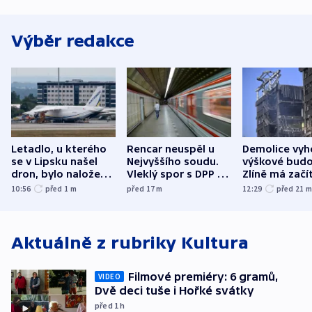
Výběr redakce
Letadlo, u kterého
Rencar neuspěl u
Demolice vyh
se v Lipsku našel
Nejvyššího soudu.
výškové budo
dron, bylo naložené
Vleklý spor s DPP o
Zlíně má začí
municí, píší média
reklamní plochu
odpoledne
10:56
před 1
m
před 17
m
12:29
před 21
končí
Aktuálně z rubriky
Kultura
Filmové premiéry: 6 gramů,
VIDEO
Dvě deci tuše i Hořké svátky
před 1
h