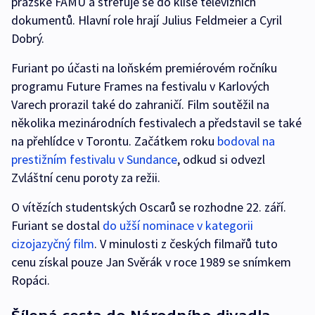
pražské FAMU a strefuje se do klišé televizních
dokumentů. Hlavní role hrají Julius Feldmeier a Cyril
Dobrý.
Furiant po účasti na loňském premiérovém ročníku
programu Future Frames na festivalu v Karlových
Varech prorazil také do zahraničí. Film soutěžil na
několika mezinárodních festivalech a představil se také
na přehlídce v Torontu. Začátkem roku
bodoval na
prestižním festivalu v Sundance
, odkud si odvezl
Zvláštní cenu poroty za režii.
O vítězích studentských Oscarů se rozhodne 22. září.
Furiant se dostal
do užší nominace v kategorii
cizojazyčný film
. V minulosti z českých filmařů tuto
cenu získal pouze Jan Svěrák v roce 1989 se snímkem
Ropáci.