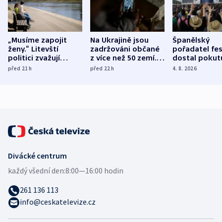
„Musíme zapojit
Na Ukrajině jsou
Španělský
ženy.“ Litevští
zadržováni občané
pořadatel fes
politici zvažují
z více než 50 zemí.
dostal pokut
dohodu o
Bojovali na straně
nekalé prakti
před 21
h
před 22
h
4. 8. 2026
demografii
Ruska
Divácké centrum
každý všední den:
8:00—16:00 hodin
261 136 113
info@ceskatelevize.cz