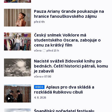
Pauza Ariany Grande poukazuje na
hranice fanouškovského zájmu
před 4
h
Český snímek Volklore má
studentského Oscara, zabojuje o
cenu za krátký film
včera
před 15
h
Nacisté sváželi židovské knihy po
bednách. Čeští historici pátrali, komu
je zabavili
včera v 07:00
Aplaus pro dva skládá a
VIDEO
rozkládá Rubikovu cibuli
4. 8. 2026
Španělský pořadatel festivalu