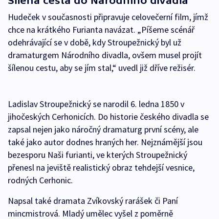
Šílená cesta do Národního divadla
Hudeček v současnosti připravuje celovečerní film, jímž
chce na krátkého Furianta navázat. „Píšeme scénář
odehrávající se v době, kdy Stroupežnický byl už
dramaturgem Národního divadla, ovšem musel projít
šílenou cestu, aby se jím stal,“ uvedl již dříve režisér.
Ladislav Stroupežnický se narodil 6. ledna 1850 v
jihočeských Cerhonicích. Do historie českého divadla se
zapsal nejen jako náročný dramaturg první scény, ale
také jako autor dodnes hraných her. Nejznámější jsou
bezesporu Naši furianti, ve kterých Stroupežnický
přenesl na jeviště realistický obraz tehdejší vesnice,
rodných Cerhonic.
Napsal také dramata Zvíkovský rarášek či Paní
mincmistrová. Mladý umělec vyšel z poměrně