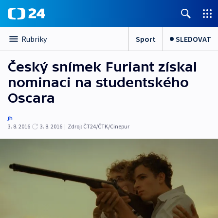
Sport
SLEDOVAT
Rubriky
Český snímek Furiant získal
nominaci na studentského
Oscara
jh
3. 8. 2016
3. 8. 2016
|
Zdroj:
ČT24/ČTK/Cinepur