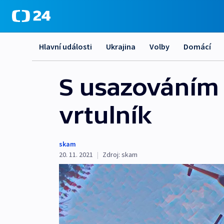
Hlavní události
Ukrajina
Volby
Domácí
S usazováním 
vrtulník
skam
20. 11. 2021
|
Zdroj:
skam