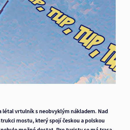
 létal vrtulník s neobvyklým nákladem. Nad
trukci mostu, který spojí českou a polskou
o nebylo možné dostat. Pro turisty se má trasa