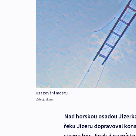
Usazování mostu
Zdroj:
skam
Nad horskou osadou Jizerka
řeku Jizeru dopravoval kons
stranu hor. Jinak ji na míst