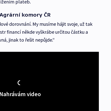
snížením plateb.
t Agrární komory ČR
ové dorovnání. My musíme hájit svoje, už tak
tr financí někde vyškrábe určitou částku a
á, jinak to řešit nepůjde.“
Nahrávám video