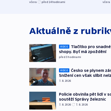
včera
před 14
hodinami
včera
Aktuálně z rubri
Tlačítko pro snadné 
VIDEO
shopy. Byť má zpoždění
před 3
hodinami
Česko se plynem záso
VIDEO
Snížení cen však slíbit nel
7. 8. 2026
Policie obvinila pět lidí v 
soutěží Správy železnic
7. 8. 2026
7. 8. 2026