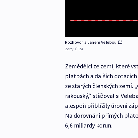
Rozhovor s Janem Velebou
Zdroj:
ČT24
Zemědělci ze zemí, které vs
platbách a dalších dotacích
ze starých členských zemí. 
rakouský,“ stěžoval si Vele
alespoň přiblížily úrovni zá
Na dorovnání přímých plateb 
6,6 miliardy korun.