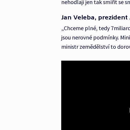
nehodlají jen tak smířit se 
Jan Veleba, preziden
„Chceme plné, tedy 7miliard
jsou nerovné podmínky. Minis
ministr zemědělství to dorovn