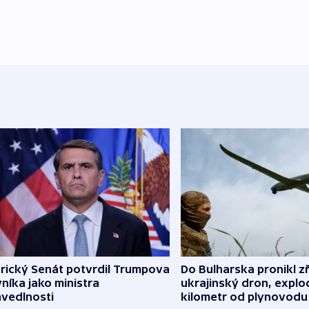
rický Senát potvrdil Trumpova
Do Bulharska pronikl z
níka jako ministra
ukrajinský dron, explo
avedlnosti
kilometr od plynovodu