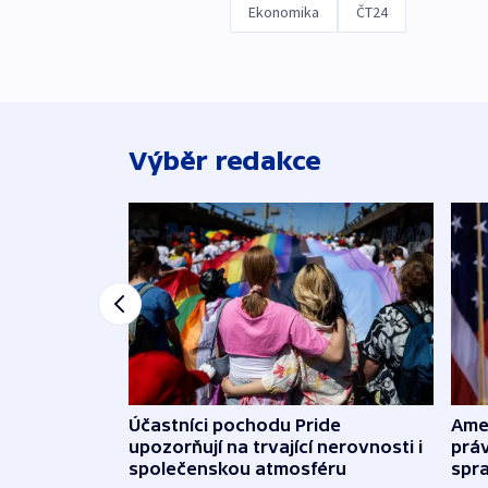
Ekonomika
ČT24
Výběr redakce
Účastníci pochodu Pride
Ame
upozorňují na trvající nerovnosti i
práv
společenskou atmosféru
spr