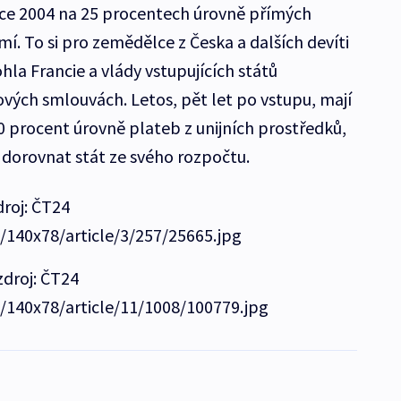
roce 2004 na 25 procentech úrovně přímých
í. To si pro zemědělce z Česka a dalších devíti
la Francie a vlády vstupujících států
ových smlouvách. Letos, pět let po vstupu, mají
0 procent úrovně plateb z unijních prostředků,
 dorovnat stát ze svého rozpočtu.
droj: ČT24
e/140x78/article/3/257/25665.jpg
zdroj: ČT24
e/140x78/article/11/1008/100779.jpg