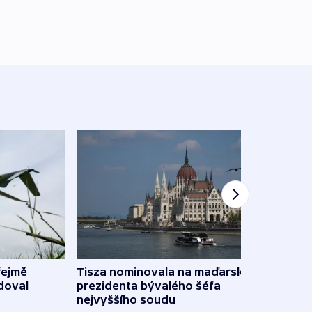
řejmě
Tisza nominovala na maďarského
Ruský
doval
prezidenta bývalého šéfa
čtyři 
nejvyššího soudu
včera