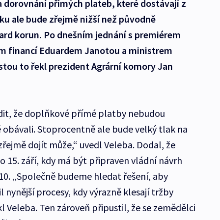
orovnání přímých plateb, které dostávají z
vku ale bude zřejmě nižší než původně
ard korun. Po dnešním jednání s premiérem
m financí Eduardem Janotou a ministrem
ou to řekl prezident Agrární komory Jan
rdit, že doplňkové přímé platby nebudou
ě obávali. Stoprocentně ale bude velký tlak na
zřejmě dojít může,“ uvedl Veleba. Dodal, že
 15. září, kdy má být připraven vládní návrh
10. „Společně budeme hledat řešení, aby
l nynější procesy, kdy výrazně klesají tržby
 Veleba. Ten zároveň připustil, že se zemědělci