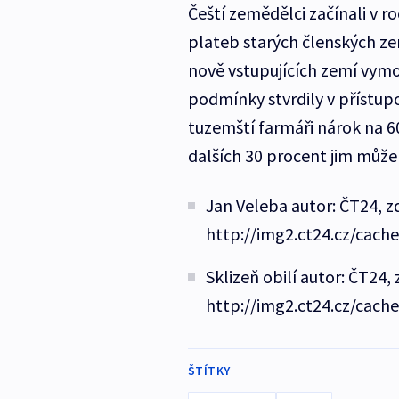
Čeští zemědělci začínali v 
plateb starých členských zem
nově vstupujících zemí vymoh
podmínky stvrdily v přístup
tuzemští farmáři nárok na 6
dalších 30 procent jim může
Jan Veleba autor: ČT24, z
http://img2.ct24.cz/cach
Sklizeň obilí autor: ČT24, 
http://img2.ct24.cz/cach
ŠTÍTKY