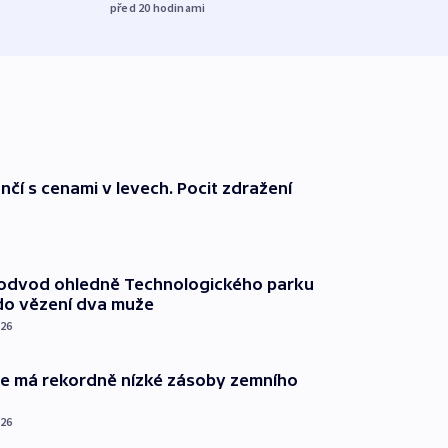
před 20
hodinami
nčí s cenami v levech. Pocit zdražení
podvod ohledně Technologického parku
do vězení dva muže
026
ie má rekordně nízké zásoby zemního
026