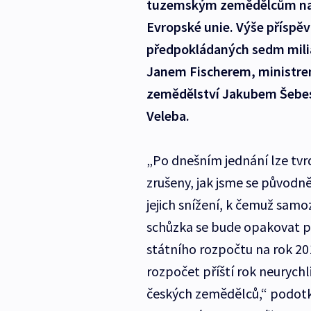
tuzemským zemědělcům na d
Evropské unie. Výše příspě
předpokládaných sedm mili
Janem Fischerem, ministre
zemědělství Jakubem Šebest
Veleba.
„Po dnešním jednání lze tv
zrušeny, jak jsme se původn
jejich snížení, k čemuž samo
schůzka se bude opakovat po
státního rozpočtu na rok 20
rozpočet příští rok neurychli
českých zemědělců,“ podotkl