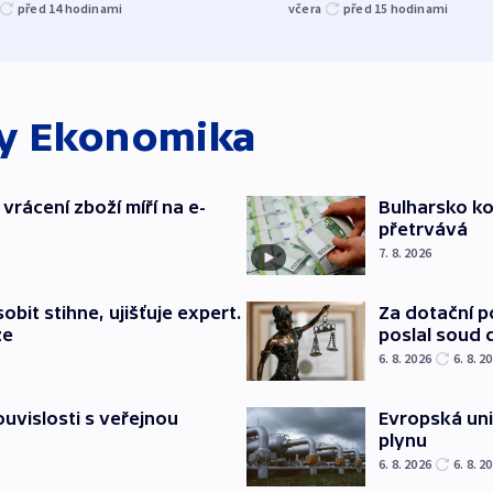
před 14
hodinami
včera
před 15
hodinami
ky
Ekonomika
vrácení zboží míří na e-
Bulharsko ko
přetrvává
7. 8. 2026
bit stihne, ujišťuje expert.
Za dotační 
ze
poslal soud 
6. 8. 2026
6. 8. 2
souvislosti s veřejnou
Evropská un
plynu
6. 8. 2026
6. 8. 2