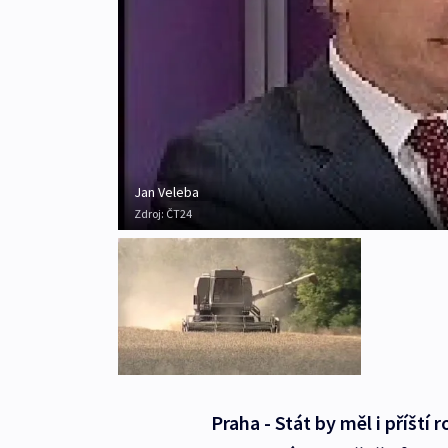
Jan Veleba
Zdroj:
ČT24
Praha - Stát by měl i příšt