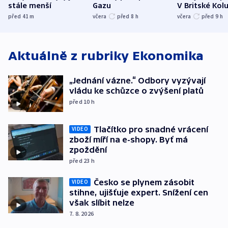
stále menší
Gazu
V Britské Kol
evakuovali tis
před 41
m
včera
před 8
h
včera
před 9
h
Aktuálně z rubriky
Ekonomika
„Jednání vázne.“ Odbory vyzývají
vládu ke schůzce o zvýšení platů
před 10
h
Tlačítko pro snadné vrácení
VIDEO
zboží míří na e-shopy. Byť má
zpoždění
před 23
h
Česko se plynem zásobit
VIDEO
stihne, ujišťuje expert. Snížení cen
však slíbit nelze
7. 8. 2026