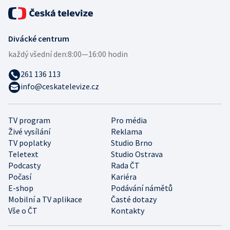
Divácké centrum
každý všední den:
8:00—16:00 hodin
261 136 113
info@ceskatelevize.cz
TV program
Pro média
Živé vysílání
Reklama
TV poplatky
Studio Brno
Teletext
Studio Ostrava
Podcasty
Rada ČT
Počasí
Kariéra
E-shop
Podávání námětů
Mobilní a TV aplikace
Časté dotazy
Vše o ČT
Kontakty