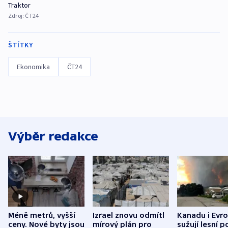
Traktor
Zdroj:
ČT24
ŠTÍTKY
Ekonomika
ČT24
Výběr redakce
Méně metrů, vyšší
Izrael znovu odmítl
Kanadu i Evro
ceny. Nové byty jsou
mírový plán pro
sužují lesní p