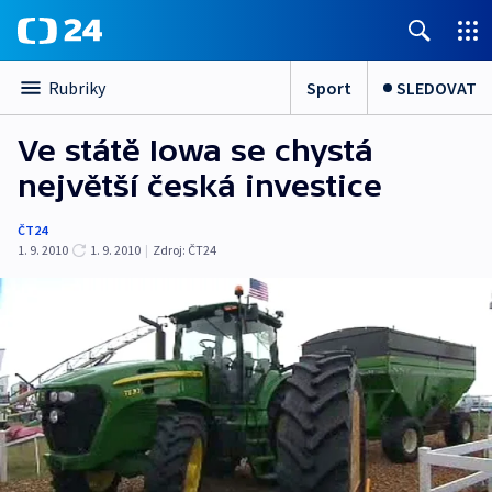
Sport
SLEDOVAT
Rubriky
Ve státě Iowa se chystá
největší česká investice
ČT24
1. 9. 2010
1. 9. 2010
|
Zdroj:
ČT24