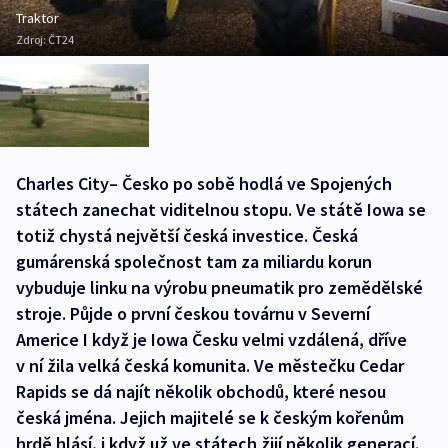
Traktor
Zdroj:
ČT24
Charles City– Česko po sobě hodlá ve Spojených
státech zanechat viditelnou stopu. Ve státě Iowa se
totiž chystá největší česká investice. Česká
gumárenská společnost tam za miliardu korun
vybuduje linku na výrobu pneumatik pro zemědělské
stroje. Půjde o první českou továrnu v Severní
Americe I když je Iowa Česku velmi vzdálená, dříve
v ní žila velká česká komunita. Ve městečku Cedar
Rapids se dá najít několik obchodů, které nesou
česká jména. Jejich majitelé se k českým kořenům
hrdě hlásí, i když už ve státech žijí několik generací.