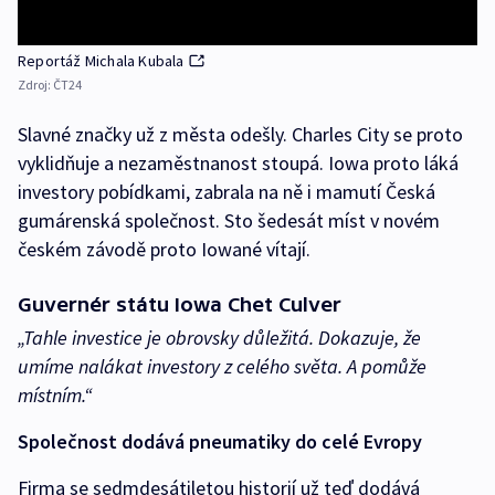
Reportáž Michala Kubala
Zdroj:
ČT24
Slavné značky už z města odešly. Charles City se proto
vyklidňuje a nezaměstnanost stoupá. Iowa proto láká
investory pobídkami, zabrala na ně i mamutí Česká
gumárenská společnost. Sto šedesát míst v novém
českém závodě proto Iowané vítají.
Guvernér státu Iowa Chet Culver
„Tahle investice je obrovsky důležitá. Dokazuje, že
umíme nalákat investory z celého světa. A pomůže
místním.“
Společnost dodává pneumatiky do celé Evropy
Firma se sedmdesátiletou historií už teď dodává