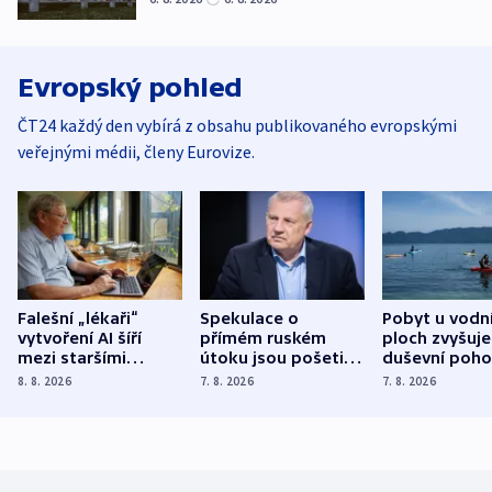
Evropský pohled
ČT24 každý den vybírá z obsahu publikovaného evropskými
veřejnými médii, členy Eurovize.
Falešní „lékaři“
Spekulace o
Pobyt u vodn
vytvoření AI šíří
přímém ruském
ploch zvyšuje
mezi staršími
útoku jsou pošetilé,
duševní poho
Poláky nebezpečné
míní estonský
ukázala
8. 8. 2026
7. 8. 2026
7. 8. 2026
zdravotní rady
bezpečnostní
mezinárodní 
expert