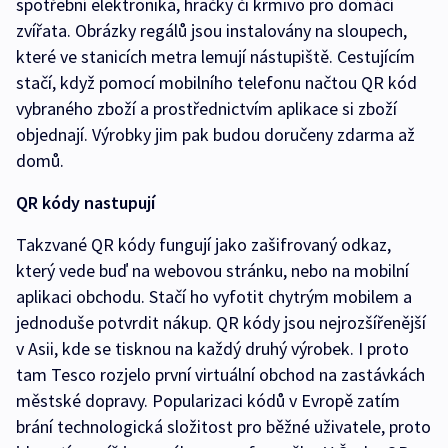
spotřební elektronika, hračky či krmivo pro domácí
zvířata. Obrázky regálů jsou instalovány na sloupech,
které ve stanicích metra lemují nástupiště. Cestujícím
stačí, když pomocí mobilního telefonu načtou QR kód
vybraného zboží a prostřednictvím aplikace si zboží
objednají. Výrobky jim pak budou doručeny zdarma až
domů.
QR kódy nastupují
Takzvané QR kódy fungují jako zašifrovaný odkaz,
který vede buď na webovou stránku, nebo na mobilní
aplikaci obchodu. Stačí ho vyfotit chytrým mobilem a
jednoduše potvrdit nákup. QR kódy jsou nejrozšířenější
v Asii, kde se tisknou na každý druhý výrobek. I proto
tam Tesco rozjelo první virtuální obchod na zastávkách
městské dopravy. Popularizaci kódů v Evropě zatím
brání technologická složitost pro běžné uživatele, proto