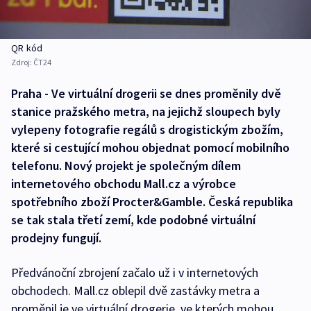
QR kód
Zdroj:
ČT24
Praha - Ve virtuální drogerii se dnes proměnily dvě
stanice pražského metra, na jejichž sloupech byly
vylepeny fotografie regálů s drogistickým zbožím,
které si cestující mohou objednat pomocí mobilního
telefonu. Nový projekt je společným dílem
internetového obchodu Mall.cz a výrobce
spotřebního zboží Procter&Gamble. Česká republika
se tak stala třetí zemí, kde podobné virtuální
prodejny fungují.
Předvánoční zbrojení začalo už i v internetových
obchodech. Mall.cz oblepil dvě zastávky metra a
proměnil je ve virtuální drogerie, ve kterých mohou