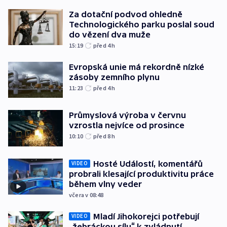
Za dotační podvod ohledně
Technologického parku poslal soud
do vězení dva muže
15:19
před 4
h
Evropská unie má rekordně nízké
zásoby zemního plynu
11:23
před 4
h
Průmyslová výroba v červnu
vzrostla nejvíce od prosince
10:10
před 8
h
Hosté Událostí, komentářů
VIDEO
probrali klesající produktivitu práce
během vlny veder
včera v 08:48
Mladí Jihokorejci potřebují
VIDEO
„žebráckou sílu“ k zvládnutí