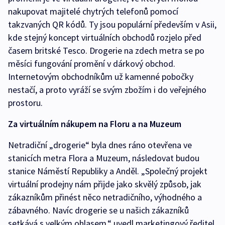
nakupovat majitelé chytrých telefonů pomocí
takzvaných QR kódů. Ty jsou populární především v Asii,
kde stejný koncept virtuálních obchodů rozjelo před
časem britské Tesco. Drogerie na zdech metra se po
měsíci fungování promění v dárkový obchod.
Internetovým obchodníkům už kamenné pobočky
nestačí, a proto vyráží se svým zbožím i do veřejného
prostoru.
Za virtuálním nákupem na Floru a na Muzeum
Netradiční „drogerie“ byla dnes ráno otevřena ve
stanicích metra Flora a Muzeum, následovat budou
stanice Náměstí Republiky a Anděl. „Společný projekt
virtuální prodejny nám přijde jako skvělý způsob, jak
zákazníkům přinést něco netradičního, výhodného a
zábavného. Navíc drogerie se u našich zákazníků
setkává s velkým ohlasem,“ uvedl marketingový ředitel