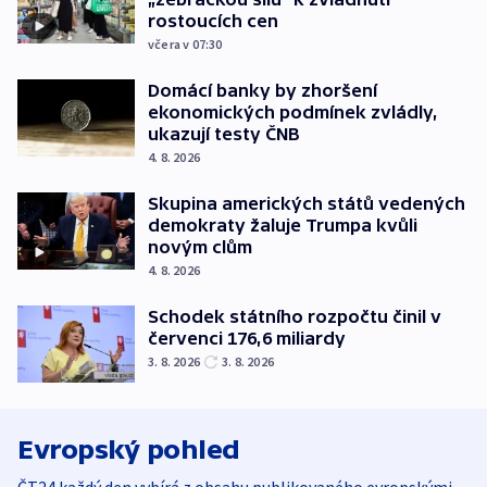
rostoucích cen
včera v 07:30
Domácí banky by zhoršení
ekonomických podmínek zvládly,
ukazují testy ČNB
4. 8. 2026
Skupina amerických států vedených
demokraty žaluje Trumpa kvůli
novým clům
4. 8. 2026
Schodek státního rozpočtu činil v
červenci 176,6 miliardy
3. 8. 2026
3. 8. 2026
Evropský pohled