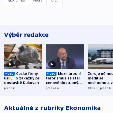
Ekonomika
Média
ČT24
Výběr redakce
České firmy
Mezinárodní
Zdroje něme
VIDEO
VIDEO
usilují o zakázky při
terorismus se stal
médií se
dostavbě Dukovan
cenově dostupným,
neshodnou, z
varuje Bartošek
letadle ohro
před 1
m
před 47
m
10:56
před 1
h
v Lipsku dro
byla munice
Aktuálně z rubriky
Ekonomika