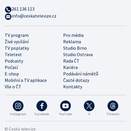
261 136 113
info@ceskatelevize.cz
TV program
Pro média
Živé vysílání
Reklama
TV poplatky
Studio Brno
Teletext
Studio Ostrava
Podcasty
Rada ČT
Počasí
Kariéra
E-shop
Podávání námětů
Mobilní a TV aplikace
Časté dotazy
Vše o ČT
Kontakty
Instagram
Facebook
YouTube
X
Threads
© Česká televize