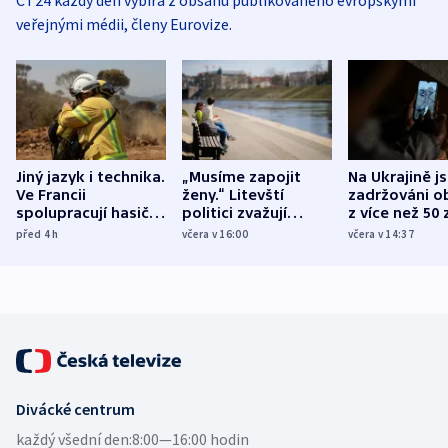
ČT24 každý den vybírá z obsahu publikovaného evropskými
veřejnými médii, členy Eurovize.
Jiný jazyk i technika.
„Musíme zapojit
Na Ukrajině j
Ve Francii
ženy.“ Litevští
zadržováni o
spolupracují hasiči z
politici zvažují
z více než 50 
různých zemí
dohodu o
Bojovali na s
před 4
h
včera v 16:00
včera v 14:37
demografii
Ruska
Divácké centrum
každý všední den:
8:00—16:00 hodin