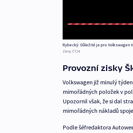
Rybecký: Důležité je pro Volkswagen to
Zdroj:
ČT24
Provozní zisky Š
Volkswagen již minulý týden 
mimořádných položek v polol
Upozornil však, že si dal str
mimořádných nákladů spoj
Podle šéfredaktora Autoweek