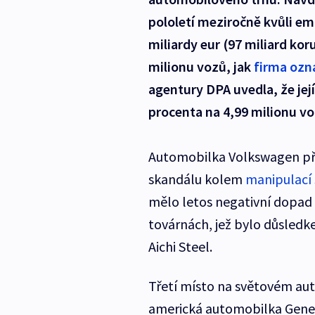
pololetí meziročně kvůli em
miliardy eur (97 miliard kor
milionu vozů, jak
firma ozná
agentury DPA uvedla, že její
procenta na 4,99 milionu vo
Automobilka Volkswagen pře
skandálu kolem
manipulací 
mělo letos negativní dopad 
továrnách, jež bylo důsledk
Aichi Steel.
Třetí místo na světovém au
americká automobilka Genera