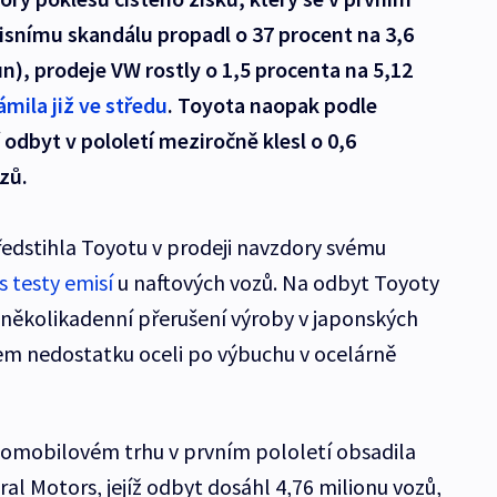
isnímu skandálu propadl o 37 procent na 3,6
un), prodeje VW rostly o 1,5 procenta na 5,12
mila již ve středu
. Toyota naopak podle
 odbyt v pololetí meziročně klesl o 0,6
zů.
dstihla Toyotu v prodeji navzdory svému
s testy emisí
u naftových vozů. Na odbyt Toyoty
několikadenní přerušení výroby v japonských
em nedostatku oceli po výbuchu v ocelárně
tomobilovém trhu v prvním pololetí obsadila
l Motors, jejíž odbyt dosáhl 4,76 milionu vozů,