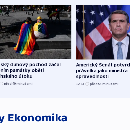
žský duhový pochod začal
Americký Senát potvrd
ěním památky obětí
právníka jako ministra
línského útoku
spravedlnosti
před 49
minutami
12:53
před 55
minutami
ky
Ekonomika