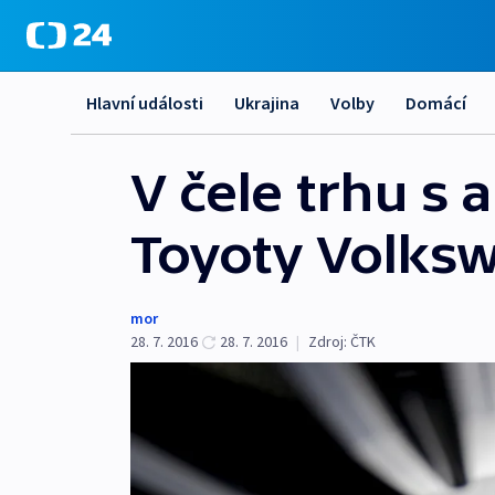
Hlavní události
Ukrajina
Volby
Domácí
V čele trhu s 
Toyoty Volks
mor
28. 7. 2016
28. 7. 2016
|
Zdroj:
ČTK