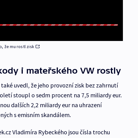
, že mu rostl zisk
kody i mateřského VW rostly
také uvedl, že jeho provozní zisk bez zahrnutí
etí stoupl o sedm procent na 7,5 miliardy eur.
anou dalších 2,2 miliardy eur na uhrazení
ených s emisním skandálem.
.cz Vladimíra Rybeckého jsou čísla trochu