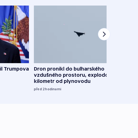
il Trumpova
Dron pronikl do bulharského
Ruský
vzdušného prostoru, explodoval
čtyři 
kilometr od plynovodu
08:20
před 2
hodinami