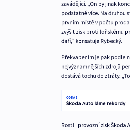
zavádějící. „On by jinak kon
podstatně více. Na druhou str
prvním místě v počtu proda
zvýšit zisk proti loňskému 
daří,“ konsatuje Rybecký.
Překvapením je pak podle ně
nejvýznamnějších zdrojů pen
dostává tochu do ztráty. „T
ODKAZ
Škoda Auto láme rekordy
Rostl i provozní zisk Škoda 