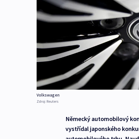
Volkswagen
Zdroj:
Reuters
Německý automobilový konc
vystřídal japonského konku
automobilového trhu. Navdo