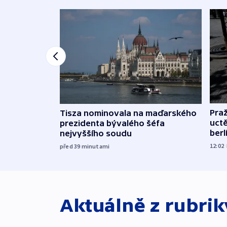
Pra
Tisza nominovala na maďarského
uct
prezidenta bývalého šéfa
ber
nejvyššího soudu
12:02
před 39
minutami
Aktuálně z rubri