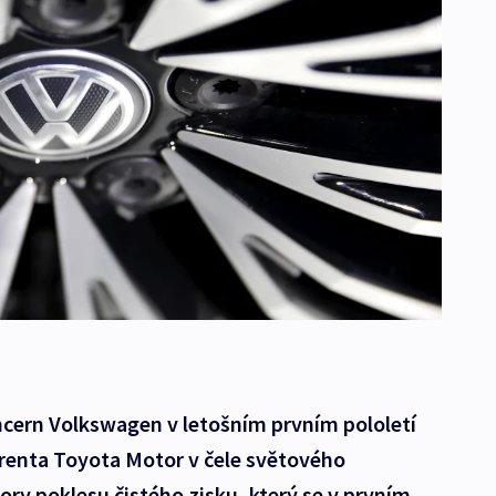
ern Volkswagen v letošním prvním pololetí
renta Toyota Motor v čele světového
ry poklesu čistého zisku, který se v prvním