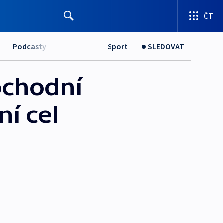
ČT
Podcasty
Sport
SLEDOVAT
bchodní
í cel