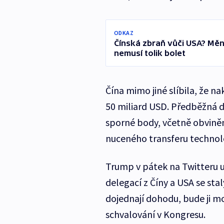
ODKAZ
Čínská zbraň vůči USA? Měn
nemusí tolik bolet
Čína mimo jiné slíbila, že 
50 miliard USD. Předběžná d
sporné body, včetně obvinění
nuceného transferu technolo
Trump v pátek na Twitteru u
delegací z Číny a USA se sta
dojednají dohodu, bude ji 
schvalování v Kongresu.