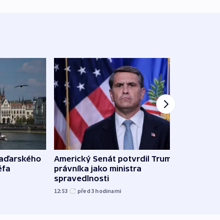
maďarského
Americký Senát potvrdil Trumpova
Ruský
éfa
právníka jako ministra
čtyři 
spravedlnosti
08:20
12:53
před 3
hodinami