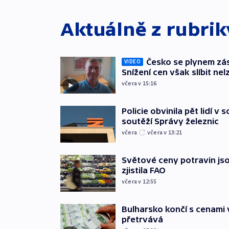
Aktuálně z rubri
Česko se plynem záso
VIDEO
Snížení cen však slíbit nel
včera v 15:16
Policie obvinila pět lidí v 
soutěží Správy železnic
včera
včera v 13:21
Světové ceny potravin jso
zjistila FAO
včera v 12:55
Bulharsko končí s cenami 
přetrvává