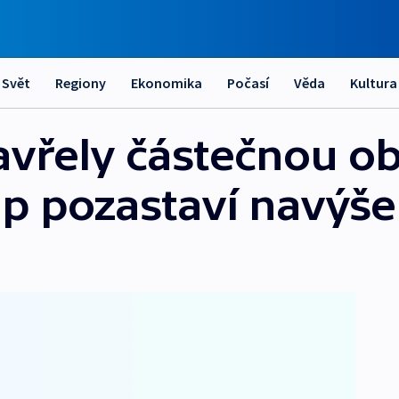
Svět
Regiony
Ekonomika
Počasí
Věda
Kultura
avřely částečnou o
 pozastaví navýšen