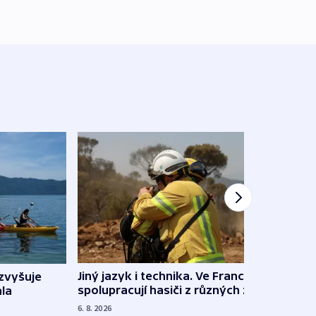
Jiný jazyk i technika. Ve Francii
zvyšuje
„Musí
spolupracují hasiči z různých zemí
la
polit
demo
6. 8. 2026