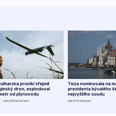
ulharska pronikl zřejmě
Tisza nominovala na 
jinský dron, explodoval
prezidenta bývalého š
ometr od plynovodu
nejvyššího soudu
před 24
minutami
před 3
hodinami