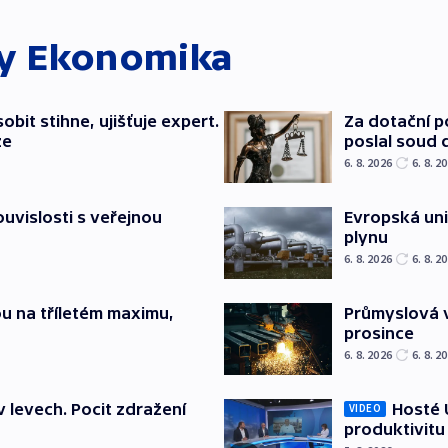
ky
Ekonomika
bit stihne, ujišťuje expert.
Za dotační 
ze
poslal soud 
6. 8. 2026
6. 8. 2
souvislosti s veřejnou
Evropská un
plynu
6. 8. 2026
6. 8. 2
u na tříletém maximu,
Průmyslová v
prosince
6. 8. 2026
6. 8. 2
v levech. Pocit zdražení
Hosté U
VIDEO
produktivitu