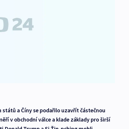
států a Číny se podařilo uzavřít částečnou
ří v obchodní válce a klade základy pro širší
ti Donald Trump a Si Ťin-pching mohli