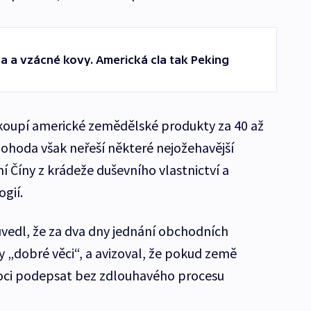
a a vzácné kovy. Americká cla tak Peking
nakoupí americké zemědělské produkty za 40 až
ohoda však neřeší některé nejožehavější
 Číny z krádeže duševního vlastnictví a
gií.
vedl, že za dva dny jednání obchodních
ly „dobré věci“, a avizoval, že pokud země
moci podepsat bez zdlouhavého procesu