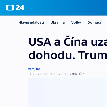
Hlavní události
Ukrajina
Volby
Domácí
USA a Čína uz
dohodu. Trump
zem
,
ire
11. 10. 2019
11. 10. 2019
|
Zdroj:
ČTK