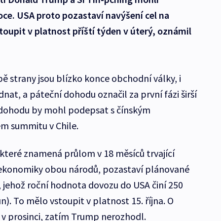
oce. USA proto pozastaví navýšení cel na
oupit v platnost příští týden v úterý, oznámil
ě strany jsou blízko konce obchodní války, i
dnat, a páteční dohodu označil za první fázi širší
 dohodu by mohl podepsat s čínským
m summitu v Chile.
 které znamená průlom v 18 měsíců trvající
 ekonomiky obou národů, pozastaví plánované
, jehož roční hodnota dovozu do USA činí 250
n). To mělo vstoupit v platnost 15. října. O
it v prosinci, zatím Trump nerozhodl.