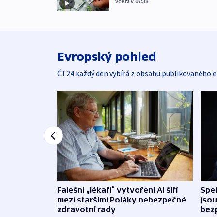
včera v 07:38
Evropský pohled
ČT24 každý den vybírá z obsahu publikovaného e
Falešní „lékaři“ vytvoření AI šíří
Spe
mezi staršími Poláky nebezpečné
jsou
zdravotní rady
bez