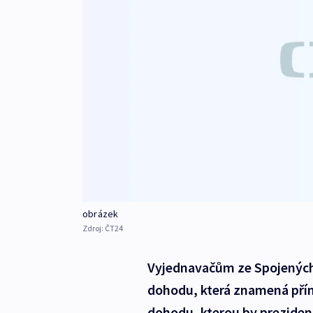
obrázek
Zdroj:
ČT24
Vyjednavačům ze Spojených 
dohodu, která znamená přímě
dohodu, kterou by preziden