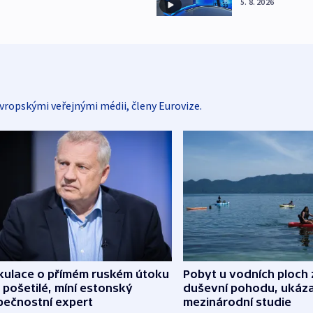
5. 8. 2026
vropskými veřejnými médii, členy Eurovize.
kulace o přímém ruském útoku
Pobyt u vodních ploch 
 pošetilé, míní estonský
duševní pohodu, ukáza
pečnostní expert
mezinárodní studie