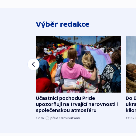
Výběr redakce
Účastníci pochodu Pride
Do B
upozorňují na trvající nerovnosti i
ukra
společenskou atmosféru
kil
12:02
před 10
minutami
13:05