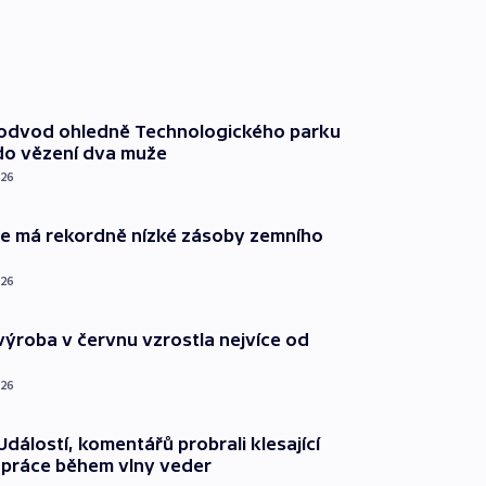
podvod ohledně Technologického parku
do vězení dva muže
026
ie má rekordně nízké zásoby zemního
026
ýroba v červnu vzrostla nejvíce od
026
dálostí, komentářů probrali klesající
 práce během vlny veder