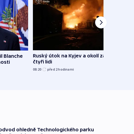
Ruský útok na Kyjev a okolí zabil
l Blanche
Hejtm
čtyři lidi
nosti
oprav
namí
08:20
před 2
hodinami
včera
podvod ohledně Technologického parku