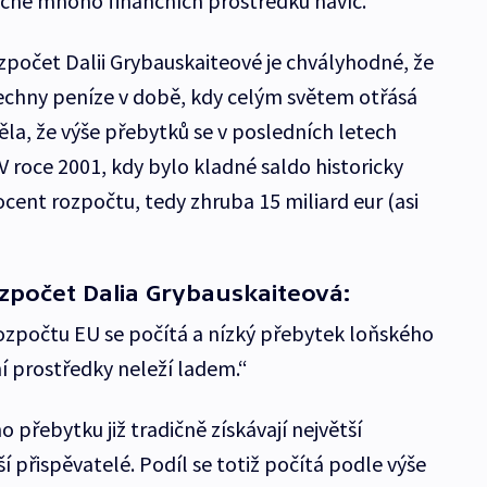
ečně mnoho finančních prostředků navíc.
počet Dalii Grybauskaiteové je chvályhodné, že
všechny peníze v době, kdy celým světem otřásá
la, že výše přebytků se v posledních letech
 V roce 2001, kdy bylo kladné saldo historicky
rocent rozpočtu, tedy zhruba 15 miliard eur (asi
zpočet Dalia Grybauskaiteová:
ozpočtu EU se počítá a nízký přebytek loňského
í prostředky neleží ladem.“
 přebytku již tradičně získávají největší
 přispěvatelé. Podíl se totiž počítá podle výše