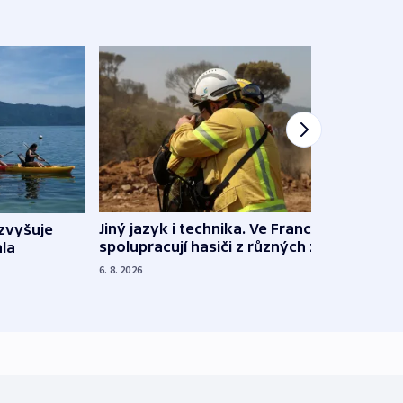
Jiný jazyk i technika. Ve Francii
zvyšuje
„Musí
spolupracují hasiči z různých zemí
la
polit
demo
6. 8. 2026
5. 8. 20