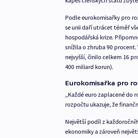
kapes členských států zbyt
Podle eurokomisařky pro roz
se unii daří utrácet téměř 
hospodářská krize. Připomně
snížila o zhruba 90 procent.
nejvyšší, činilo celkem 16 p
400 miliard korun).
Eurokomisařka pro ro
„Každé euro zaplacené do r
rozpočtu ukazuje, že finančn
Největší podíl z každoročního
ekonomiky a zároveň největší