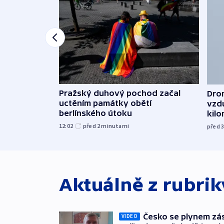
Pražský duhový pochod začal
Dron
uctěním památky obětí
vzd
berlínského útoku
kil
12:02
před 2
minutami
před 
Aktuálně z rubri
Česko se plynem záso
VIDEO