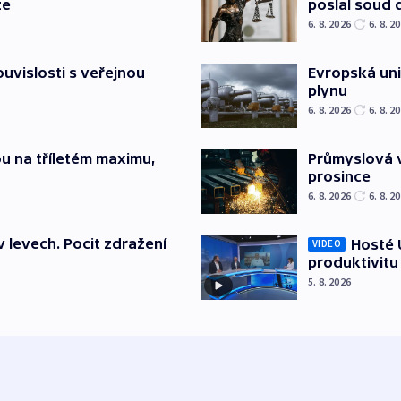
ze
poslal soud 
6. 8. 2026
6. 8. 2
souvislosti s veřejnou
Evropská un
plynu
6. 8. 2026
6. 8. 2
u na tříletém maximu,
Průmyslová v
prosince
6. 8. 2026
6. 8. 2
v levech. Pocit zdražení
Hosté U
VIDEO
produktivitu
5. 8. 2026