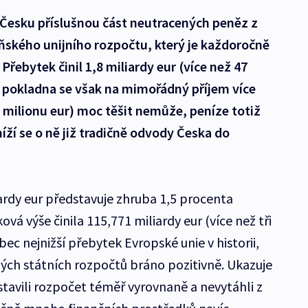
í Česku příslušnou část neutracených peněz z
ského unijního rozpočtu, který je každoročně
řebytek činil 1,8 miliardy eur (více než 47
í pokladna se však na mimořádný příjem více
7 milionu eur) moc těšit nemůže, peníze totiž
íží se o ně již tradičně odvody Česka do
iardy eur představuje zhruba 1,5 procenta
ová výše činila 115,771 miliardy eur (více než tři
bec nejnižší přebytek Evropské unie v historii,
ných státních rozpočtů bráno pozitivně. Ukazuje
sestavili rozpočet téměř vyrovnaně a nevytáhli z