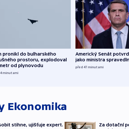
 pronikl do bulharského
Americký Senát potvrdi
ušného prostoru, explodoval
jako ministra spravedl
ometr od plynovodu
před 47
minutami
34
minutami
ky
Ekonomika
bit stihne, ujišťuje expert.
Za dotační 