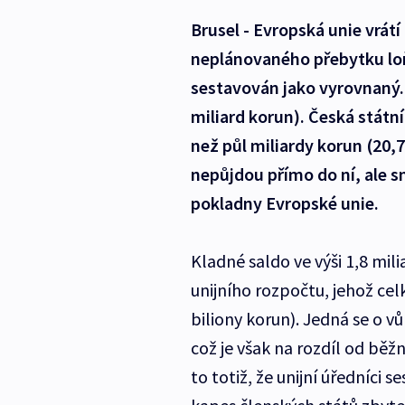
Brusel - Evropská unie vrát
neplánovaného přebytku loň
sestavován jako vyrovnaný. P
miliard korun). Česká státn
než půl miliardy korun (20,
nepůjdou přímo do ní, ale sn
pokladny Evropské unie.
Kladné saldo ve výši 1,8 mil
unijního rozpočtu, jehož celk
biliony korun). Jedná se o vů
což je však na rozdíl od běž
to totiž, že unijní úředníci 