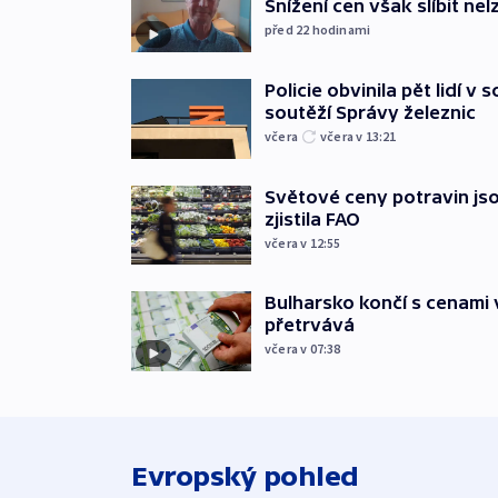
Snížení cen však slíbit nel
před 22
hodinami
Policie obvinila pět lidí v 
soutěží Správy železnic
včera
včera v 13:21
Světové ceny potravin jso
zjistila FAO
včera v 12:55
Bulharsko končí s cenami 
přetrvává
včera v 07:38
Evropský pohled