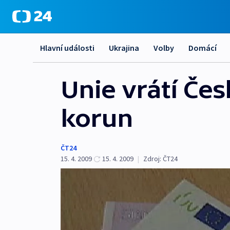
Hlavní události
Ukrajina
Volby
Domácí
Unie vrátí Čes
korun
ČT24
15. 4. 2009
15. 4. 2009
|
Zdroj:
ČT24