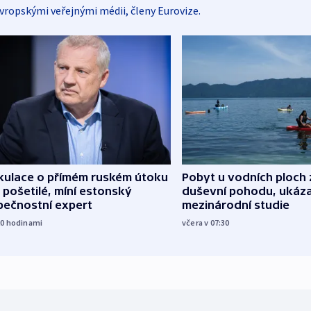
vropskými veřejnými médii, členy Eurovize.
kulace o přímém ruském útoku
Pobyt u vodních ploch 
 pošetilé, míní estonský
duševní pohodu, ukáza
pečnostní expert
mezinárodní studie
20
hodinami
včera v 07:30