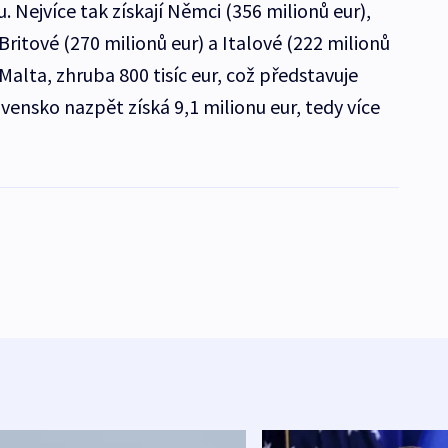
Nejvíce tak získají Němci (356 milionů eur),
Britové (270 milionů eur) a Italové (222 milionů
alta, zhruba 800 tisíc eur, což představuje
vensko nazpět získá 9,1 milionu eur, tedy více