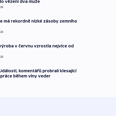
do vězení dva muže
026
ie má rekordně nízké zásoby zemního
026
ýroba v červnu vzrostla nejvíce od
026
dálostí, komentářů probrali klesající
 práce během vlny veder