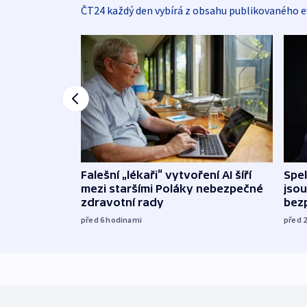
ČT24 každý den vybírá z obsahu publikovaného e
Falešní „lékaři“ vytvoření AI šíří
Spe
mezi staršími Poláky nebezpečné
jsou
zdravotní rady
bez
před 6
hodinami
před 