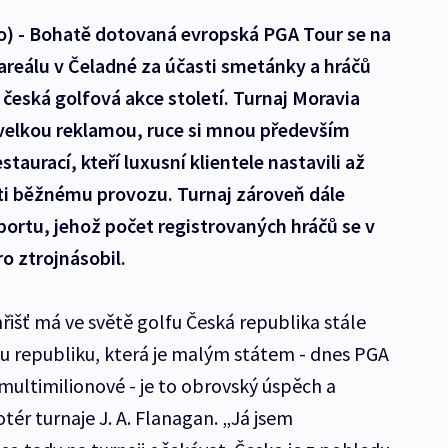
) - Bohatě dotovaná evropská PGA Tour se na
 areálu v Čeladné za účasti smetánky a hráčů
eská golfová akce století. Turnaj Moravia
aj velkou reklamou, ruce si mnou především
estaurací, kteří luxusní klientele nastavili až
i běžnému provozu. Turnaj zároveň dále
ortu, jehož počet registrovaných hráčů se v
o ztrojnásobil.
řišť má ve světě golfu Česká republika stále
u republiku, která je malým státem - dnes PGA
u multimilionové - je to obrovský úspěch a
ér turnaje J. A. Flanagan. „Já jsem