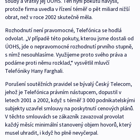
soudy a vrátily jej ÚOHS. Ten nyní pokutu navýšil,
protože firma uvedla v řízení téměř o pět miliard nižší
obrat, než v roce 2002 skutečně měla.
Rozhodnutí není pravomocné, Telefónica se hodlá
odvolat. „V případě této pokuty, kterou jsme dostali od
ÚOHS, jde o nepravomocné rozhodnutí prvního stupně,
s nímž nesouhlasíme. Využijeme proto svého práva a
podáme proti němu rozklad,“ vysvětlil mluvčí
Telefóniky Hany Farghali.
Porušení soutěžních pravidel se bývalý Český Telecom,
jehož je Telefónica právním nástupcem, dopustil v
letech 2001 a 2002, když s téměř 3 000 podnikatelskými
subjekty uzavřel smlouvy na poskytnutí cenových plánů.
V těchto smlouvách se zákazník zavazoval provolat
každý měsíc minimální stanovený objem hovorů, který
musel uhradit, i když ho plně nevyčerpal.