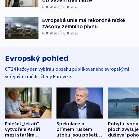
do vězení dva muže
6. 8. 2026
6. 8. 2026
Evropská unie má rekordně nízké
zásoby zemního plynu
6. 8. 2026
6. 8. 2026
Evropský pohled
ČT24 každý den vybírá z obsahu publikovaného evropskými
veřejnými médii, členy Eurovize.
Falešní „lékaři“
Spekulace o
Pobyt u vodn
vytvoření AI šíří
přímém ruském
ploch zvyšuje
mezi staršími
útoku jsou pošetilé,
duševní poho