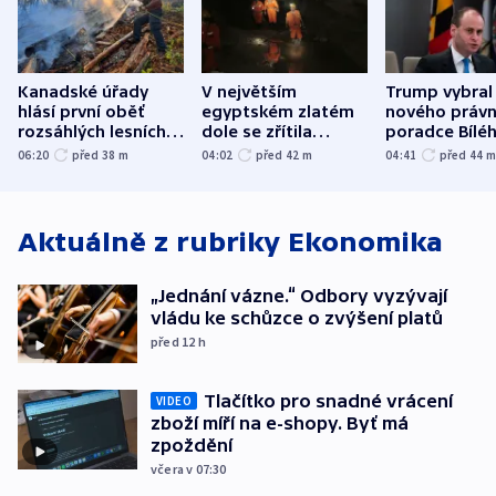
Kanadské úřady
V největším
Trump vybral
hlásí první oběť
egyptském zlatém
nového právn
rozsáhlých lesních
dole se zřítila
poradce Bílé
požárů
hornina, jeden
domu
06:20
před 38
m
04:02
před 42
m
04:41
před 44
člověk zemřel
Aktuálně z rubriky
Ekonomika
„Jednání vázne.“ Odbory vyzývají
vládu ke schůzce o zvýšení platů
před 12
h
Tlačítko pro snadné vrácení
VIDEO
zboží míří na e-shopy. Byť má
zpoždění
včera v 07:30