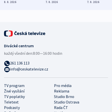
Poláky nebezpečné
míní estonský
ukázala
8. 8. 2026
7. 8. 2026
7. 8. 2026
zdravotní rady
bezpečnostní
mezinárodní 
expert
Divácké centrum
každý všední den:
8:00—16:00 hodin
261 136 113
info@ceskatelevize.cz
TV program
Pro média
Živé vysílání
Reklama
TV poplatky
Studio Brno
Teletext
Studio Ostrava
Podcasty
Rada ČT