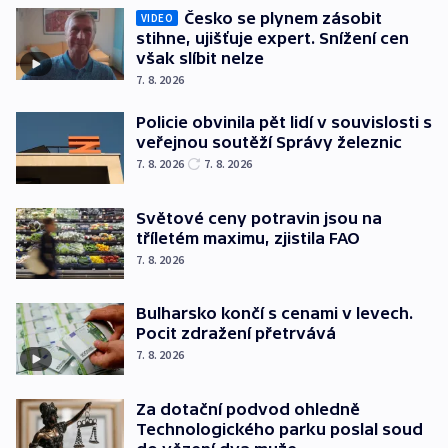
Česko se plynem zásobit
VIDEO
stihne, ujišťuje expert. Snížení cen
však slíbit nelze
7. 8. 2026
Policie obvinila pět lidí v souvislosti s
veřejnou soutěží Správy železnic
7. 8. 2026
7. 8. 2026
Světové ceny potravin jsou na
tříletém maximu, zjistila FAO
7. 8. 2026
Bulharsko končí s cenami v levech.
Pocit zdražení přetrvává
7. 8. 2026
Za dotační podvod ohledně
Technologického parku poslal soud