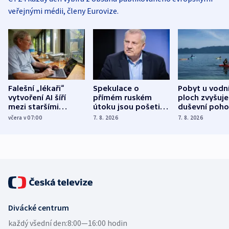
veřejnými médii, členy Eurovize.
Falešní „lékaři“
Spekulace o
Pobyt u vodn
vytvoření AI šíří
přímém ruském
ploch zvyšuje
mezi staršími
útoku jsou pošetilé,
duševní poho
Poláky nebezpečné
míní estonský
ukázala
včera v 07:00
7. 8. 2026
7. 8. 2026
zdravotní rady
bezpečnostní
mezinárodní 
expert
Divácké centrum
každý všední den:
8:00—16:00 hodin