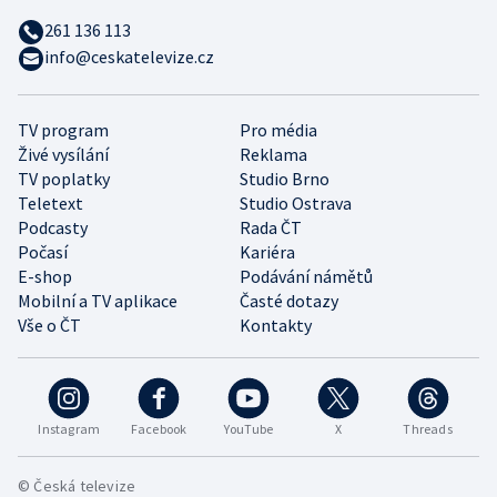
261 136 113
info@ceskatelevize.cz
TV program
Pro média
Živé vysílání
Reklama
TV poplatky
Studio Brno
Teletext
Studio Ostrava
Podcasty
Rada ČT
Počasí
Kariéra
E-shop
Podávání námětů
Mobilní a TV aplikace
Časté dotazy
Vše o ČT
Kontakty
Instagram
Facebook
YouTube
X
Threads
© Česká televize