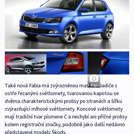
Také nová Fabia má zvýrazněnou masku chladiče s
+ 4 další
ostře řezanými světlomety, tvarovanou kapotou se
dvěma charakteristickými prolisy po stranách a šířku
zvýrazňující mlhové světlomety. Koncové světlomety
mají tradiční tvar písmene C a nechybí ani příčné prolisy
kolem registrační značky, podobně jako další nedávno
představené modely Škody.