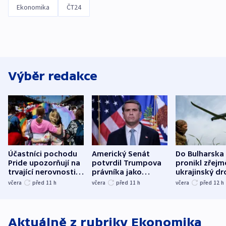
Ekonomika
ČT24
Výběr redakce
Účastníci pochodu
Americký Senát
Do Bulharska
Pride upozorňují na
potvrdil Trumpova
pronikl zřejm
trvající nerovnosti i
právníka jako
ukrajinský dr
společenskou
ministra
explodoval k
včera
před 11
h
včera
před 11
h
včera
před 12
h
atmosféru
spravedlnosti
od plynovod
Aktuálně z rubriky
Ekonomika