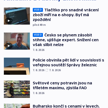
Tlačítko pro snadné vrácení
VIDEO
zboží míří na e-shopy. Byť má
zpoždění
před 49
m
Česko se plynem zásobit
VIDEO
stihne, ujišťuje expert. Snížení cen
však slíbit nelze
7. 8. 2026
Policie obvinila pět lidí v souvislosti s
veřejnou soutěží Správy železnic
7. 8. 2026
7. 8. 2026
Světové ceny potravin jsou na
tříletém maximu, zjistila FAO
7. 8. 2026
Bulharsko končí s cenami v levech.