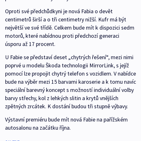
Oproti své předchůdkyni je nová Fabia o devět
centimetrů širší a o tři centimetry nižší. Kufr má být
největší ve své třídě. Celkem bude mít k dispozici sedm
motorů, které nabídnou proti předchozí generaci
úsporu až 17 procent.
U Fabie se představí deset „chytrých řešení“, mezi nimi
poprvé u modelu Škoda technologii MirrorLink, s jejíž
pomocí lze propojit chytrý telefon s vozidlem. V nabídce
bude na výběr mezi 15 barvami karoserie a k tomu navíc
speciální barevný koncept s možností individuální volby
barvy střechy, kol z lehkých slitin a krytů vnějších
zpětných zrcátek. K dostání budou tři stupně výbavy.
Výstavní premiéru bude mít nová Fabie na pařížském
autosalonu na začátku října.