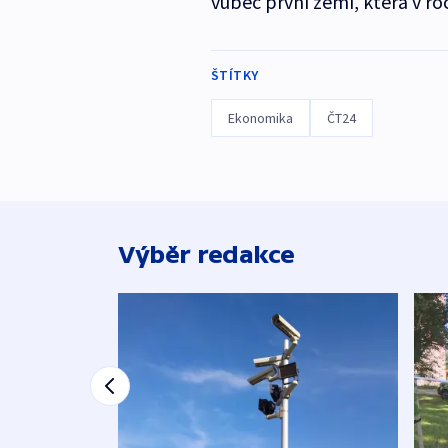
vůbec první zemí, která v r
ŠTÍTKY
Ekonomika
ČT24
Výběr redakce