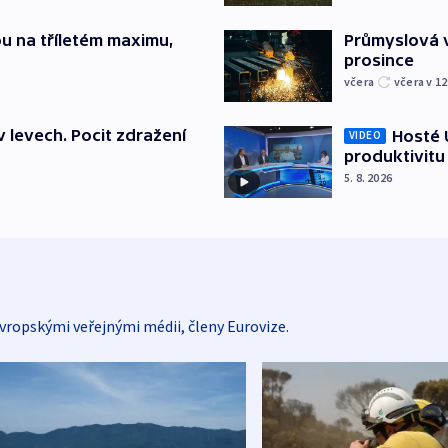
u na tříletém maximu,
Průmyslová v
prosince
včera
včera v 12
v levech. Pocit zdražení
Hosté U
VIDEO
produktivitu
5. 8. 2026
vropskými veřejnými médii, členy Eurovize.