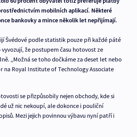
kolo 60 procent obyvatel totiž preferuje platby
prostřednictvím mobilních aplikací. Některé
nce bankovky a mince několik let nepřijímají.
jí Švédové podle statistik pouze při každé páté
o vyvozují, že postupem času hotovost ze
lně. „Možná se toho dočkáme za deset let nebo
or na Royal Institute of Technology Associate
tovosti se přizpůsobily nejen obchody, kde si
dé už nic nekoupí, ale dokonce i pouliční
pisů. Mezi jejich povinnou výbavu nyní patří i