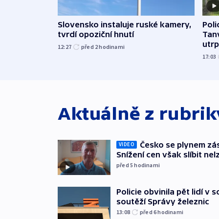
Slovensko instaluje ruské kamery,
Poli
tvrdí opoziční hnutí
Tanv
utrpě
12:27
před 2
hodinami
17:03
Aktuálně z rubri
Česko se plynem záso
VIDEO
Snížení cen však slíbit nel
před 5
hodinami
Policie obvinila pět lidí v 
soutěží Správy železnic
13:08
před 6
hodinami