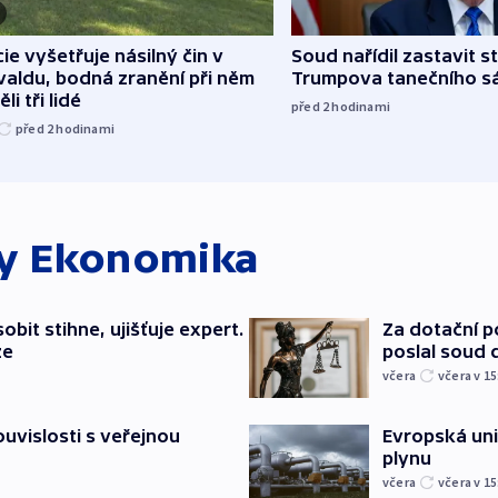
cie vyšetřuje násilný čin v
Soud nařídil zastavit s
aldu, bodná zranění při něm
Trumpova tanečního s
li tři lidé
před 2
hodinami
před 2
hodinami
ky
Ekonomika
bit stihne, ujišťuje expert.
Za dotační 
ze
poslal soud 
včera
včera v 15
souvislosti s veřejnou
Evropská un
plynu
včera
včera v 15