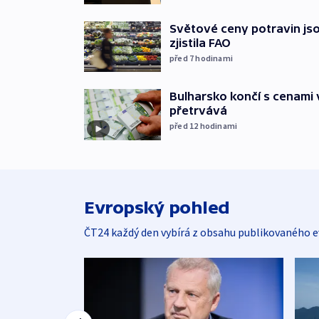
Světové ceny potravin jso
zjistila FAO
před 7
hodinami
Bulharsko končí s cenami 
přetrvává
před 12
hodinami
Evropský pohled
ČT24 každý den vybírá z obsahu publikovaného e