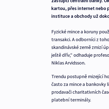
zástupci centrální banky. O
kartou, přes internet nebo 
instituce a obchody už doko
Fyzické mince a koruny použi
transakci. A odborníci z toh
skandinávské země zmizí úp
ještě dřív,“ odhaduje profes
Niklas Arvidsson.
Trendu postupně mizející ho
často za mince a bankovky li
prodavači charitativních časo
platební terminály.