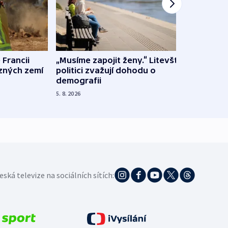
 Francii
„Musíme zapojit ženy.“ Litevští
Na Uk
ůzných zemí
politici zvažují dohodu o
občan
demografii
na s
5. 8. 2026
5. 8. 20
eská televize na sociálních sítích: