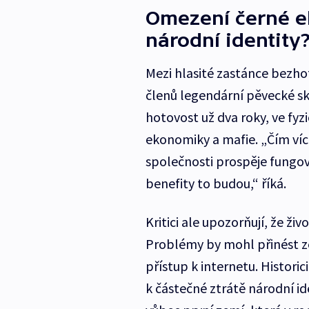
Omezení černé e
národní identity
Mezi hlasité zastánce bezhot
členů legendární pěvecké s
hotovost už dva roky, ve fyz
ekonomiky a mafie. „Čím víc
společnosti prospěje fungova
benefity to budou,“ říká.
Kritici ale upozorňují, že ži
Problémy by mohl přinést ze
přístup k internetu. Histori
k částečné ztrátě národní id