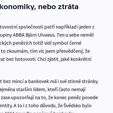
konomiky, nebo ztráta
?
ovostní společnosti patří například i jeden z
kupiny ABBA Björn Ulvaeus. Ten u sebe neměl
ických penězích totiž vidí symbol černé
 to zkoumám, tím víc jsem přesvědčený, že
t bez hotovosti. Chci zjistit, jaké konkrétní
vot bez mincí a bankovek má i své stinné stránky.
jména starším lidem, kteří často nemají
ci zase upozorňují na to, že konec peněz povede
entity. A to i z toho důvodu, že Švédsko bylo