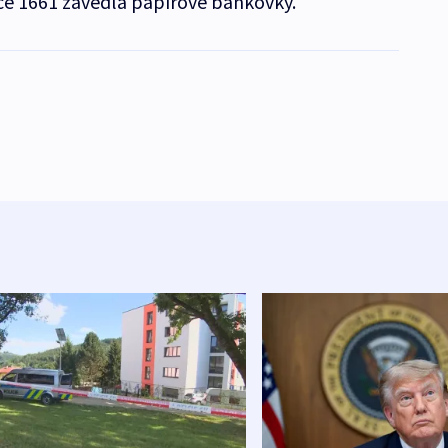
oce 1661 zavedla papírové bankovky.