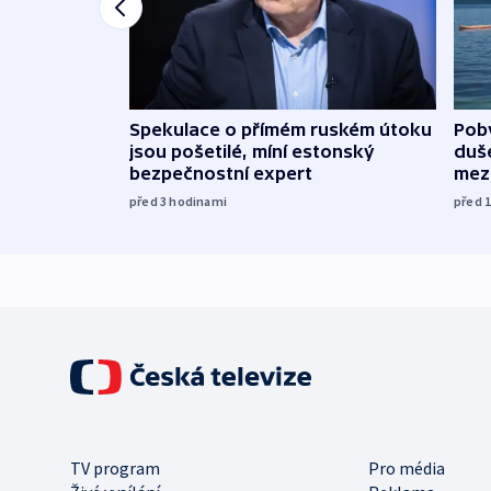
Spekulace o přímém ruském útoku
Poby
jsou pošetilé, míní estonský
duš
bezpečnostní expert
mez
před 3
hodinami
před 
TV program
Pro média