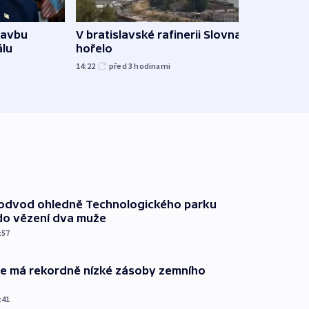
tavbu
V bratislavské rafinerii Slovnaft
Ukra
álu
hořelo
Wildb
Char
14:22
před 3
hodinami
09:02
podvod ohledně Technologického parku
do vězení dva muže
:57
ie má rekordně nízké zásoby zemního
:41