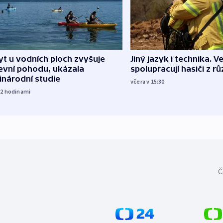
Jiný jazyk i technika. Ve
t u vodních ploch zvyšuje
spolupracují hasiči z r
evní pohodu, ukázala
inárodní studie
včera v 15:30
12
hodinami
Č