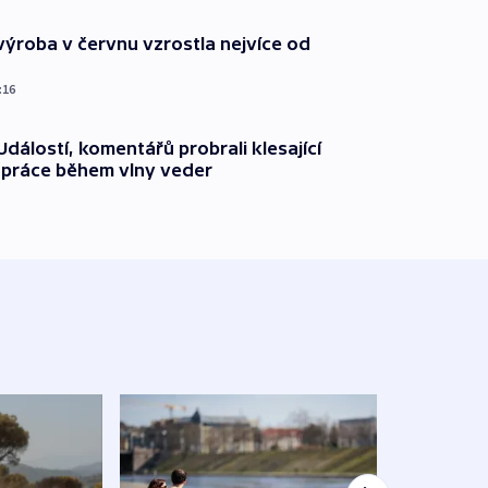
ýroba v červnu vzrostla nejvíce od
:16
dálostí, komentářů probrali klesající
 práce během vlny veder