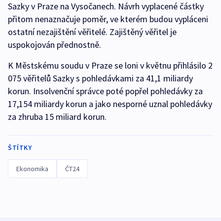
Sazky v Praze na Vysočanech. Návrh vyplacené částky
přitom nenaznačuje poměr, ve kterém budou vypláceni
ostatní nezajištění věřitelé. Zajištěný věřitel je
uspokojován přednostně.
K Městskému soudu v Praze se loni v květnu přihlásilo 2
075 věřitelů Sazky s pohledávkami za 41,1 miliardy
korun. Insolvenční správce poté popřel pohledávky za
17,154 miliardy korun a jako nesporné uznal pohledávky
za zhruba 15 miliard korun.
ŠTÍTKY
Ekonomika
ČT24