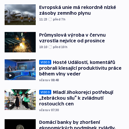
Evropská unie má rekordně nízké
zásoby zemního plynu
11:23
před 7
h
Průmyslová výroba v červnu
vzrostla nejvíce od prosince
10:10
před 10
h
Hosté Událostí, komentářů
VIDEO
probrali klesající produktivitu práce
během vlny veder
včera v 08:48
Mladí Jihokorejci potřebují
VIDEO
„žebráckou sílu“ k zvládnutí
rostoucích cen
včera v 07:30
Domácí banky by zhoršení
ekonomických podmínek zvládly,