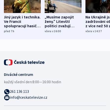
Jiný jazyk i technika.
„Musíme zapojit
Na Ukrajině j
Ve Francii
ženy.“ Litevští
zadržováni o
spolupracují hasiči z
politici zvažují
z více než 50 
různých zemí
dohodu o
Bojovali na s
před 7
h
včera v 16:00
včera v 14:37
demografii
Ruska
Divácké centrum
každý všední den:
8:00—16:00 hodin
261 136 113
info@ceskatelevize.cz