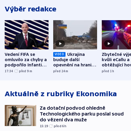
Výběr redakce
Vedení FIFA se
Ukrajina
Zbytečné výj
VIDEO
omluvilo za chyby a
buduje další
kvůli eCallu a
podpořilo Infantina.
opevnění na hranici
obtěžující ho
UEFA trvá na
s Běloruskem
zdržují záchr
17:34
před 9
m
před 24
m
před 1
h
bojkotu
Aktuálně z rubriky
Ekonomika
Za dotační podvod ohledně
Technologického parku poslal soud
do vězení dva muže
15:19
před 6
h