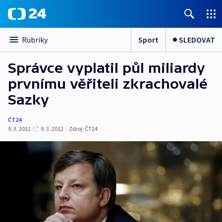
Sport
SLEDOVAT
Rubriky
Správce vyplatil půl miliardy
prvnímu věřiteli zkrachovalé
Sazky
ČT24
9. 3. 2012
9. 3. 2012
|
Zdroj:
ČT24