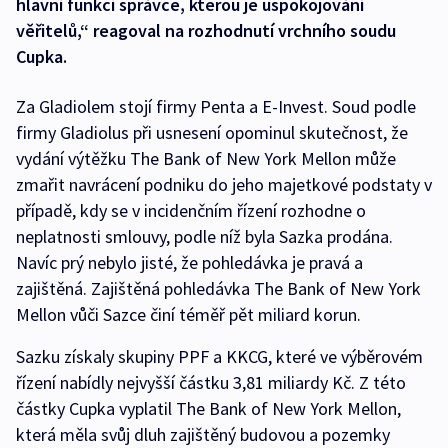
hlavní funkci správce, kterou je uspokojování
věřitelů,“ reagoval na rozhodnutí vrchního soudu
Cupka.
Za Gladiolem stojí firmy Penta a E-Invest. Soud podle
firmy Gladiolus při usnesení opominul skutečnost, že
vydání výtěžku The Bank of New York Mellon může
zmařit navrácení podniku do jeho majetkové podstaty v
případě, kdy se v incidenčním řízení rozhodne o
neplatnosti smlouvy, podle níž byla Sazka prodána.
Navíc prý nebylo jisté, že pohledávka je pravá a
zajištěná. Zajištěná pohledávka The Bank of New York
Mellon vůči Sazce činí téměř pět miliard korun.
Sazku získaly skupiny PPF a KKCG, které ve výběrovém
řízení nabídly nejvyšší částku 3,81 miliardy Kč. Z této
částky Cupka vyplatil The Bank of New York Mellon,
která měla svůj dluh zajištěný budovou a pozemky