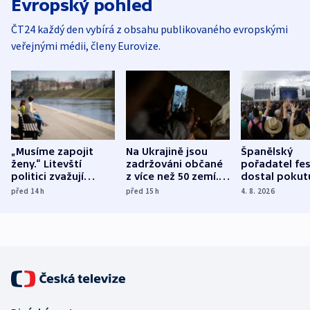
Evropský pohled
ČT24 každý den vybírá z obsahu publikovaného evropskými
veřejnými médii, členy Eurovize.
„Musíme zapojit
Na Ukrajině jsou
Španělský
ženy.“ Litevští
zadržováni občané
pořadatel fes
politici zvažují
z více než 50 zemí.
dostal pokut
dohodu o
Bojovali na straně
nekalé prakti
před 14
h
před 15
h
4. 8. 2026
demografii
Ruska