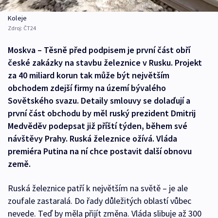
Koleje
Zdroj:
ČT24
Moskva – Těsně před podpisem je první část obří
české zakázky na stavbu železnice v Rusku. Projekt
za 40 miliard korun tak může být největším
obchodem zdejší firmy na území bývalého
Sovětského svazu. Detaily smlouvy se dolaďují a
první část obchodu by měl ruský prezident Dmitrij
Medvěděv podepsat již příští týden, během své
návštěvy Prahy. Ruská železnice ožívá. Vláda
premiéra Putina na ní chce postavit další obnovu
země.
Ruská železnice patří k největším na světě – je ale
zoufale zastaralá. Do řady důležitých oblastí vůbec
nevede. Teď by měla přijít změna. Vláda slibuje až 300