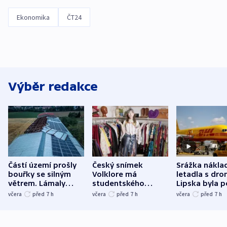
Ekonomika
ČT24
Výběr redakce
Částí území prošly
Český snímek
Srážka nákla
bouřky se silným
Volklore má
letadla s dr
větrem. Lámaly
studentského
Lipska byla p
stromy a poničily
Oscara, zabojuje o
německého mi
včera
před 7
h
včera
před 7
h
včera
před 7
h
střechu
cenu za krátký film
hybridní útok