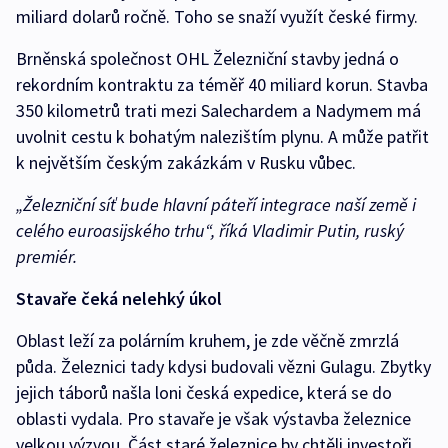
miliard dolarů ročně. Toho se snaží využít české firmy.
Brněnská společnost OHL Železniční stavby jedná o
rekordním kontraktu za téměř 40 miliard korun. Stavba
350 kilometrů trati mezi Salechardem a Nadymem má
uvolnit cestu k bohatým nalezištím plynu. A může patřit
k největším českým zakázkám v Rusku vůbec.
„Železniční síť bude hlavní páteří integrace naší země i
celého euroasijského trhu“, říká Vladimir Putin, ruský
premiér.
Stavaře čeká nelehký úkol
Oblast leží za polárním kruhem, je zde věčně zmrzlá
půda. Železnici tady kdysi budovali vězni Gulagu. Zbytky
jejich táborů našla loni česká expedice, která se do
oblasti vydala. Pro stavaře je však výstavba železnice
velkou výzvou. Část staré železnice by chtěli investoři