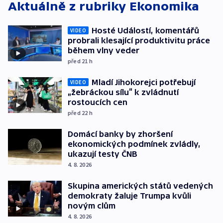
Aktuálně z rubriky
Ekonomika
Hosté Událostí, komentářů
VIDEO
probrali klesající produktivitu práce
během vlny veder
před 21
h
Mladí Jihokorejci potřebují
VIDEO
„žebráckou sílu“ k zvládnutí
rostoucích cen
před 22
h
Domácí banky by zhoršení
ekonomických podmínek zvládly,
ukazují testy ČNB
4. 8. 2026
Skupina amerických států vedených
demokraty žaluje Trumpa kvůli
novým clům
4. 8. 2026