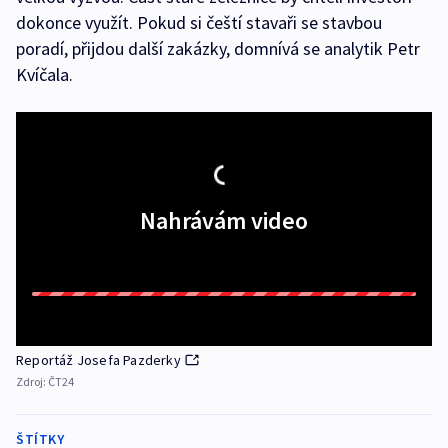
dokonce využít. Pokud si čeští stavaři se stavbou
poradí, přijdou další zakázky, domnívá se analytik Petr
Kvíčala.
Nahrávám video
Reportáž Josefa Pazderky
Zdroj:
ČT24
ŠTÍTKY