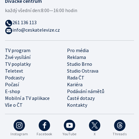
Divácké centrum
každý všední den:
8:00—16:00 hodin
261 136 113
info@ceskatelevize.cz
TV program
Pro média
Živé vysílání
Reklama
TV poplatky
Studio Brno
Teletext
Studio Ostrava
Podcasty
Rada ČT
Počasí
Kariéra
E-shop
Podávání námětů
Mobilní a TV aplikace
Časté dotazy
Vše o ČT
Kontakty
Instagram
Facebook
YouTube
X
Threads