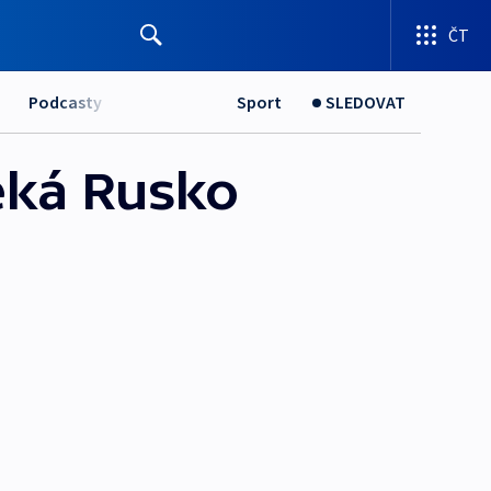
ČT
Podcasty
Sport
SLEDOVAT
eká Rusko