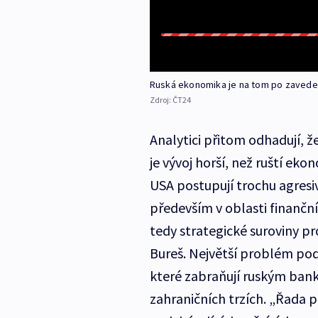
Ruská ekonomika je na tom po zaveden
Zdroj:
ČT24
Analytici přitom odhadují, ž
je vývoj horší, než ruští eko
USA postupují trochu agresiv
především v oblasti finanční
tedy strategické suroviny p
Bureš. Největší problém podl
které zabraňují ruským ban
zahraničních trzích. „Řada p