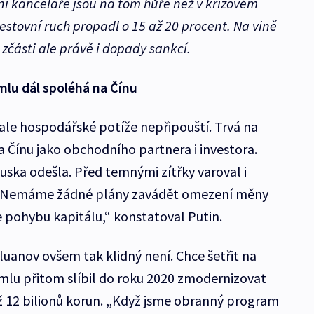
í kanceláře jsou na tom hůře než v krizovém
cestovní ruch propadl o 15 až 20 procent. Na vině
 zčásti ale právě i dopady sankcí.
emlu dál spoléhá na Čínu
 ale hospodářské potíže nepřipouští. Trvá na
 Čínu jako obchodního partnera i investora.
uska odešla. Před temnými zítřky varoval i
 „Nemáme žádné plány zavádět omezení měny
e pohybu kapitálu,“ konstatoval Putin.
luanov ovšem tak klidný není. Chce šetřit na
emlu přitom slíbil do roku 2020 zmodernizovat
ež 12 bilionů korun. „Když jsme obranný program