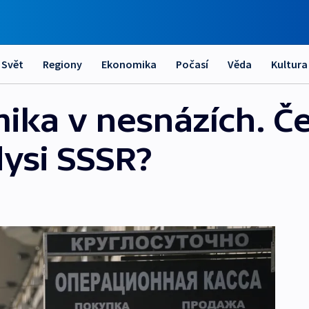
Svět
Regiony
Ekonomika
Počasí
Věda
Kultura
ika v nesnázích. Č
dysi SSSR?