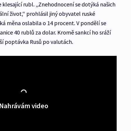
 klesající rubl. „Znehodnocení se dotýká našich
í život,“ prohlásil jiný obyvatel ruské
ká měna oslabila o 14 procent. V pondělí se
anice 40 rublů za dolar. Kromě sankcí ho sráží
šší poptávka Rusů po valutách.
Nahrávám video