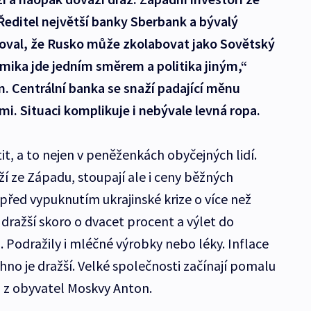
Ředitel největší banky Sberbank a bývalý
roval, že Rusko může zkolabovat jako Sovětský
mika jde jedním směrem a politika jiným,“
n. Centrální banka se snaží padající měnu
mi. Situaci komplikuje i nebývale levná ropa.
tit, a to nejen v peněženkách obyčejných lidí.
ží ze Západu, stoupají ale i ceny běžných
 před vypuknutím ukrajinské krize o více než
í dražší skoro o dvacet procent a výlet do
u. Podražily i mléčné výrobky nebo léky. Inflace
no je dražší. Velké společnosti začínají pomalu
n z obyvatel Moskvy Anton.