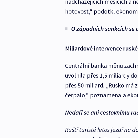
nadcházejících měsících a 
hotovost,“ podotkl ekonom
O západních sankcích se 
Miliardové intervence ruské
Centrální banka měnu zachra
uvolnila přes 1,5 miliardy d
přes 50 miliard. „Rusko má z
čerpalo,“ poznamenala eko
Nedaří se ani cestovnímu ru
Ruští turisté letos jezdí na 