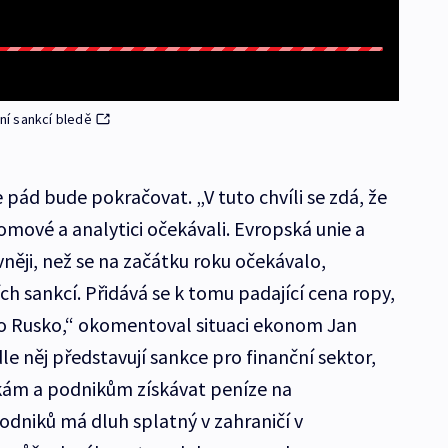
í sankcí bledě
e pád bude pokračovat. „V tuto chvíli se zdá, že
nomové a analytici očekávali. Evropská unie a
něji, než se na začátku roku očekávalo,
ch sankcí. Přidává se k tomu padající cena ropy,
ro Rusko,“ okomentoval situaci ekonom Jan
e něj představují sankce pro finanční sektor,
kám a podnikům získávat peníze na
odniků má dluh splatný v zahraničí v