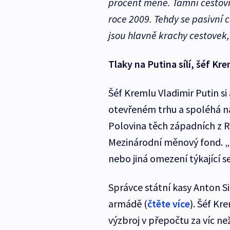
procent méně. Tamní cestovn
roce 2009. Tehdy se pasivní 
jsou hlavně krachy cestovek,
Tlaky na Putina sílí, šéf Kr
Šéf Kremlu Vladimir Putin si
otevřeném trhu a spoléhá na
Polovina těch západních z R
Mezinárodní měnový fond.
nebo jiná omezení týkající s
Správce státní kasy Anton Si
armádě (
čtěte více
). Šéf Kr
výzbroj v přepočtu za víc n