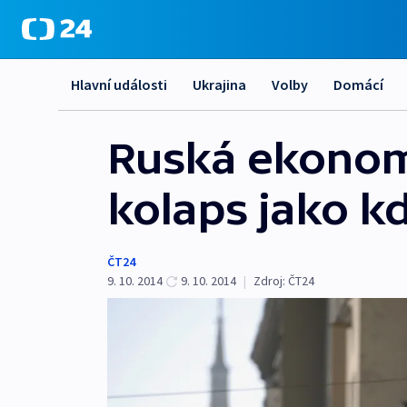
Hlavní události
Ukrajina
Volby
Domácí
Ruská ekonom
kolaps jako k
ČT24
9. 10. 2014
9. 10. 2014
|
Zdroj:
ČT24