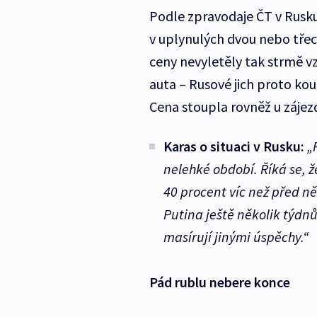
Podle zpravodaje ČT v Rusku
v uplynulých dvou nebo tře
ceny nevyletěly tak strmě vz
auta – Rusové jich proto kou
Cena stoupla rovněž u zájez
Karas o situaci v Rusku:
„
nelehké období. Říká se, ž
40 procent víc než před ně
Putina ještě několik týdnů
masírují jinými úspěchy.“
Pád rublu nebere konce