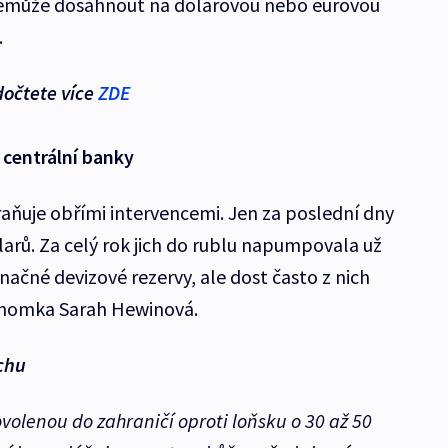
nemůže dosáhnout na dolarovou nebo eurovou
.
dočtete více
ZDE
 centrální banky
ňuje obřími intervencemi. Jen za poslední dny
olarů. Za celý rok jich do rublu napumpovala už
načné devizové rezervy, ale dost často z nich
nomka Sarah Hewinová.
chu
dovolenou do zahraničí oproti loňsku o 30 až 50