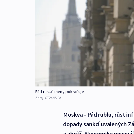
Pád ruské měny pokračuje
Zdroj:
ČT24/ISIFA
Moskva - Pád rublu, růst inf
dopady sankcí uvalených Záp
a zboží. Ekonomika nevyváží