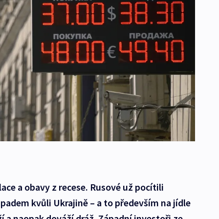
lace a obavy z recese. Rusové už pocítili
adem kvůli Ukrajině – a to především na jídle
 a naopak dováží dráž. Západní investoři ze