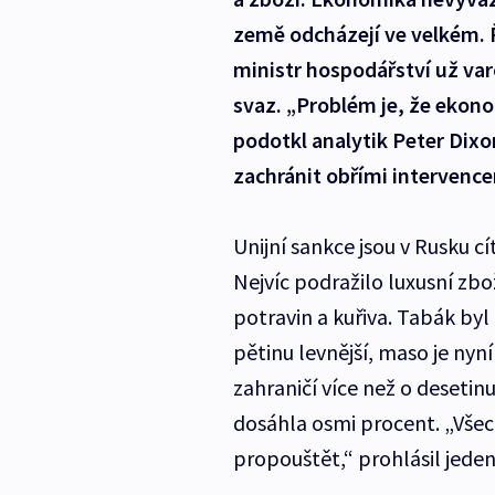
země odcházejí ve velkém. 
ministr hospodářství už va
svaz. „Problém je, že ekono
podotkl analytik Peter Dixo
zachránit obřími intervence
Unijní sankce jsou v Rusku cí
Nejvíc podražilo luxusní zbo
potravin a kuřiva. Tabák byl
pětinu levnější, maso je nyn
zahraničí více než o desetin
dosáhla osmi procent. „Všech
propouštět,“ prohlásil jede