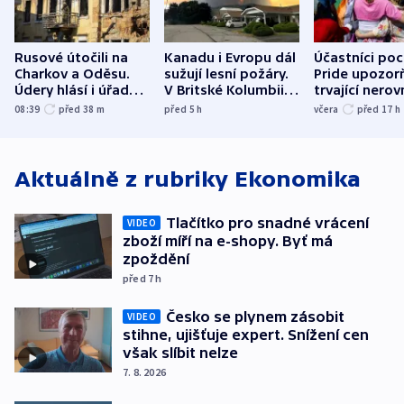
Rusové útočili na
Kanadu i Evropu dál
Účastníci po
Charkov a Oděsu.
sužují lesní požáry.
Pride upozorň
Údery hlásí i úřady v
V Britské Kolumbii
trvající nerov
Bělgorodu
evakuovali tisíce lidí
společensko
08:39
před 38
m
před 5
h
včera
před 17
h
atmosféru
Aktuálně z rubriky
Ekonomika
Tlačítko pro snadné vrácení
VIDEO
zboží míří na e-shopy. Byť má
zpoždění
před 7
h
Česko se plynem zásobit
VIDEO
stihne, ujišťuje expert. Snížení cen
však slíbit nelze
7. 8. 2026