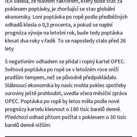
IEA sdělila, že hlavním faktorem, který bude stát za
poklesem poptávky, je zhoršující se stav globální
ekonomiky. Loni poptávka po ropě podle předběžných
odhadů klesla o 0,3 procenta, a pokud se naplní
prognóza vývoje na letošní rok, bude tedy poptávka
klesat dva roky v řadě. To se naposledy stalo před 26
lety.
S negativním odhadem se přidal i ropný kartel OPEC.
Světová poptávka po ropě se v letošním roce sníží
prudším tempem, než se původně předpokládalo.
Slábnoucí ekonomika by navíc mohla pokles spotřeby
suroviny ještě prohloubit, uvedla včera měsíční zpráva
OPEC. Poptávka po ropě by letos měla podle nové
prognózy kartelu klesnout o 180 tisíc barelů denně.
Předchozí odhad přitom počítal s poklesem o 30 tisíc
barelů denně nižším.