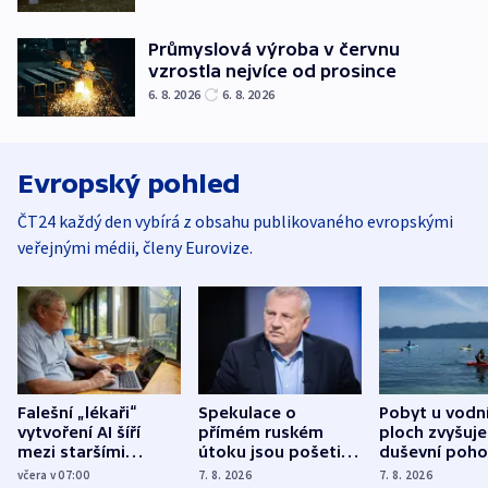
Průmyslová výroba v červnu
vzrostla nejvíce od prosince
6. 8. 2026
6. 8. 2026
Evropský pohled
ČT24 každý den vybírá z obsahu publikovaného evropskými
veřejnými médii, členy Eurovize.
Falešní „lékaři“
Spekulace o
Pobyt u vodn
vytvoření AI šíří
přímém ruském
ploch zvyšuje
mezi staršími
útoku jsou pošetilé,
duševní poho
Poláky nebezpečné
míní estonský
ukázala
včera v 07:00
7. 8. 2026
7. 8. 2026