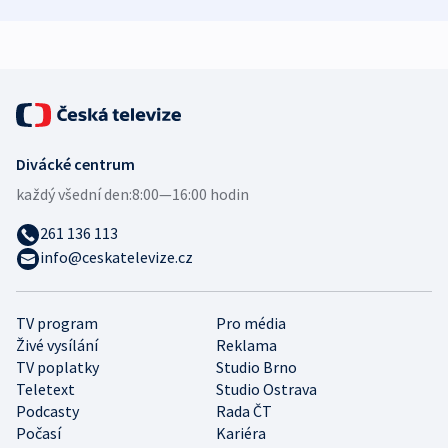
zdravotní rady
bezpečnostní
mezinárodní 
expert
Divácké centrum
každý všední den:
8:00—16:00 hodin
261 136 113
info@ceskatelevize.cz
TV program
Pro média
Živé vysílání
Reklama
TV poplatky
Studio Brno
Teletext
Studio Ostrava
Podcasty
Rada ČT
Počasí
Kariéra