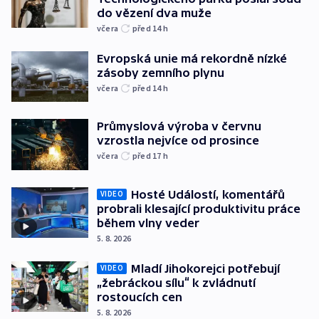
do vězení dva muže
včera
před 14
h
Evropská unie má rekordně nízké
zásoby zemního plynu
včera
před 14
h
Průmyslová výroba v červnu
vzrostla nejvíce od prosince
včera
před 17
h
Hosté Událostí, komentářů
VIDEO
probrali klesající produktivitu práce
během vlny veder
5. 8. 2026
Mladí Jihokorejci potřebují
VIDEO
„žebráckou sílu“ k zvládnutí
rostoucích cen
5. 8. 2026