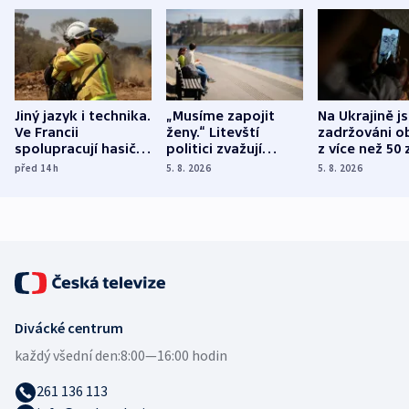
Jiný jazyk i technika.
„Musíme zapojit
Na Ukrajině j
Ve Francii
ženy.“ Litevští
zadržováni o
spolupracují hasiči z
politici zvažují
z více než 50 
různých zemí
dohodu o
Bojovali na s
před 14
h
5. 8. 2026
5. 8. 2026
demografii
Ruska
Divácké centrum
každý všední den:
8:00—16:00 hodin
261 136 113