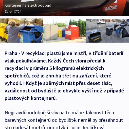
Kontejner na elektroodpad
Zdroj:
ČT24
Praha - V recyklaci plastů jsme mistři, v třídění baterií
však pokulháváme. Každý Čech vloni předal k
recyklaci v průměru 5 kilogramů elektrických
spotřebičů, což je zhruba třetina zařízení, které
vyhodil. I Když je sběrných míst přes deset tisíc,
vzdálenost od bydliště je obvykle vyšší než v případě
plastových kontejnerů.
Nejpravděpodobnější vliv na to má vzdálenost těch
barevných kontejnerů od bydliště. neměl by přesáhnout
sto padesát metrů, podotýká Lucie Jedličková,