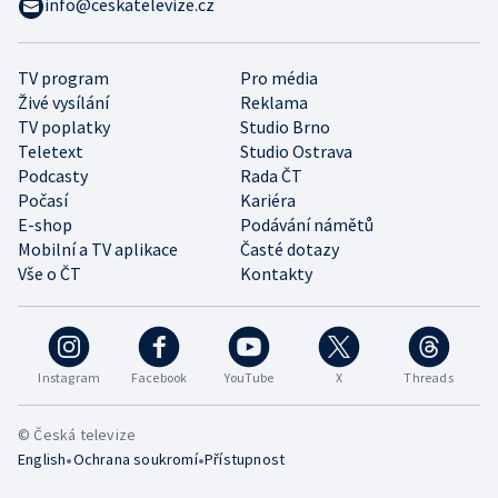
info@ceskatelevize.cz
TV program
Pro média
Živé vysílání
Reklama
TV poplatky
Studio Brno
Teletext
Studio Ostrava
Podcasty
Rada ČT
Počasí
Kariéra
E-shop
Podávání námětů
Mobilní a TV aplikace
Časté dotazy
Vše o ČT
Kontakty
Instagram
Facebook
YouTube
X
Threads
© Česká televize
•
•
English
Ochrana soukromí
Přístupnost