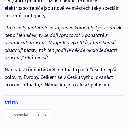
recyklační poplatek už při nákupu. Pro menší
elektrospotřebiče jsou nově ve městech taky speciální
červené kontejnery.
„Takové ty materiálově zajímavé komodity typu praček
nebo i ledniček, ty se dají zpracovat v podstatě z
devadesáti procent. Naopak u výrobků, které hodně
obsahují plasty, tak ten podíl je někde okolo šedesáti
procent,“ říká Tvrzník.
Naopak v třídění běžného odpadu patří Češi do lepší
poloviny Evropy. Celkem se v Česku vytřídí dvanáct
procent odpadu, v Německu je to ale až polovina.
ŠTÍTKY
Ekonomika
ČT24