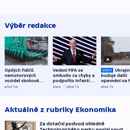
Výběr redakce
Opilých řidičů
Vedení FIFA se
Ukraji
VIDEO
nemotorových
omluvilo za chyby a
buduje další
vozidel skokově
podpořilo Infantina.
opevnění na h
přibylo, nejvíc ve
UEFA trvá na
s Běloruskem
před 7
m
včera
před 7
h
před 7
h
středních Čechách
bojkotu
Aktuálně z rubriky
Ekonomika
Za dotační podvod ohledně
Technologického parku poslal soud