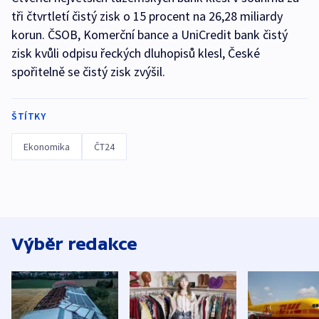
tři čtvrtletí čistý zisk o 15 procent na 26,28 miliardy
korun. ČSOB, Komerční bance a UniCredit bank čistý
zisk kvůli odpisu řeckých dluhopisů klesl, České
spořitelně se čistý zisk zvýšil.
ŠTÍTKY
Ekonomika
ČT24
Výběr redakce