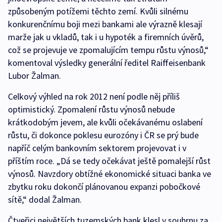
způsobeným potížemi těchto zemí. Kvůli silnému
konkurenčnímu boji mezi bankami ale výrazně klesají
marže jak u vkladů, tak i u hypoték a firemních úvěrů,
což se projevuje ve zpomalujícím tempu růstu výnosů,“
komentoval výsledky generální ředitel Raiffeisenbank
Lubor Žalman.
Celkový výhled na rok 2012 není podle něj příliš
optimistický. Zpomalení růstu výnosů nebude
krátkodobým jevem, ale kvůli očekávanému oslabení
růstu, či dokonce poklesu eurozóny i ČR se prý bude
napříč celým bankovním sektorem projevovat i v
příštím roce. „Dá se tedy očekávat ještě pomalejší růst
výnosů. Navzdory obtížné ekonomické situaci banka ve
zbytku roku dokončí plánovanou expanzi pobočkové
sítě,“ dodal Žalman.
Čtveřici největších tuzemských bank klesl v souhrnu za