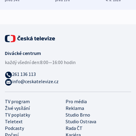
demografii
Ruska
Divácké centrum
každý všední den:
8:00—16:00 hodin
261 136 113
info@ceskatelevize.cz
TV program
Pro média
Živé vysílání
Reklama
TV poplatky
Studio Brno
Teletext
Studio Ostrava
Podcasty
Rada ČT
Počasí
Kariéra