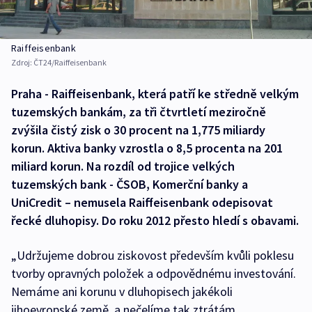
Raiffeisenbank
Zdroj:
ČT24/Raiffeisenbank
Praha - Raiffeisenbank, která patří ke středně velkým
tuzemských bankám, za tři čtvrtletí meziročně
zvýšila čistý zisk o 30 procent na 1,775 miliardy
korun. Aktiva banky vzrostla o 8,5 procenta na 201
miliard korun. Na rozdíl od trojice velkých
tuzemských bank - ČSOB, Komerční banky a
UniCredit – nemusela Raiffeisenbank odepisovat
řecké dluhopisy. Do roku 2012 přesto hledí s obavami.
„Udržujeme dobrou ziskovost především kvůli poklesu
tvorby opravných položek a odpovědnému investování.
Nemáme ani korunu v dluhopisech jakékoli
jihoevropské země, a nečelíme tak ztrátám