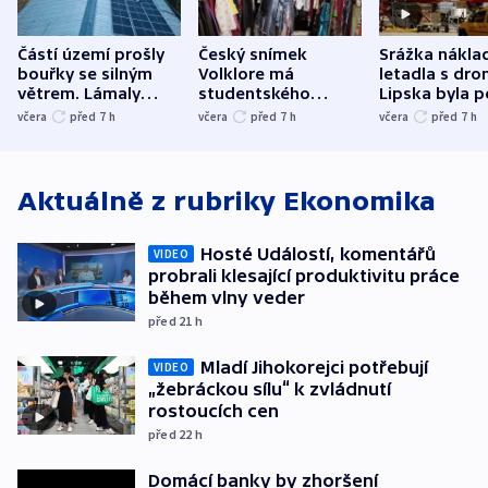
Částí území prošly
Český snímek
Srážka nákla
bouřky se silným
Volklore má
letadla s dr
větrem. Lámaly
studentského
Lipska byla p
stromy a poničily
Oscara, zabojuje o
německého mi
včera
před 7
h
včera
před 7
h
včera
před 7
h
střechu
cenu za krátký film
hybridní útok
Aktuálně z rubriky
Ekonomika
Hosté Událostí, komentářů
VIDEO
probrali klesající produktivitu práce
během vlny veder
před 21
h
Mladí Jihokorejci potřebují
VIDEO
„žebráckou sílu“ k zvládnutí
rostoucích cen
před 22
h
Domácí banky by zhoršení