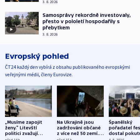
3. 8. 2026
Samosprávy rekordně investovaly,
přesto v pololetí hospodařily s
přebytkem
3. 8. 2026
Evropský pohled
ČT24 každý den vybírá z obsahu publikovaného evropskými
veřejnými médii, členy Eurovize.
„Musíme zapojit
Na Ukrajině jsou
Španělský
ženy.“ Litevští
zadržováni občané
pořadatel fes
politici zvažují
z více než 50 zemí.
dostal pokut
dohodu o
Bojovali na straně
nekalé prakti
před 14
h
před 15
h
4. 8. 2026