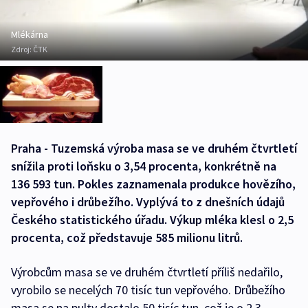
Mlékárna
Zdroj:
ČTK
Praha - Tuzemská výroba masa se ve druhém čtvrtletí
snížila proti loňsku o 3,54 procenta, konkrétně na
136 593 tun. Pokles zaznamenala produkce hovězího,
vepřového i drůbežího. Vyplývá to z dnešních údajů
Českého statistického úřadu. Výkup mléka klesl o 2,5
procenta, což představuje 585 milionu litrů.
Výrobcům masa se ve druhém čtvrtletí příliš nedařilo,
vyrobilo se necelých 70 tisíc tun vepřového. Drůbežího
masa se na pulty dostalo 50 tisíc tun, což je o 2,3