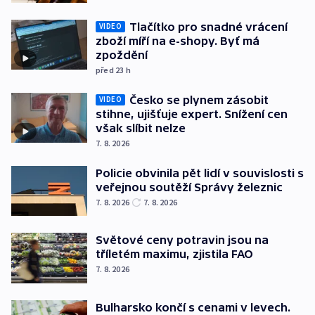
Tlačítko pro snadné vrácení
VIDEO
zboží míří na e-shopy. Byť má
zpoždění
před 23
h
Česko se plynem zásobit
VIDEO
stihne, ujišťuje expert. Snížení cen
však slíbit nelze
7. 8. 2026
Policie obvinila pět lidí v souvislosti s
veřejnou soutěží Správy železnic
7. 8. 2026
7. 8. 2026
Světové ceny potravin jsou na
tříletém maximu, zjistila FAO
7. 8. 2026
Bulharsko končí s cenami v levech.