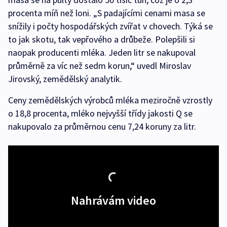
procenta míň než loni. „S padajícími cenami masa se
snížily i počty hospodářských zvířat v chovech. Týká se
to jak skotu, tak vepřového a drůbeže. Polepšili si
naopak producenti mléka. Jeden litr se nakupoval
průměrně za víc než sedm korun,“ uvedl Miroslav
Jirovský, zemědělský analytik.
Ceny zemědělských výrobců mléka meziročně vzrostly
o 18,8 procenta, mléko nejvyšší třídy jakosti Q se
nakupovalo za průměrnou cenu 7,24 koruny za litr.
Nahrávám video