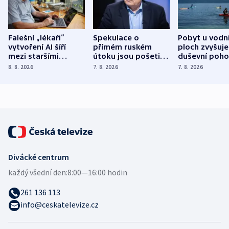
Falešní „lékaři“
Spekulace o
Pobyt u vodn
vytvoření AI šíří
přímém ruském
ploch zvyšuje
mezi staršími
útoku jsou pošetilé,
duševní poho
Poláky nebezpečné
míní estonský
ukázala
8. 8. 2026
7. 8. 2026
7. 8. 2026
zdravotní rady
bezpečnostní
mezinárodní 
expert
Divácké centrum
každý všední den:
8:00—16:00 hodin
261 136 113
info@ceskatelevize.cz