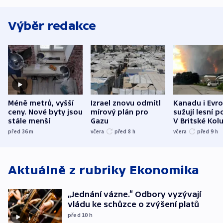
Výběr redakce
Méně metrů, vyšší
Izrael znovu odmítl
Kanadu i Evro
ceny. Nové byty jsou
mírový plán pro
sužují lesní p
stále menší
Gazu
V Britské Kol
evakuovali tis
před 36
m
včera
před 8
h
včera
před 9
h
Aktuálně z rubriky
Ekonomika
„Jednání vázne.“ Odbory vyzývají
vládu ke schůzce o zvýšení platů
před 10
h