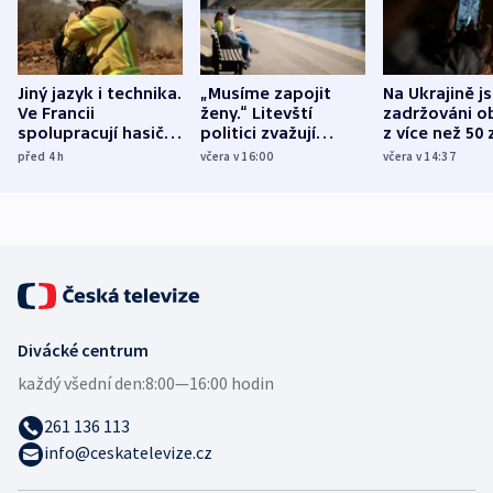
Jiný jazyk i technika.
„Musíme zapojit
Na Ukrajině j
Ve Francii
ženy.“ Litevští
zadržováni o
spolupracují hasiči z
politici zvažují
z více než 50 
různých zemí
dohodu o
Bojovali na s
před 4
h
včera v 16:00
včera v 14:37
demografii
Ruska
Divácké centrum
každý všední den:
8:00—16:00 hodin
261 136 113
info@ceskatelevize.cz