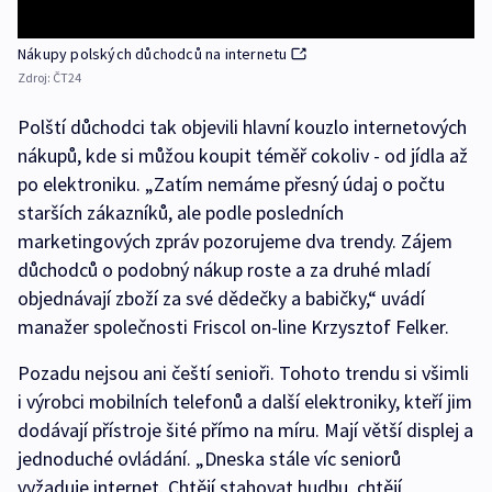
Nákupy polských důchodců na internetu
Zdroj:
ČT24
Polští důchodci tak objevili hlavní kouzlo internetových
nákupů, kde si můžou koupit téměř cokoliv - od jídla až
po elektroniku. „Zatím nemáme přesný údaj o počtu
starších zákazníků, ale podle posledních
marketingových zpráv pozorujeme dva trendy. Zájem
důchodců o podobný nákup roste a za druhé mladí
objednávají zboží za své dědečky a babičky,“ uvádí
manažer společnosti Friscol on-line Krzysztof Felker.
Pozadu nejsou ani čeští senioři. Tohoto trendu si všimli
i výrobci mobilních telefonů a další elektroniky, kteří jim
dodávají přístroje šité přímo na míru. Mají větší displej a
jednoduché ovládání. „Dneska stále víc seniorů
vyžaduje internet. Chtějí stahovat hudbu, chtějí