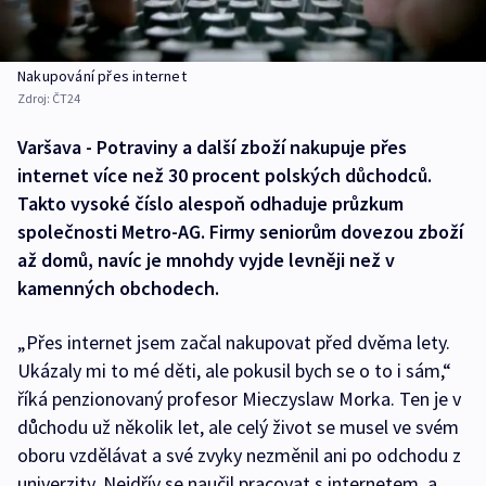
Nakupování přes internet
Zdroj:
ČT24
Varšava - Potraviny a další zboží nakupuje přes
internet více než 30 procent polských důchodců.
Takto vysoké číslo alespoň odhaduje průzkum
společnosti Metro-AG. Firmy seniorům dovezou zboží
až domů, navíc je mnohdy vyjde levněji než v
kamenných obchodech.
„Přes internet jsem začal nakupovat před dvěma lety.
Ukázaly mi to mé děti, ale pokusil bych se o to i sám,“
říká penzionovaný profesor Mieczyslaw Morka. Ten je v
důchodu už několik let, ale celý život se musel ve svém
oboru vzdělávat a své zvyky nezměnil ani po odchodu z
univerzity. Nejdřív se naučil pracovat s internetem, a