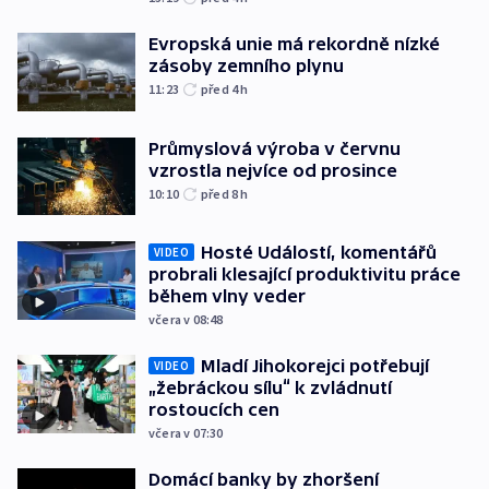
Evropská unie má rekordně nízké
zásoby zemního plynu
11:23
před 4
h
Průmyslová výroba v červnu
vzrostla nejvíce od prosince
10:10
před 8
h
Hosté Událostí, komentářů
VIDEO
probrali klesající produktivitu práce
během vlny veder
včera v 08:48
Mladí Jihokorejci potřebují
VIDEO
„žebráckou sílu“ k zvládnutí
rostoucích cen
včera v 07:30
Domácí banky by zhoršení