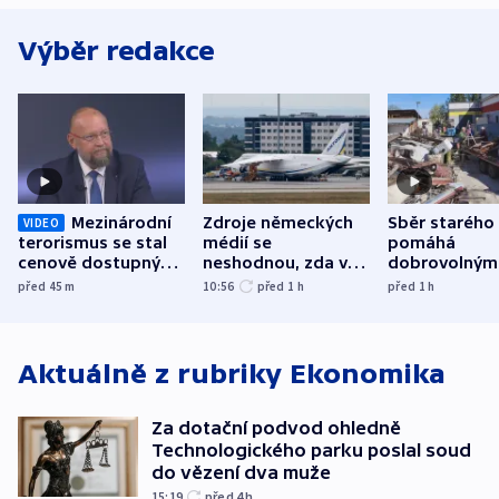
Výběr redakce
Mezinárodní
Zdroje německých
Sběr starého
VIDEO
terorismus se stal
médií se
pomáhá
cenově dostupným,
neshodnou, zda v
dobrovolným
varuje Bartošek
letadle ohroženém
hasičům fina
před 45
m
10:56
před 1
h
před 1
h
v Lipsku dronem
techniku i ak
byla munice
Aktuálně z rubriky
Ekonomika
Za dotační podvod ohledně
Technologického parku poslal soud
do vězení dva muže
15:19
před 4
h