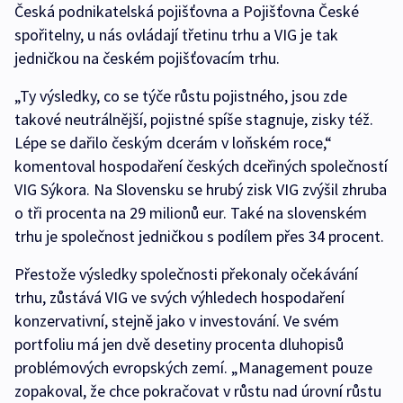
Česká podnikatelská pojišťovna a Pojišťovna České
spořitelny, u nás ovládají třetinu trhu a VIG je tak
jedničkou na českém pojišťovacím trhu.
„Ty výsledky, co se týče růstu pojistného, jsou zde
takové neutrálnější, pojistné spíše stagnuje, zisky též.
Lépe se dařilo českým dcerám v loňském roce,“
komentoval hospodaření českých dceřiných společností
VIG Sýkora. Na Slovensku se hrubý zisk VIG zvýšil zhruba
o tři procenta na 29 milionů eur. Také na slovenském
trhu je společnost jedničkou s podílem přes 34 procent.
Přestože výsledky společnosti překonaly očekávání
trhu, zůstává VIG ve svých výhledech hospodaření
konzervativní, stejně jako v investování. Ve svém
portfoliu má jen dvě desetiny procenta dluhopisů
problémových evropských zemí. „Management pouze
zopakoval, že chce pokračovat v růstu nad úrovní růstu