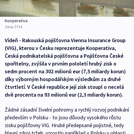
Kooperativa
Zdroj:
ČT24
Vídeň - Rakouská pojišťovna Vienna Insurance Group
(VIG), kterou v Česku reprezentuje Kooperativa,
Česká podnikatelská pojišťovna a Pojišťovna České
spořitelny, zvýšila v prvním pololetí hrubý zisk o
sedm procent na 302 milionů eur (7,5 miliardy korun)
díky výborným hospodářským výsledkům za druhé
čtvrtletí. V České republice její zisk stoupl o necelá
dvě procenta na 93 milionů eur (2,3 miliardy korun).
Žádné zásadní živelní pohromy a rychlý rozvoj podnikání
především v Polsku - to jsou důvody vysokého růstu
zisku pojišťovny VIG. Hrubé předepsané pojistné, tedy
hlavní zdroj tržeb, vzrostlo například v Polsku v oblasti