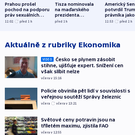
Prahou prošel
Tisza nominovala
Americký Sen
pochod na podporu
na maďarského
potvrdil Tru
práv sexuálních
prezidenta
právníka jako
menšin
bývalého šéfa
ministra
12:02
před 1
h
před 1
h
12:53
před 2
h
nejvyššího soudu
spravedlnost
Aktuálně z rubriky
Ekonomika
Česko se plynem zásobit
VIDEO
stihne, ujišťuje expert. Snížení cen
však slíbit nelze
včera v 15:16
Policie obvinila pět lidí v souvislosti s
veřejnou soutěží Správy železnic
včera
včera v 13:21
Světové ceny potravin jsou na
tříletém maximu, zjistila FAO
včera v 12:55