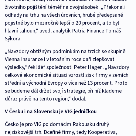
životního pojištění téměř na dvojnásobek. „Překonali
odhady na trhu na všech úrovních, hrubé předepsané
pojistné bylo meziročně lepší o 20 procent, a to byl
hlavní tahoun,“ uvedl analytik Patria Finance Tomáš
Sýkora.
„Navzdory obtížným podmínkám na trzích se skupině
Vienna Insurance i v letošním roce daří zlepšovat
výsledky,“ řekl šéf společnosti Peter Hagen. „Navzdory
celkové ekonomické situaci vzrostl zisk firmy v zemích
střední a východní Evropy o více než 13 procent. Proto
se budeme dál držet svojí strategie, při níž klademe
důraz právě na tento region,“ dodal.
V Česku i na Slovensku je VIG jedničkou
Česko je pro VIG po domácím Rakousku druhý
nejziskovější trh. Dceřiné firmy, tedy Kooperativa,