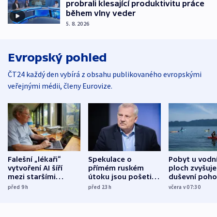
probrali klesající produktivitu práce
během vlny veder
5. 8. 2026
Evropský pohled
ČT24 každý den vybírá z obsahu publikovaného evropskými
veřejnými médii, členy Eurovize.
Falešní „lékaři“
Spekulace o
Pobyt u vodn
vytvoření AI šíří
přímém ruském
ploch zvyšuje
mezi staršími
útoku jsou pošetilé,
duševní poho
Poláky nebezpečné
míní estonský
ukázala
před 9
h
před 23
h
včera v 07:30
zdravotní rady
bezpečnostní
mezinárodní 
expert