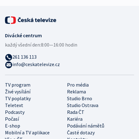
Divácké centrum
každý všední den:
8:00—16:00 hodin
261 136 113
info@ceskatelevize.cz
TV program
Pro média
Živé vysílání
Reklama
TV poplatky
Studio Brno
Teletext
Studio Ostrava
Podcasty
Rada ČT
Počasí
Kariéra
E-shop
Podávání námětů
Mobilní a TV aplikace
Časté dotazy