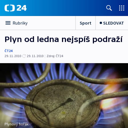
Sport
SLEDOVAT
Rubriky
Plyn od ledna nejspíš podraží
ČT24
29. 11. 2010
29. 11. 2010
|
Zdroj:
ČT24
Plynový hořák