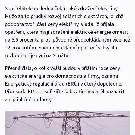
Spotřebitele od ledna čeká také zdražení elektřiny.
Může za to prudký rozvoj solárních elektráren, jejichž
podpora tvoří část ceny elektřiny. Vláda již přijala
opatření, která mají zdražení elektrické energie omezit
na 5,5 procenta proti původně předpokládaným více než
12 procentům. Sněmovna vládní opatření schválila,
rozhodnutí je nyní na Senátu.
Přesná čísla, o kolik vyšší budou v příštím roce ceny
elektrické energie pro domácnosti a firmy, oznámí
Energetický regulační úřad (ERÚ) v úterý dopoledne.
Předseda ERÚ Josef Fiřt však zatím nechtěl naznačit
ani přibližné hodnoty.