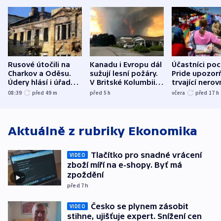
Rusové útočili na
Kanadu i Evropu dál
Účastníci po
Charkov a Oděsu.
sužují lesní požáry.
Pride upozorň
Údery hlásí i úřady v
V Britské Kolumbii
trvající nerov
Bělgorodu
evakuovali tisíce lidí
společensko
08:39
před 49
m
před 5
h
včera
před 17
h
atmosféru
Aktuálně z rubriky
Ekonomika
Tlačítko pro snadné vrácení
VIDEO
zboží míří na e-shopy. Byť má
zpoždění
před 7
h
Česko se plynem zásobit
VIDEO
stihne, ujišťuje expert. Snížení cen