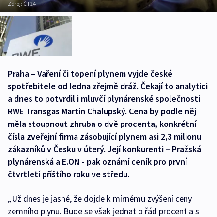
Zdroj:
ČT24
Praha – Vaření či topení plynem vyjde české
spotřebitele od ledna zřejmě dráž. Čekají to analytici
a dnes to potvrdil i mluvčí plynárenské společnosti
RWE Transgas Martin Chalupský. Cena by podle něj
měla stoupnout zhruba o dvě procenta, konkrétní
čísla zveřejní firma zásobující plynem asi 2,3 milionu
zákazníků v Česku v úterý. Její konkurenti – Pražská
plynárenská a E.ON - pak oznámí ceník pro první
čtvrtletí příštího roku ve středu.
„Už dnes je jasné, že dojde k mírnému zvýšení ceny
zemního plynu. Bude se však jednat o řád procent a s