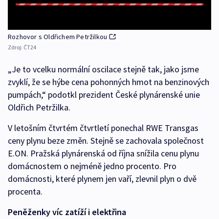
Rozhovor s Oldřichem Petržilkou
Zdroj:
ČT24
„Je to vcelku normální oscilace stejně tak, jako jsme
zvyklí, že se hýbe cena pohonných hmot na benzinových
pumpách,“ podotkl prezident České plynárenské unie
Oldřich Petržilka.
V letošním čtvrtém čtvrtletí ponechal RWE Transgas
ceny plynu beze změn. Stejně se zachovala společnost
E.ON. Pražská plynárenská od října snížila cenu plynu
domácnostem o nejméně jedno procento. Pro
domácnosti, které plynem jen vaří, zlevnil plyn o dvě
procenta.
Peněženky víc zatíží i elektřina