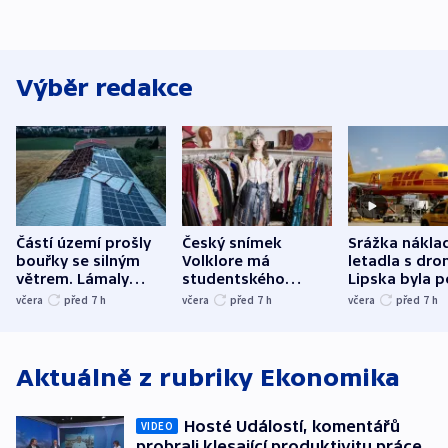
Výběr redakce
Částí území prošly
Český snímek
Srážka nákla
bouřky se silným
Volklore má
letadla s dr
větrem. Lámaly
studentského
Lipska byla p
stromy a poničily
Oscara, zabojuje o
německého mi
včera
před 7
h
včera
před 7
h
včera
před 7
h
střechu
cenu za krátký film
hybridní útok
Aktuálně z rubriky
Ekonomika
Hosté Událostí, komentářů
VIDEO
probrali klesající produktivitu práce