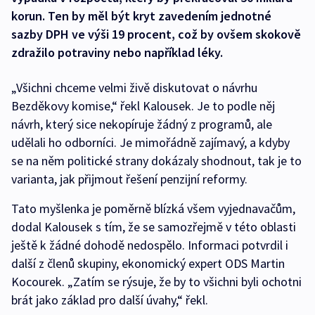
korun. Ten by měl být kryt zavedením jednotné
sazby DPH ve výši 19 procent, což by ovšem skokově
zdražilo potraviny nebo například léky.
„Všichni chceme velmi živě diskutovat o návrhu
Bezděkovy komise,“ řekl Kalousek. Je to podle něj
návrh, který sice nekopíruje žádný z programů, ale
udělali ho odborníci. Je mimořádně zajímavý, a kdyby
se na něm politické strany dokázaly shodnout, tak je to
varianta, jak přijmout řešení penzijní reformy.
Tato myšlenka je poměrně blízká všem vyjednavačům,
dodal Kalousek s tím, že se samozřejmě v této oblasti
ještě k žádné dohodě nedospělo. Informaci potvrdil i
další z členů skupiny, ekonomický expert ODS Martin
Kocourek. „Zatím se rýsuje, že by to všichni byli ochotni
brát jako základ pro další úvahy,“ řekl.