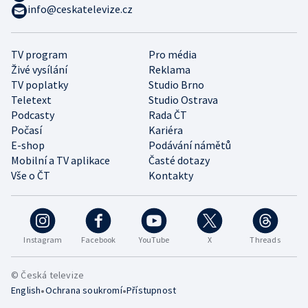
info@ceskatelevize.cz
TV program
Pro média
Živé vysílání
Reklama
TV poplatky
Studio Brno
Teletext
Studio Ostrava
Podcasty
Rada ČT
Počasí
Kariéra
E-shop
Podávání námětů
Mobilní a TV aplikace
Časté dotazy
Vše o ČT
Kontakty
Instagram
Facebook
YouTube
X
Threads
© Česká televize
•
•
English
Ochrana soukromí
Přístupnost