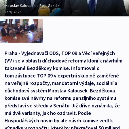
Miroslav Kalousek a Petr Gazdík
Zdroj:
ČT24
Praha - Vyjednavači ODS, TOP 09 a Věcí veřejných
(VV) se v oblasti důchodové reformy kloní k návrhům
takzvané Bezděkovy komise. Informoval o
tom zástupce TOP 09 v expertní skupině zaměřené
na veřejné rozpočty, mandatorní výdaje, sociální a
důchodový systém Miroslav Kalousek. Bezděkova
komise své návrhy na reformu penzijního systému
představí ve středu v Senátu. Již dříve oznámila, že
má dvě varianty, jak ho ozdravit. Podle
Hospodářských novin by ale návrh komise vedl k
výpadku v rozpočtu, který by překračoval 50 miliard