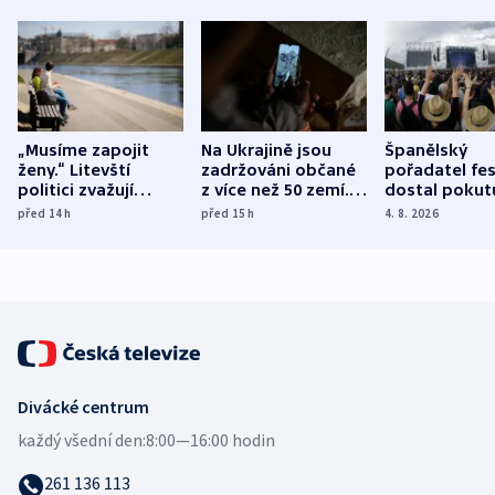
„Musíme zapojit
Na Ukrajině jsou
Španělský
ženy.“ Litevští
zadržováni občané
pořadatel fes
politici zvažují
z více než 50 zemí.
dostal pokut
dohodu o
Bojovali na straně
nekalé prakti
před 14
h
před 15
h
4. 8. 2026
demografii
Ruska
Divácké centrum
každý všední den:
8:00—16:00 hodin
261 136 113