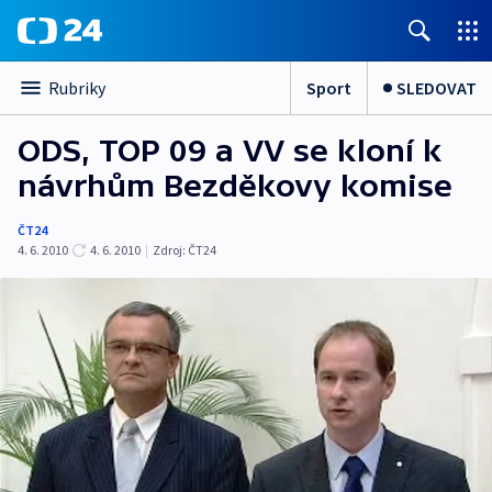
Sport
SLEDOVAT
Rubriky
ODS, TOP 09 a VV se kloní k
návrhům Bezděkovy komise
ČT24
4. 6. 2010
4. 6. 2010
|
Zdroj:
ČT24