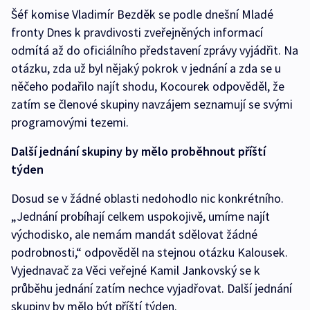
Šéf komise Vladimír Bezděk se podle dnešní Mladé
fronty Dnes k pravdivosti zveřejněných informací
odmítá až do oficiálního představení zprávy vyjádřit. Na
otázku, zda už byl nějaký pokrok v jednání a zda se u
něčeho podařilo najít shodu, Kocourek odpověděl, že
zatím se členové skupiny navzájem seznamují se svými
programovými tezemi.
Další jednání skupiny by mělo proběhnout příští
týden
Dosud se v žádné oblasti nedohodlo nic konkrétního.
„Jednání probíhají celkem uspokojivě, umíme najít
východisko, ale nemám mandát sdělovat žádné
podrobnosti,“ odpověděl na stejnou otázku Kalousek.
Vyjednavač za Věci veřejné Kamil Jankovský se k
průběhu jednání zatím nechce vyjadřovat. Další jednání
skupiny by mělo být příští týden.