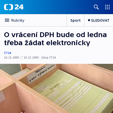
Sport
SLEDOVAT
Rubriky
O vrácení DPH bude od ledna
třeba žádat elektronicky
ČT24
10. 12. 2009
10. 12. 2009
|
Zdroj:
ČT24