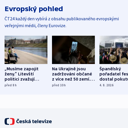
Evropský pohled
ČT24 každý den vybírá z obsahu publikovaného evropskými
veřejnými médii, členy Eurovize.
„Musíme zapojit
Na Ukrajině jsou
Španělský
ženy.“ Litevští
zadržováni občané
pořadatel fes
politici zvažují
z více než 50 zemí.
dostal pokut
dohodu o
Bojovali na straně
nekalé prakti
před 8
h
před 10
h
4. 8. 2026
demografii
Ruska