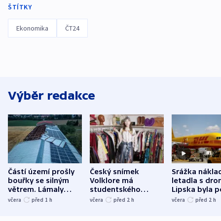
ŠTÍTKY
Ekonomika
ČT24
Výběr redakce
Částí území prošly
Český snímek
Srážka nákla
bouřky se silným
Volklore má
letadla s dr
větrem. Lámaly
studentského
Lipska byla p
stromy a poničily
Oscara, zabojuje o
německého mi
včera
před 1
h
včera
před 2
h
včera
před 2
h
střechu
cenu za krátký film
hybridní útok