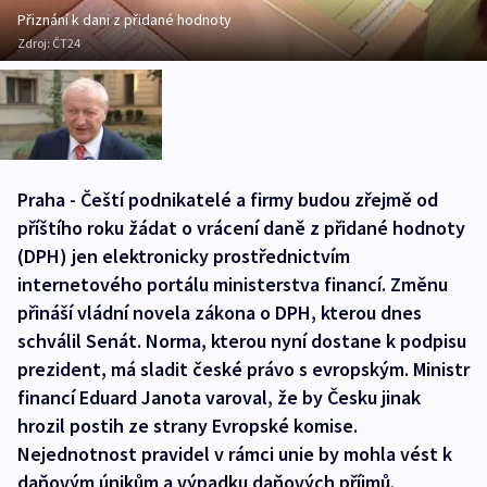
Přiznání k dani z přidané hodnoty
Zdroj:
ČT24
Praha - Čeští podnikatelé a firmy budou zřejmě od
příštího roku žádat o vrácení daně z přidané hodnoty
(DPH) jen elektronicky prostřednictvím
internetového portálu ministerstva financí. Změnu
přináší vládní novela zákona o DPH, kterou dnes
schválil Senát. Norma, kterou nyní dostane k podpisu
prezident, má sladit české právo s evropským. Ministr
financí Eduard Janota varoval, že by Česku jinak
hrozil postih ze strany Evropské komise.
Nejednotnost pravidel v rámci unie by mohla vést k
daňovým únikům a výpadku daňových příjmů.