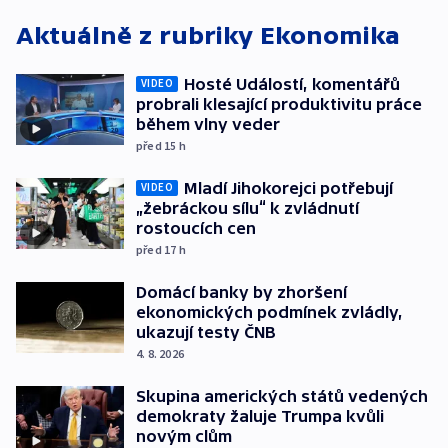
Aktuálně z rubriky
Ekonomika
Hosté Událostí, komentářů
VIDEO
probrali klesající produktivitu práce
během vlny veder
před 15
h
Mladí Jihokorejci potřebují
VIDEO
„žebráckou sílu“ k zvládnutí
rostoucích cen
před 17
h
Domácí banky by zhoršení
ekonomických podmínek zvládly,
ukazují testy ČNB
4. 8. 2026
Skupina amerických států vedených
demokraty žaluje Trumpa kvůli
novým clům