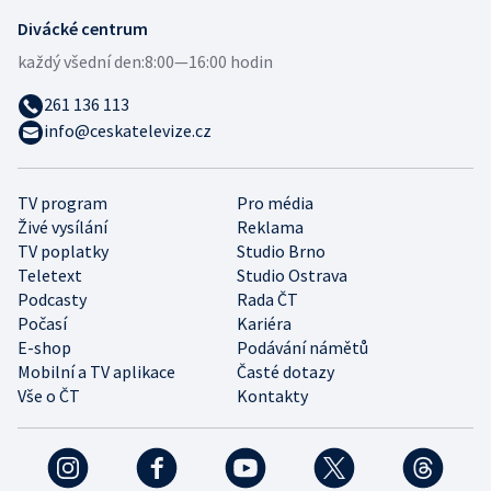
Divácké centrum
každý všední den:
8:00—16:00 hodin
261 136 113
info@ceskatelevize.cz
TV program
Pro média
Živé vysílání
Reklama
TV poplatky
Studio Brno
Teletext
Studio Ostrava
Podcasty
Rada ČT
Počasí
Kariéra
E-shop
Podávání námětů
Mobilní a TV aplikace
Časté dotazy
Vše o ČT
Kontakty