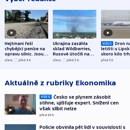
Hejtmani řeší
Ukrajina zasáhla
Dron n
VIDEO
chybějící peníze na
sklad Wildberries,
letišti u Lips
opravu silnic. Jsou
Rusové útočili na
skoro kilo trh
nenárokové, namítá
trh, hasiče či
indicie ukazuj
včera
před 4
h
včera
před 5
h
před 5
h
ministerstvo
stadion
Rusko
Aktuálně z rubriky
Ekonomika
Česko se plynem zásobit
VIDEO
stihne, ujišťuje expert. Snížení cen
však slíbit nelze
před 10
h
Policie obvinila pět lidí v souvislosti s