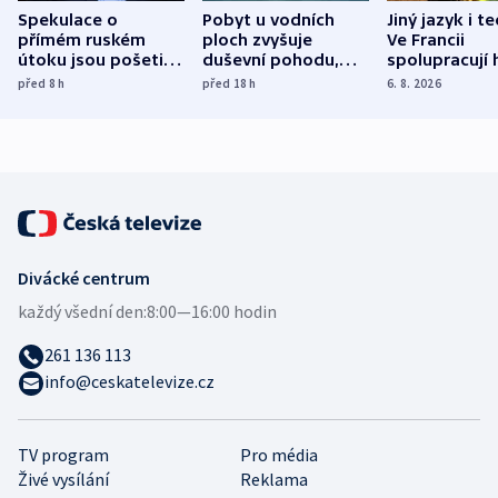
Spekulace o
Pobyt u vodních
Jiný jazyk i t
přímém ruském
ploch zvyšuje
Ve Francii
útoku jsou pošetilé,
duševní pohodu,
spolupracují h
míní estonský
ukázala
různých zemí
před 8
h
před 18
h
6. 8. 2026
bezpečnostní
mezinárodní studie
expert
Divácké centrum
každý všední den:
8:00—16:00 hodin
261 136 113
info@ceskatelevize.cz
TV program
Pro média
Živé vysílání
Reklama