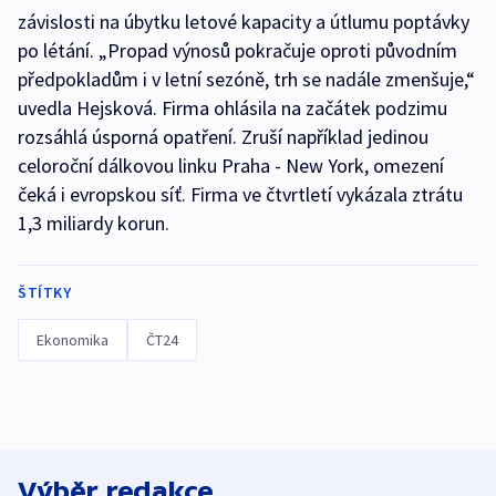
závislosti na úbytku letové kapacity a útlumu poptávky
po létání. „Propad výnosů pokračuje oproti původním
předpokladům i v letní sezóně, trh se nadále zmenšuje,“
uvedla Hejsková. Firma ohlásila na začátek podzimu
rozsáhlá úsporná opatření. Zruší například jedinou
celoroční dálkovou linku Praha - New York, omezení
čeká i evropskou síť. Firma ve čtvrtletí vykázala ztrátu
1,3 miliardy korun.
ŠTÍTKY
Ekonomika
ČT24
Výběr redakce