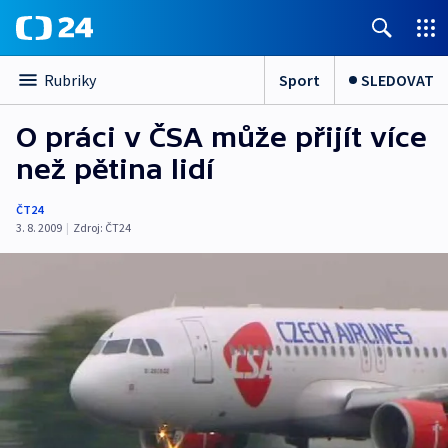
Sport
SLEDOVAT
Rubriky
O práci v ČSA může přijít více
než pětina lidí
ČT24
3. 8. 2009
|
Zdroj:
ČT24