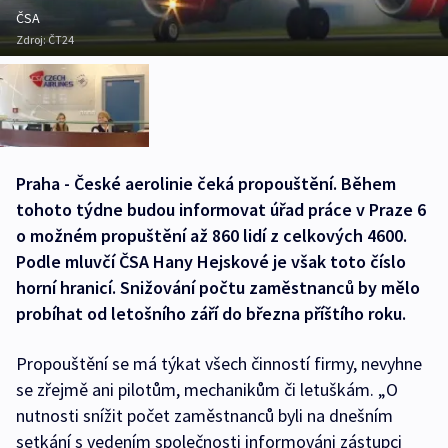
ČSA
Zdroj:
ČT24
Praha - České aerolinie čeká propouštění. Během
tohoto týdne budou informovat úřad práce v Praze 6
o možném propuštění až 860 lidí z celkových 4600.
Podle mluvčí ČSA Hany Hejskové je však toto číslo
horní hranicí. Snižování počtu zaměstnanců by mělo
probíhat od letošního září do března příštího roku.
Propouštění se má týkat všech činností firmy, nevyhne
se zřejmě ani pilotům, mechanikům či letuškám. „O
nutnosti snížit počet zaměstnanců byli na dnešním
setkání s vedením společnosti informováni zástupci