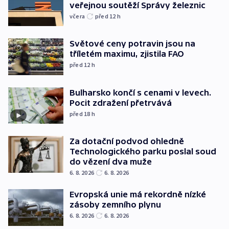
veřejnou soutěží Správy železnic
včera
před 12
h
Světové ceny potravin jsou na
tříletém maximu, zjistila FAO
před 12
h
Bulharsko končí s cenami v levech.
Pocit zdražení přetrvává
před 18
h
Za dotační podvod ohledně
Technologického parku poslal soud
do vězení dva muže
6. 8. 2026
6. 8. 2026
Evropská unie má rekordně nízké
zásoby zemního plynu
6. 8. 2026
6. 8. 2026