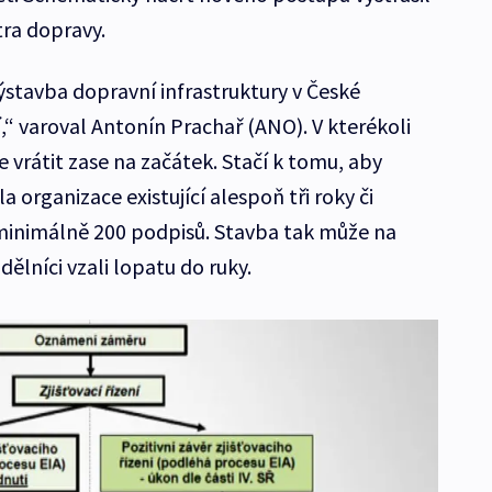
tra dopravy.
 výstavba dopravní infrastruktury v České
,“ varoval Antonín Prachař (ANO). V kterékoli
e vrátit zase na začátek. Stačí k tomu, aby
a organizace existující alespoň tři roky či
á minimálně 200 podpisů. Stavba tak může na
dělníci vzali lopatu do ruky.