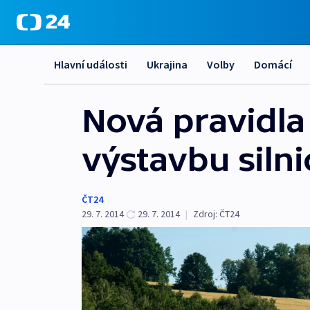
Hlavní události
Ukrajina
Volby
Domácí
Nová pravidla
výstavbu silni
ČT24
29. 7. 2014
29. 7. 2014
|
Zdroj:
ČT24