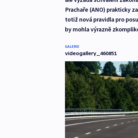
Prachaře (ANO) prakticky za
totiž nová pravidla pro posu
by mohla výrazně zkompliko
GALERIE
videogallery_460851