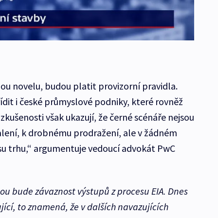
ou novelu, budou platit provizorní pravidla.
ídit i české průmyslové podniky, které rovněž
 zkušenosti však ukazují, že černé scénáře nejsou
alení, k drobnému prodražení, ale v žádném
su trhu,“ argumentuje vedoucí advokát PwC
nou bude závaznost výstupů z procesu EIA. Dnes
ící, to znamená, že v dalších navazujících