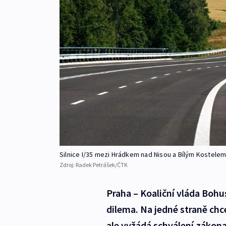
Silnice I/35 mezi Hrádkem nad Nisou a Bílým Kostele
Zdroj:
Radek Petrášek/ČTK
Praha – Koaliční vláda Bohu
dilema. Na jedné straně chce
ale vyžádá schválení zákona