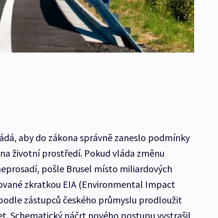
ádá, aby do zákona správně zaneslo podmínky
 na životní prostředí. Pokud vláda změnu
 neprosadí, pošle Brusel místo miliardových
čované zkratkou EIA (Environmental Impact
odle zástupců českého průmyslu prodloužit
let. Schematický náčrt nového postupu vystrašil