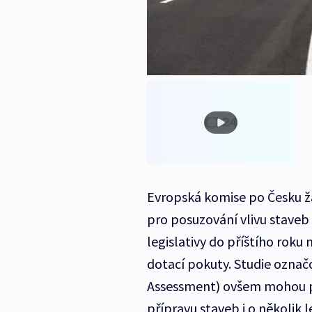
Evropská komise po Česku ž
pro posuzování vlivu staveb
legislativy do příštího roku
dotací pokuty. Studie ozna
Assessment) ovšem mohou p
přípravu staveb i o několik 