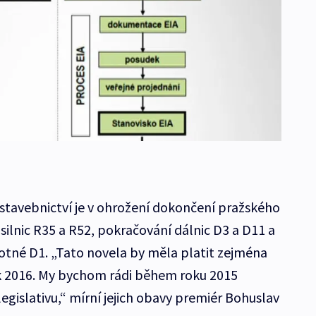
stavebnictví je v ohrožení dokončení pražského
silnic R35 a R52, pokračování dálnic D3 a D11 a
otné D1. „Tato novela by měla platit zejména
k 2016. My bychom rádi během roku 2015
gislativu,“ mírní jejich obavy premiér Bohuslav