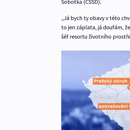
Sobotka (ČSSD).
„Já bych ty obavy v této chví
to jen záplata, já doufám, ž
šéf resortu životního prostř