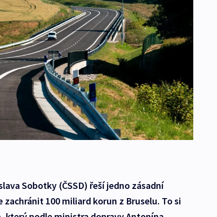
m
slava Sobotky (ČSSD) řeší jedno zásadní
 zachránit 100 miliard korun z Bruselu. To si
, který podle ministra dopravy Antonína