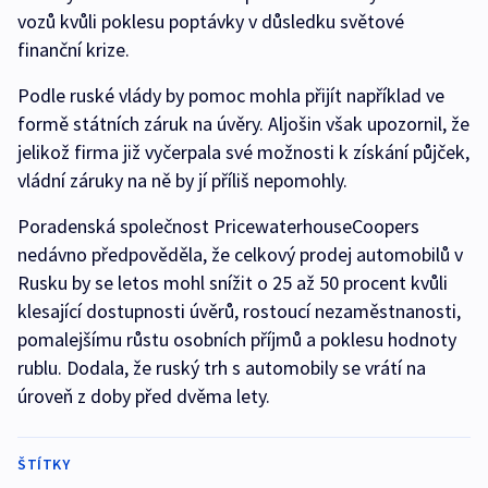
vozů kvůli poklesu poptávky v důsledku světové
finanční krize.
Podle ruské vlády by pomoc mohla přijít například ve
formě státních záruk na úvěry. Aljošin však upozornil, že
jelikož firma již vyčerpala své možnosti k získání půjček,
vládní záruky na ně by jí příliš nepomohly.
Poradenská společnost PricewaterhouseCoopers
nedávno předpověděla, že celkový prodej automobilů v
Rusku by se letos mohl snížit o 25 až 50 procent kvůli
klesající dostupnosti úvěrů, rostoucí nezaměstnanosti,
pomalejšímu růstu osobních příjmů a poklesu hodnoty
rublu. Dodala, že ruský trh s automobily se vrátí na
úroveň z doby před dvěma lety.
ŠTÍTKY