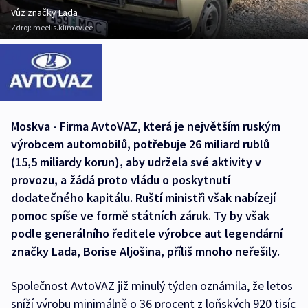
Vůz značky Lada
Zdroj:
meelis.klimov.ee
Moskva - Firma AvtoVAZ, která je největším ruským
výrobcem automobilů, potřebuje 26 miliard rublů
(15,5 miliardy korun), aby udržela své aktivity v
provozu, a žádá proto vládu o poskytnutí
dodatečného kapitálu. Ruští ministři však nabízejí
pomoc spíše ve formě státních záruk. Ty by však
podle generálního ředitele výrobce aut legendární
značky Lada, Borise Aljošina, příliš mnoho neřešily.
Společnost AvtoVAZ již minulý týden oznámila, že letos
sníží výrobu minimálně o 36 procent z loňských 920 tisíc