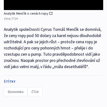
Analytik Menčík o cenách ropy
Zdroj:
ČT24
Analytik společnosti Cyrrus Tomáš Menčík se domnívá,
že ceny ropy pod 50 dolary za barel nejsou dlouhodobě
udržitelné. A pak se jejich růst – protože cena ropy je
rozhodující pro ceny pohonných hmot – přelije i do
vzestupu cen u pump. Tuto pravděpodobnost vidí jako
značnou. Naopak prostor pro přechodné zlevňování už
vidí jako velmi malý, v řádu „mála desetihaléřů“.
ŠTÍTKY
Ekonomika
ČT24