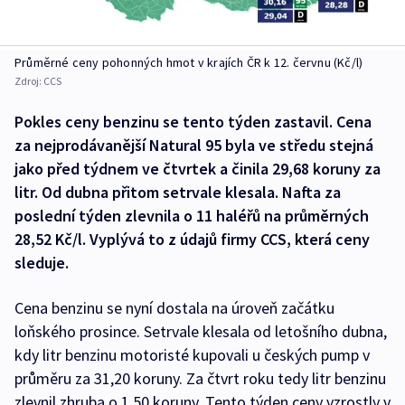
Průměrné ceny pohonných hmot v krajích ČR k 12. červnu (Kč/l)
Zdroj:
CCS
Pokles ceny benzinu se tento týden zastavil. Cena
za nejprodávanější Natural 95 byla ve středu stejná
jako před týdnem ve čtvrtek a činila 29,68 koruny za
litr. Od dubna přitom setrvale klesala. Nafta za
poslední týden zlevnila o 11 haléřů na průměrných
28,52 Kč/l. Vyplývá to z údajů firmy CCS, která ceny
sleduje.
Cena benzinu se nyní dostala na úroveň začátku
loňského prosince. Setrvale klesala od letošního dubna,
kdy litr benzinu motoristé kupovali u českých pump v
průměru za 31,20 koruny. Za čtvrt roku tedy litr benzinu
zlevnil zhruba o 1,50 koruny. Tento týden ceny vzrostly v