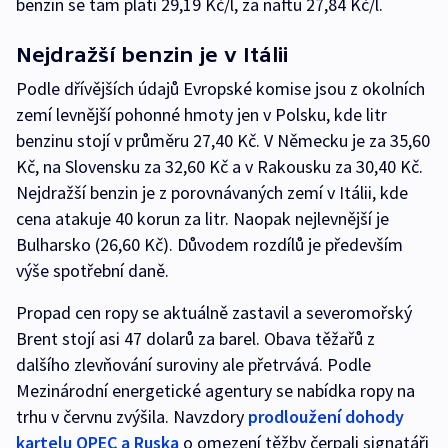
benzin se tam platí 29,19 Kč/l, za naftu 27,84 Kč/l.
Nejdražší benzin je v Itálii
Podle dřívějších údajů Evropské komise jsou z okolních
zemí levnější pohonné hmoty jen v Polsku, kde litr
benzinu stojí v průměru 27,40 Kč. V Německu je za 35,60
Kč, na Slovensku za 32,60 Kč a v Rakousku za 30,40 Kč.
Nejdražší benzin je z porovnávaných zemí v Itálii, kde
cena atakuje 40 korun za litr. Naopak nejlevnější je
Bulharsko (26,60 Kč). Důvodem rozdílů je především
výše spotřební daně.
Propad cen ropy se aktuálně zastavil a severomořský
Brent stojí asi 47 dolarů za barel. Obava těžařů z
dalšího zlevňování suroviny ale přetrvává. Podle
Mezinárodní energetické agentury se nabídka ropy na
trhu v červnu zvýšila. Navzdory
prodloužení dohody
kartelu OPEC a Ruska
o omezení těžby čerpali signatáři