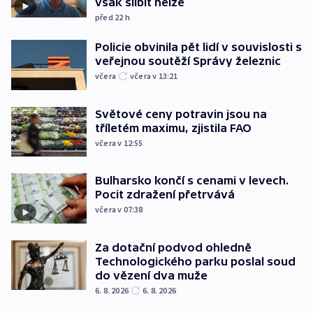
však slíbit nelze
před 22
h
Policie obvinila pět lidí v souvislosti s
veřejnou soutěží Správy železnic
včera
včera v 13:21
Světové ceny potravin jsou na
tříletém maximu, zjistila FAO
včera v 12:55
Bulharsko končí s cenami v levech.
Pocit zdražení přetrvává
včera v 07:38
Za dotační podvod ohledně
Technologického parku poslal soud
do vězení dva muže
6. 8. 2026
6. 8. 2026