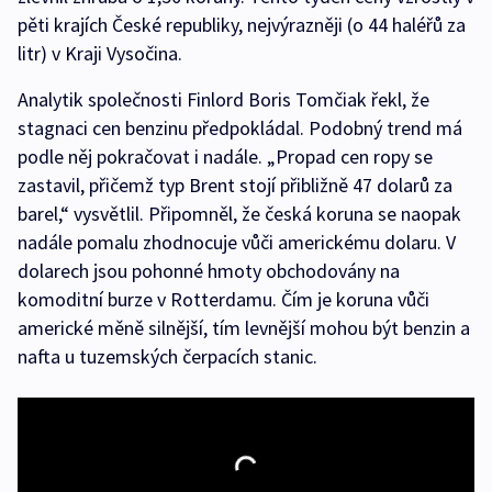
pěti krajích České republiky, nejvýrazněji (o 44 haléřů za
litr) v Kraji Vysočina.
Analytik společnosti Finlord Boris Tomčiak řekl, že
stagnaci cen benzinu předpokládal. Podobný trend má
podle něj pokračovat i nadále. „Propad cen ropy se
zastavil, přičemž typ Brent stojí přibližně 47 dolarů za
barel,“ vysvětlil. Připomněl, že česká koruna se naopak
nadále pomalu zhodnocuje vůči americkému dolaru. V
dolarech jsou pohonné hmoty obchodovány na
komoditní burze v Rotterdamu. Čím je koruna vůči
americké měně silnější, tím levnější mohou být benzin a
nafta u tuzemských čerpacích stanic.