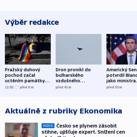
Výběr redakce
Pražský duhový
Dron pronikl do
Americký Sen
pochod začal
bulharského
potvrdil Blan
uctěním památky
vzdušného
jako ministra
obětí berlínského
prostoru,
spravedlnost
12:02
před 8
m
před 41
m
před 53
m
útoku
explodoval kilometr
od plynovodu
Aktuálně z rubriky
Ekonomika
Česko se plynem zásobit
VIDEO
stihne, ujišťuje expert. Snížení cen