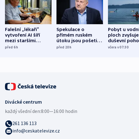
Falešní „lékaři“
Spekulace o
Pobyt u vodn
vytvoření AI šíří
přímém ruském
ploch zvyšuje
mezi staršími
útoku jsou pošetilé,
duševní poho
Poláky nebezpečné
míní estonský
ukázala
před 6
h
před 20
h
včera v 07:30
zdravotní rady
bezpečnostní
mezinárodní 
expert
Divácké centrum
každý všední den:
8:00—16:00 hodin
261 136 113
info@ceskatelevize.cz