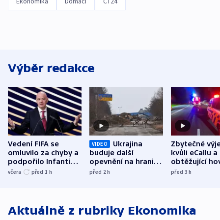
Ekonomika
Domácí
ČT24
Výběr redakce
Vedení FIFA se
Ukrajina
Zbytečné výj
VIDEO
omluvilo za chyby a
buduje další
kvůli eCallu a
podpořilo Infantina.
opevnění na hranici
obtěžující ho
UEFA trvá na
s Běloruskem
zdržují záchr
včera
před 1
h
před 2
h
před 3
h
bojkotu
Aktuálně z rubriky
Ekonomika