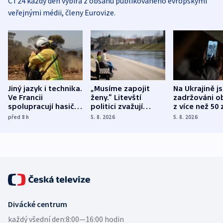
ČT24 každý den vybírá z obsahu publikovaného evropskými
veřejnými médii, členy Eurovize.
Jiný jazyk i technika.
„Musíme zapojit
Na Ukrajině j
Ve Francii
ženy.“ Litevští
zadržováni o
spolupracují hasiči z
politici zvažují
z více než 50 
různých zemí
dohodu o
Bojovali na s
před 8
h
5. 8. 2026
5. 8. 2026
demografii
Ruska
Divácké centrum
každý všední den:
8:00—16:00 hodin