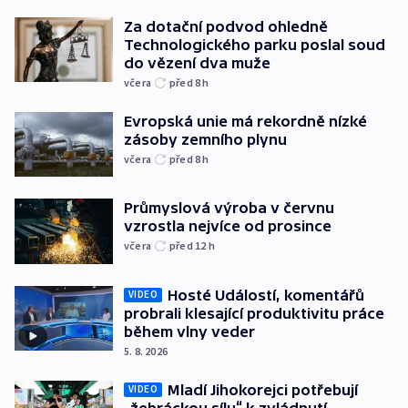
Za dotační podvod ohledně
Technologického parku poslal soud
do vězení dva muže
včera
před 8
h
Evropská unie má rekordně nízké
zásoby zemního plynu
včera
před 8
h
Průmyslová výroba v červnu
vzrostla nejvíce od prosince
včera
před 12
h
Hosté Událostí, komentářů
VIDEO
probrali klesající produktivitu práce
během vlny veder
5. 8. 2026
Mladí Jihokorejci potřebují
VIDEO
„žebráckou sílu“ k zvládnutí