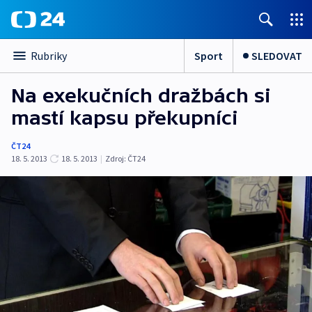
Sport
SLEDOVAT
Rubriky
Na exekučních dražbách si
mastí kapsu překupníci
ČT24
18. 5. 2013
18. 5. 2013
|
Zdroj:
ČT24