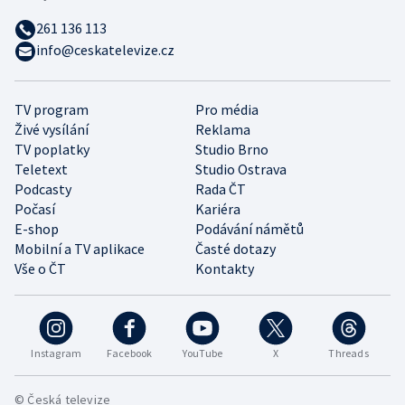
261 136 113
info@ceskatelevize.cz
TV program
Pro média
Živé vysílání
Reklama
TV poplatky
Studio Brno
Teletext
Studio Ostrava
Podcasty
Rada ČT
Počasí
Kariéra
E-shop
Podávání námětů
Mobilní a TV aplikace
Časté dotazy
Vše o ČT
Kontakty
Instagram
Facebook
YouTube
X
Threads
© Česká televize