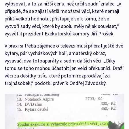
vylosovat, a to za nižší cenu, než určil soudní znalec. „V
případě, že se zajistí větší množství věcí, které nemají
příliš velkou hodnotu, přistupuje se k tomu, že se
vytvoří sady věcí, které by spolu měly nějak souviset,“
vysvětlil prezident Exekutorské komory Jiří Prošek.
V praxi si třeba zájemce o televizi musí přibrat ještě dvě
kytary, pár vycházkových holí, amatérský obraz,
vysavač, dva fotoaparáty a sedm dalších věcí. „Díky
tomu se toho mohou účastnit jen velcí překupníci. Draží
věci za desítky tisíc, které potom rozprodávají za
trojnásobek,“ podotkl právník Ondřej Závodský.