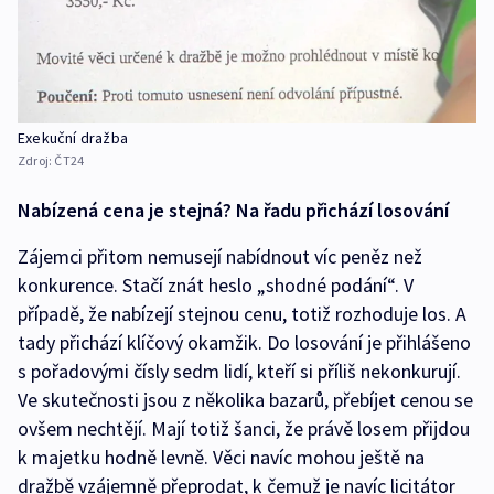
Exekuční dražba
Zdroj:
ČT24
Nabízená cena je stejná? Na řadu přichází losování
Zájemci přitom nemusejí nabídnout víc peněz než
konkurence. Stačí znát heslo „shodné podání“. V
případě, že nabízejí stejnou cenu, totiž rozhoduje los. A
tady přichází klíčový okamžik. Do losování je přihlášeno
s pořadovými čísly sedm lidí, kteří si příliš nekonkurují.
Ve skutečnosti jsou z několika bazarů, přebíjet cenou se
ovšem nechtějí. Mají totiž šanci, že právě losem přijdou
k majetku hodně levně. Věci navíc mohou ještě na
dražbě vzájemně přeprodat, k čemuž je navíc licitátor