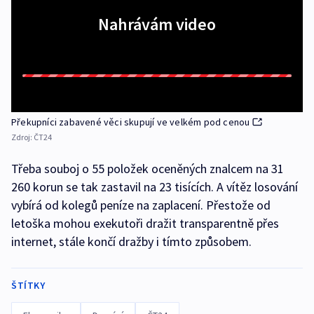
Nahrávám video
Překupníci zabavené věci skupují ve velkém pod cenou
Zdroj:
ČT24
Třeba souboj o 55 položek oceněných znalcem na 31
260 korun se tak zastavil na 23 tisících. A vítěz losování
vybírá od kolegů peníze na zaplacení. Přestože od
letoška mohou exekutoři dražit transparentně přes
internet, stále končí dražby i tímto způsobem.
ŠTÍTKY