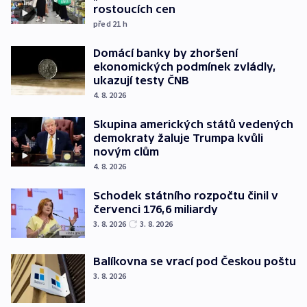
rostoucích cen
před 21
h
Domácí banky by zhoršení
ekonomických podmínek zvládly,
ukazují testy ČNB
4. 8. 2026
Skupina amerických států vedených
demokraty žaluje Trumpa kvůli
novým clům
4. 8. 2026
Schodek státního rozpočtu činil v
červenci 176,6 miliardy
3. 8. 2026
3. 8. 2026
Balíkovna se vrací pod Českou poštu
3. 8. 2026