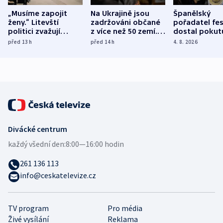
„Musíme zapojit
Na Ukrajině jsou
Španělský
ženy.“ Litevští
zadržováni občané
pořadatel fes
politici zvažují
z více než 50 zemí.
dostal pokut
dohodu o
Bojovali na straně
nekalé prakti
před 13
h
před 14
h
4. 8. 2026
demografii
Ruska
Divácké centrum
každý všední den:
8:00—16:00 hodin
261 136 113
info@ceskatelevize.cz
TV program
Pro média
Živé vysílání
Reklama