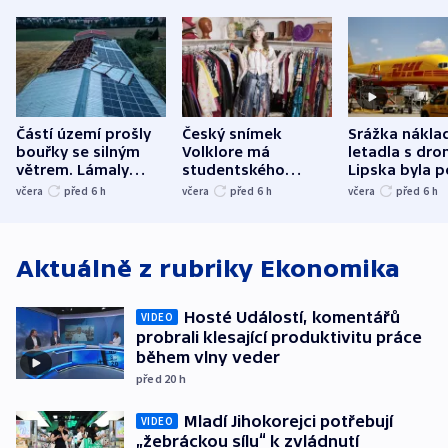
Částí území prošly
Český snímek
Srážka nákla
bouřky se silným
Volklore má
letadla s dr
větrem. Lámaly
studentského
Lipska byla p
stromy a poničily
Oscara, zabojuje o
německého mi
včera
před 6
h
včera
před 6
h
včera
před 6
h
střechu
cenu za krátký film
hybridní útok
Aktuálně z rubriky
Ekonomika
Hosté Událostí, komentářů
VIDEO
probrali klesající produktivitu práce
během vlny veder
před 20
h
Mladí Jihokorejci potřebují
VIDEO
„žebráckou sílu“ k zvládnutí