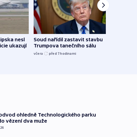
Lipska nesl
Soud nařídil zastavit stavbu
Žido
icie ukazují
Trumpova tanečního sálu
břehu
kriti
včera
před 7
hodinami
před 7
podvod ohledně Technologického parku
do vězení dva muže
026