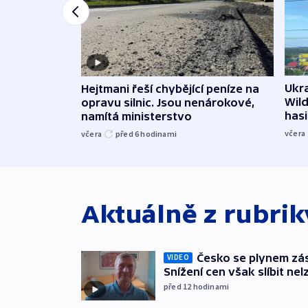
Ukra
Hejtmani řeší chybějící peníze na
Wild
opravu silnic. Jsou nenárokové,
hasi
namítá ministerstvo
včera
včera
před 6
hodinami
Aktuálně z rubri
Česko se plynem záso
VIDEO
Snížení cen však slíbit nel
před 12
hodinami