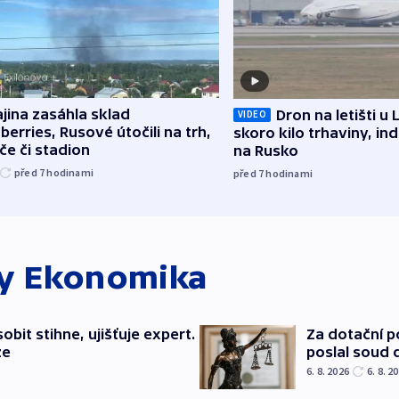
jina zasáhla sklad
Dron na letišti u 
VIDEO
berries, Rusové útočili na trh,
skoro kilo trhaviny, ind
če či stadion
na Rusko
před 7
hodinami
před 7
hodinami
ky
Ekonomika
bit stihne, ujišťuje expert.
Za dotační 
ze
poslal soud 
6. 8. 2026
6. 8. 2