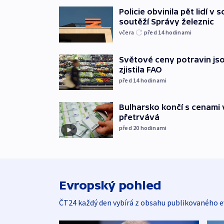
Policie obvinila pět lidí v 
soutěží Správy železnic
včera
před 14
hodinami
Světové ceny potravin jso
zjistila FAO
před 14
hodinami
Bulharsko končí s cenami 
přetrvává
před 20
hodinami
Evropský pohled
ČT24 každý den vybírá z obsahu publikovaného e