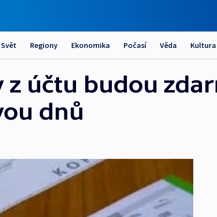
Svět
Regiony
Ekonomika
Počasí
Věda
Kultura
y z účtu budou zda
vou dnů