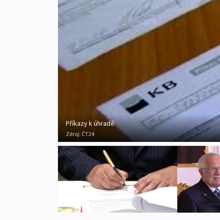
Příkazy k úhradě
Zdroj:
ČT24