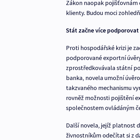
Zákon naopak pojišťovnám dá
klienty. Budou moci zohledň
Stát začne více podporovat
Proti hospodářské krizi je 
podporované exportní úvěr
zprostředkovávala státní p
banka, novela umožní úvěr
takzvaného mechanismu vyro
rovněž možnosti pojištění e
společnostem ovládáným če
Další novela, jejíž platnos
živnostníkům odečítat si z d