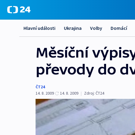
Hlavní události
Ukrajina
Volby
Domácí
Měsíční výpis
převody do d
ČT24
14. 8. 2009
14. 8. 2009
|
Zdroj:
ČT24