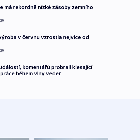
ie má rekordně nízké zásoby zemního
026
ýroba v červnu vzrostla nejvíce od
026
dálostí, komentářů probrali klesající
 práce během vlny veder