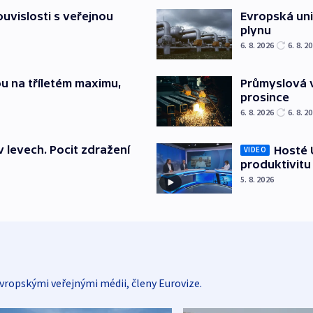
souvislosti s veřejnou
Evropská un
plynu
6. 8. 2026
6. 8. 2
u na tříletém maximu,
Průmyslová v
prosince
6. 8. 2026
6. 8. 2
v levech. Pocit zdražení
Hosté U
VIDEO
produktivitu
5. 8. 2026
vropskými veřejnými médii, členy Eurovize.