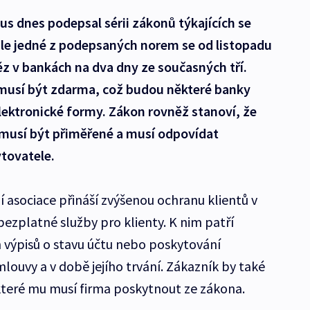
us dnes podepsal sérii zákonů týkajících se
odle jedné z podepsaných norem se od listopadu
ěz v bankách na dva dny ze současných tří.
 musí být zdarma, což budou některé banky
elektronické formy. Zákon rovněž stanoví, že
musí být přiměřené a musí odpovídat
tovatele.
asociace přináší zvýšenou ochranu klientů v
bezplatné služby pro klienty. K nim patří
h výpisů o stavu účtu nebo poskytování
louvy a v době jejího trvání. Zákazník by také
které mu musí firma poskytnout ze zákona.