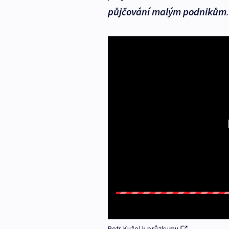
půjčování malým podnikům
.
Petr Kužel k průzkumu