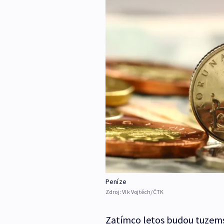
Peníze
Zdroj:
Vlk Vojtěch/ČTK
Zatímco letos budou tuzems