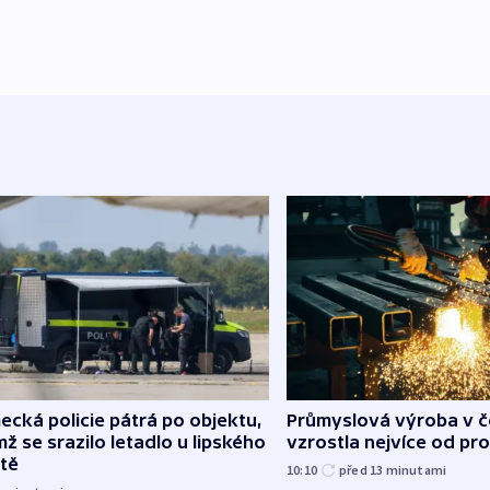
cká policie pátrá po objektu,
Průmyslová výroba v 
mž se srazilo letadlo u lipského
vzrostla nejvíce od pr
ště
10:10
před 13
minutami