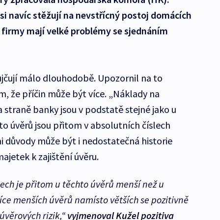
si navíc stěžují na nevstřícný postoj domácích
 firmy mají velké problémy se sjednáním
čují málo dlouhodobě. Upozornil na to
m, že příčin může být více. „Náklady na
 straně banky jsou v podstatě stejné jako u
to úvěrů jsou přitom v absolutních číslech
mi důvody může být i nedostatečná historie
jetek k zajištění úvěru.
lech je přitom u těchto úvěrů menší než u
více menších úvěrů namísto větších se pozitivně
úvěrových rizik,“
vyjmenoval Kužel pozitiva