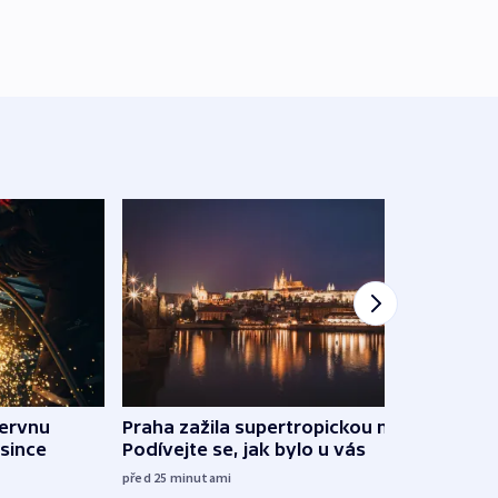
červnu
Praha zažila supertropickou noc.
Pauz
osince
Podívejte se, jak bylo u vás
hran
před 25
minutami
před 1