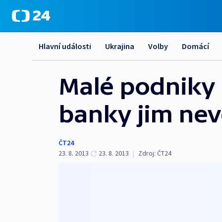
Hlavní události
Ukrajina
Volby
Domácí
Malé podniky 
banky jim nev
ČT24
23. 8. 2013
23. 8. 2013
|
Zdroj:
ČT24