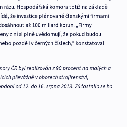
ím rázu. Hospodářská komora totiž na základě
dá, že investice plánované členskými firmami
sáhnout až 100 miliard korun. „Firmy
čeny z ní si plně uvědomují, že pokud budou
 nebo později v černých číslech,“ konstatoval
ry ČR byl realizován z 90 procent na malých a
cích převážně v oborech strojírenství,
bdobí od 12. do 16. srpna 2013. Zúčastnilo se ho