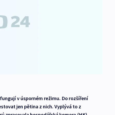
 fungují v úsporném režimu. Do rozšíření
stovat jen pětina z nich. Vyplývá to z
erý zpracovala hospodářská komora (HK).