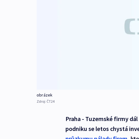
obrázek
Zdroj:
ČT24
Praha - Tuzemské firmy dál
podniku se letos chystá inve
průzkumu nálady firem
, kt