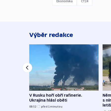
Ekonomika
ČT24
Výběr redakce
V Rusku hoří obří rafinerie.
Něme
Ukrajina hlásí oběti
s ní
leti
08:52
před 1
minutou