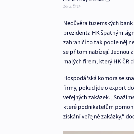
Zdroj:
ČT24
Nedůvěra tuzemských bank v
prezidenta HK špatným sign
zahraničí to tak podle něj n
se přitom nabízejí. Jednou z
malých firem, který HK ČR 
Hospodářská komora se snaž
firmy, pokud jde o export do
veřejných zakázek. „Snažíme
které podnikatelům pomohou
získání veřejné zakázky,“ do