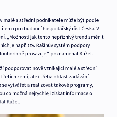
 malé a střední podnikatele může být podle
álem i pro budoucí hospodářský růst Česka. V
ení. „Možnosti jak tento nepříznivý trend změnit
 nich je např. tzv. Rašínův systém podpory
dlouhodobě prosazuje,“ poznamenal Kužel.
í podporovat nově vznikající malé a střední
 třetích zemí, ale i třeba oblast zadávání
 se vytvářet a realizovat takové programy,
 co možná nejrychleji získat informace o
dal Kužel.