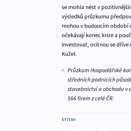
se mohla nést v pozitivnějš
výsledků průzkumu předpoví
mohou v budoucím období do
očekávají konec krize a pou
investovat, ocitnou se dříve
Kužel.
Průzkum Hospodářské komo
středních podnicích působí
stavebnictví a obchodu v o
566 firem z celé ČR.
ŠTÍTKY