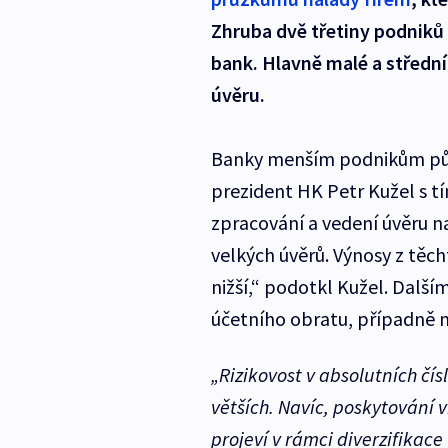
Zhruba dvě třetiny podniků 
bank. Hlavně malé a střední
úvěru.
Banky menším podnikům půj
prezident HK Petr Kužel s tí
zpracování a vedení úvěru na
velkých úvěrů. Výnosy z těch
nižší,“ podotkl Kužel. Další
účetního obratu, případně ma
„Rizikovost v absolutních čís
větších. Navíc, poskytování 
projeví v rámci diverzifikace 