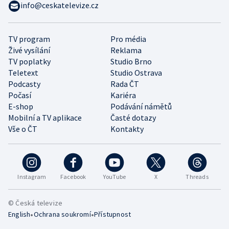
info@ceskatelevize.cz
TV program
Pro média
Živé vysílání
Reklama
TV poplatky
Studio Brno
Teletext
Studio Ostrava
Podcasty
Rada ČT
Počasí
Kariéra
E-shop
Podávání námětů
Mobilní a TV aplikace
Časté dotazy
Vše o ČT
Kontakty
Instagram
Facebook
YouTube
X
Threads
© Česká televize
•
•
English
Ochrana soukromí
Přístupnost