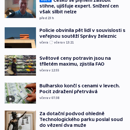
Česko se plynem zásobit
stihne, ujišťuje expert. Snížení cen
však slíbit nelze
před 23
h
Policie obvinila pět lidí v souvislosti s
veřejnou soutěží Správy železnic
včera
včera v 13:21
Světové ceny potravin jsou na
tříletém maximu, zjistila FAO
včera v 12:55
Bulharsko končí s cenami v levech.
Pocit zdražení přetrvává
včera v 07:38
Za dotační podvod ohledně
Technologického parku poslal soud
do vězení dva muže