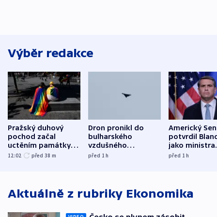
Výběr redakce
Pražský duhový
Dron pronikl do
Americký Sen
pochod začal
bulharského
potvrdil Blan
uctěním památky
vzdušného
jako ministra
obětí berlínského
prostoru,
spravedlnost
12:02
před 38
m
před 1
h
před 1
h
útoku
explodoval kilometr
od plynovodu
Aktuálně z rubriky
Ekonomika
VIDEO