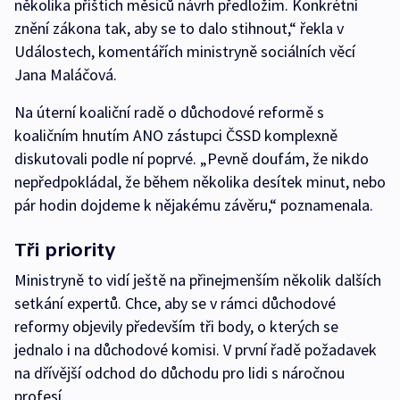
několika příštích měsíců návrh předložím. Konkrétní
znění zákona tak, aby se to dalo stihnout,“ řekla v
Událostech, komentářích ministryně sociálních věcí
Jana Maláčová.
Na úterní koaliční radě o důchodové reformě s
koaličním hnutím ANO zástupci ČSSD komplexně
diskutovali podle ní poprvé. „Pevně doufám, že nikdo
nepředpokládal, že během několika desítek minut, nebo
pár hodin dojdeme k nějakému závěru,“ poznamenala.
Tři priority
Ministryně to vidí ještě na přinejmenším několik dalších
setkání expertů. Chce, aby se v rámci důchodové
reformy objevily především tři body, o kterých se
jednalo i na důchodové komisi. V první řadě požadavek
na dřívější odchod do důchodu pro lidi s náročnou
profesí.