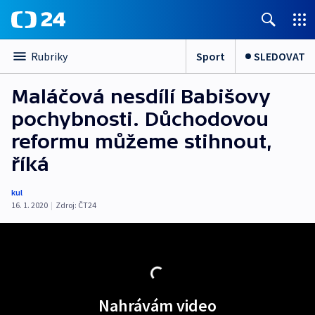
Sport
SLEDOVAT
Rubriky
Maláčová nesdílí Babišovy
pochybnosti. Důchodovou
reformu můžeme stihnout,
říká
kul
16. 1. 2020
|
Zdroj:
ČT24
Nahrávám video