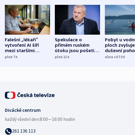
Falešní „lékaři“
Spekulace o
Pobyt u vodn
vytvoření AI šíří
přímém ruském
ploch zvyšuje
mezi staršími
útoku jsou pošetilé,
duševní poho
Poláky nebezpečné
míní estonský
ukázala
před 7
h
před 21
h
včera v 07:30
zdravotní rady
bezpečnostní
mezinárodní 
expert
Divácké centrum
každý všední den:
8:00—16:00 hodin
261 136 113