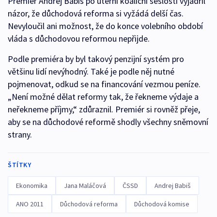
Premiér Andrej Babiš po úterní koaliční sešlosti vyjádřil
názor, že důchodová reforma si vyžádá delší čas.
Nevyloučil ani možnost, že do konce volebního období
vláda s důchodovou reformou nepřijde.
Podle premiéra by byl takový penzijní systém pro
většinu lidí nevýhodný. Také je podle něj nutné
pojmenovat, odkud se na financování vezmou peníze.
„Není možné dělat reformy tak, že řekneme výdaje a
neřekneme příjmy,“ zdůraznil. Premiér si rovněž přeje,
aby se na důchodové reformě shodly všechny sněmovní
strany.
ŠTÍTKY
Ekonomika
Jana Maláčová
ČSSD
Andrej Babiš
ANO 2011
Důchodová reforma
Důchodová komise