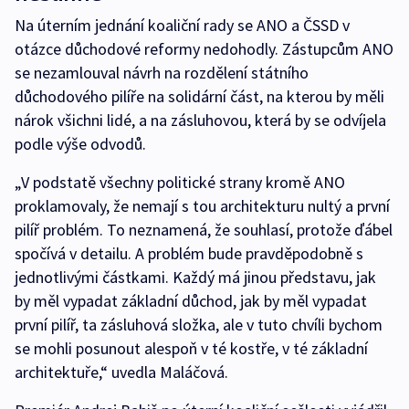
Na úterním jednání koaliční rady se ANO a ČSSD v
otázce důchodové reformy nedohodly. Zástupcům ANO
se nezamlouval návrh na rozdělení státního
důchodového pilíře na solidární část, na kterou by měli
nárok všichni lidé, a na zásluhovou, která by se odvíjela
podle výše odvodů.
„V podstatě všechny politické strany kromě ANO
proklamovaly, že nemají s tou architekturu nultý a první
pilíř problém. To neznamená, že souhlasí, protože ďábel
spočívá v detailu. A problém bude pravděpodobně s
jednotlivými částkami. Každý má jinou představu, jak
by měl vypadat základní důchod, jak by měl vypadat
první pilíř, ta zásluhová složka, ale v tuto chvíli bychom
se mohli posunout alespoň v té kostře, v té základní
architektuře,“ uvedla Maláčová.