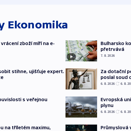
ky
Ekonomika
vrácení zboží míří na e-
Bulharsko ko
přetrvává
7. 8. 2026
bit stihne, ujišťuje expert.
Za dotační 
ze
poslal soud 
6. 8. 2026
6. 8. 2
souvislosti s veřejnou
Evropská un
plynu
6. 8. 2026
6. 8. 2
u na tříletém maximu,
Průmyslová v