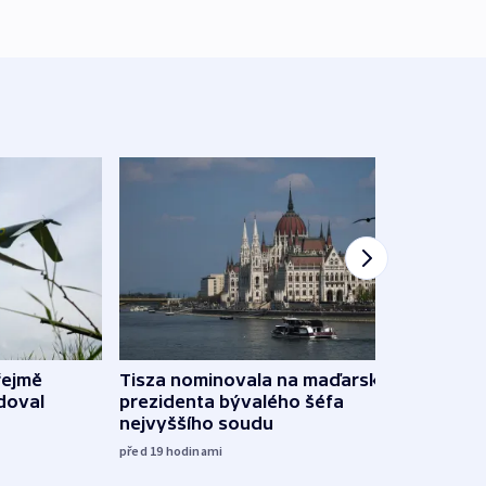
řejmě
Tisza nominovala na maďarského
Ruský
doval
prezidenta bývalého šéfa
čtyři 
nejvyššího soudu
včera
před 19
hodinami