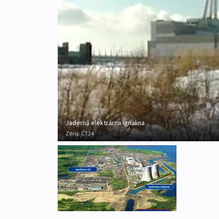
Jaderná elektrárna Ignalina
Zdroj:
ČT24