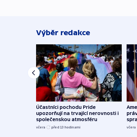
Výběr redakce
Účastníci pochodu Pride
Ame
upozorňují na trvající nerovnosti i
práv
společenskou atmosféru
spr
včera
před 13
hodinami
včera