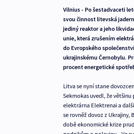
Vilnius - Po šestadvaceti l
svou činnost litevská jadern
jediný reaktor a jeho likvid
unie, která zrušením elekt
do Evropského společenství.
ukrajinskému Černobylu. Pr
procent energetické spotře
Litva se nyní stane dovozcem
Sekmokas uvedl, že většinu
elektrárna Elektrenai a dalš
se rovněž dovoz z Ukrajiny, 
době ekonomické krize prud
podnikům o polovinu. „Ve svě