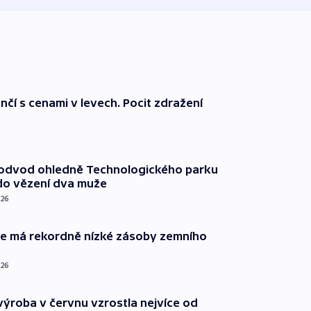
nčí s cenami v levech. Pocit zdražení
podvod ohledně Technologického parku
do vězení dva muže
026
ie má rekordně nízké zásoby zemního
026
ýroba v červnu vzrostla nejvíce od