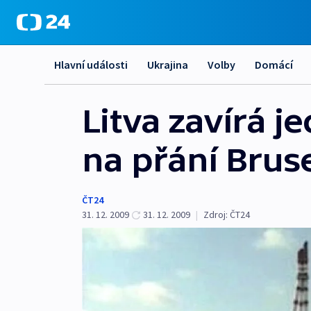
Hlavní události
Ukrajina
Volby
Domácí
Litva zavírá j
na přání Brus
ČT24
31. 12. 2009
31. 12. 2009
|
Zdroj:
ČT24