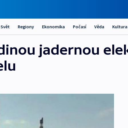
Svět
Regiony
Ekonomika
Počasí
Věda
Kultura
edinou jadernou ele
elu