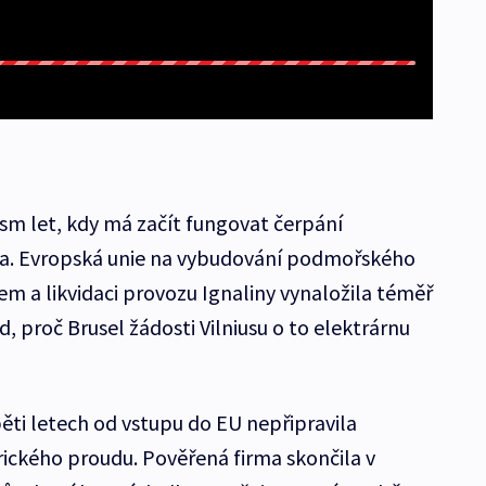
osm let, kdy má začít fungovat čerpání
ska. Evropská unie na vybudování podmořského
em a likvidaci provozu Ignaliny vynaložila téměř
od, proč Brusel žádosti Vilniusu o to elektrárnu
pěti letech od vstupu do EU nepřipravila
rického proudu. Pověřená firma skončila v