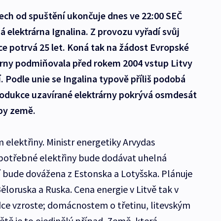
etech od spuštění ukončuje dnes ve 22:00 SEČ
á elektrárna Ignalina. Z provozu vyřadí svůj
ace potrvá 25 let. Koná tak na žádost Evropské
rárny podmiňovala před rokem 2004 vstup Litvy
 Podle unie se Ingalina typově příliš podobá
odukce uzavírané elektrárny pokrývá osmdesát
by země.
 elektřiny. Ministr energetiky Arvydas
 potřebné elektřiny bude dodávat uhelná
í bude dovážena z Estonska a Lotyšska. Plánuje
Běloruska a Ruska. Cena energie v Litvě tak v
ce vzroste; domácnostem o třetinu, litevským
tě je to ojedinělý případ. Země, která