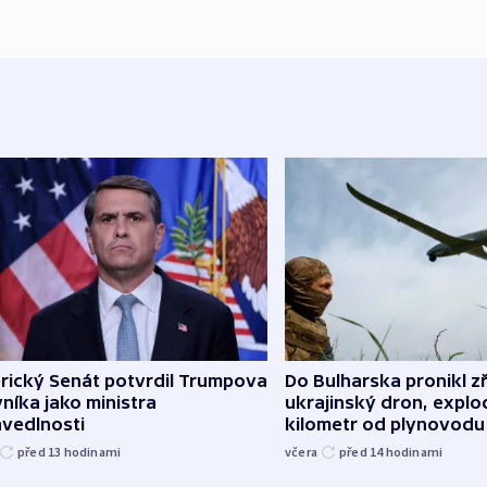
rický Senát potvrdil Trumpova
Do Bulharska pronikl z
níka jako ministra
ukrajinský dron, explo
avedlnosti
kilometr od plynovodu
před 13
hodinami
včera
před 14
hodinami