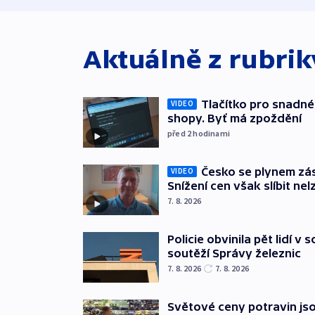
Aktuálně z rubri
Tlačítko pro snadné 
VIDEO
shopy. Byť má zpoždění
před 2
hodinami
Česko se plynem záso
VIDEO
Snížení cen však slíbit nel
7. 8. 2026
Policie obvinila pět lidí v 
soutěží Správy železnic
7. 8. 2026
7. 8. 2026
Světové ceny potravin jso