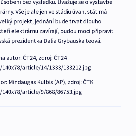
ůsobení bez výsledku. Uvažuje se o výstavbě
rny. Vše je ale jen ve stádiu úvah, stát má
 velký projekt, jednání bude trvat dlouho.
kteří elektrárnu zavírají, budou moci připravit
evská prezidentka Dalia Grybauskaiteová.
na autor: ČT24, zdroj: ČT24
e/140x78/article/14/1333/133212.jpg
or: Mindaugas Kulbis (AP), zdroj: ČTK
e/140x78/article/9/868/86753.jpg