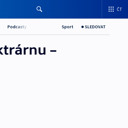
ČT
Podcasty
Sport
SLEDOVAT
ktrárnu –