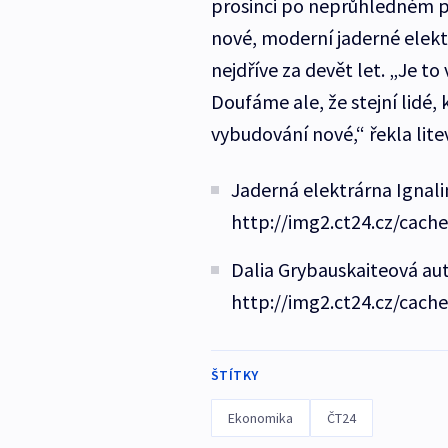
prosinci po neprůhledném p
nové, moderní jaderné elektrá
nejdříve za devět let. „Je to
Doufáme ale, že stejní lidé, 
vybudování nové,“ řekla lit
Jaderná elektrárna Ignali
http://img2.ct24.cz/cach
Dalia Grybauskaiteová aut
http://img2.ct24.cz/cach
ŠTÍTKY
Ekonomika
ČT24